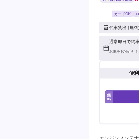
カードOK
ロ
代車貸出 (無料
通常即日で納
お車をお預かりし
便利
無
料
エンジンメンテナ