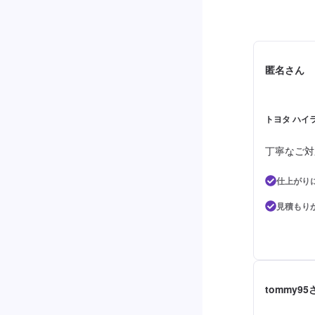
匿名さん
トヨタ ハイラ
丁寧なご対
仕上がり
見積もり
tommy95