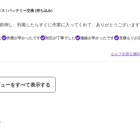
ス | バッテリー交換 (持ち込み)
前倒し、到着したらすぐに作業に入ってくれて、ありがとうございます
た
作業が早かったです
対応が丁寧でした
連絡が早かったです
見積もりが
セルフ志賀公園SS
ビューをすべて表示する
タ