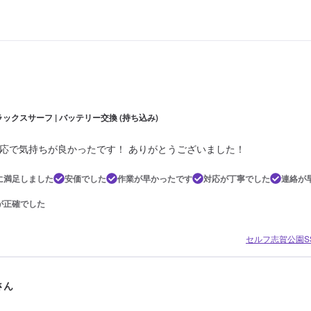
ックスサーフ | バッテリー交換 (持ち込み)
応で気持ちが良かったです！ ありがとうございました！
に満足しました
安価でした
作業が早かったです
対応が丁寧でした
連絡が
が正確でした
セルフ志賀公園SS
さん