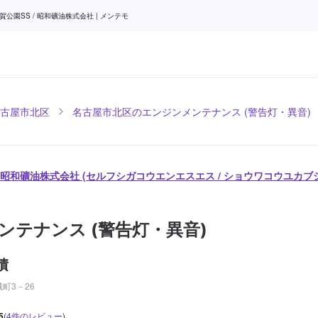
園SS / 昭和礦油株式会社 | メンテモ
古屋市北区
名古屋市北区のエンジンメンテナンス (警告灯・異音)
/ 昭和礦油株式会社 (セルフシガコウエンエスエス / ショウワコウユカブ
ンテナンス (警告灯・異音)
積
町3－26
5
(
4
件のレビュー
)