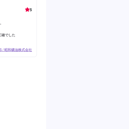
5
。
正確でした
 / 昭和礦油株式会社