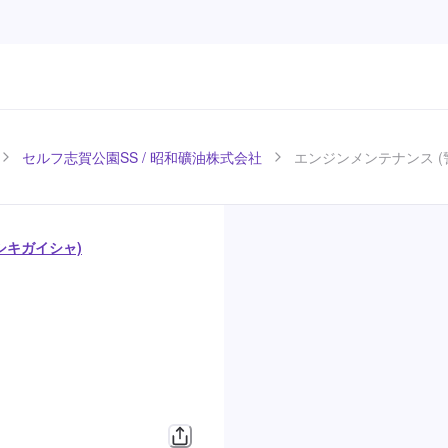
セルフ志賀公園SS / 昭和礦油株式会社
エンジンメンテナンス (
シキガイシャ)