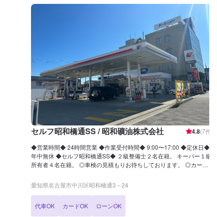
セルフ昭和橋通SS / 昭和礦油株式会社
4.8
(
7
件)
◆営業時間◆ 24時間営業 ◆作業受付時間◆ 9:00〜17:00 ◆定休日◆
年中無休 ◆セルフ昭和橋通SS◆ ２級整備士２名在籍。 キーパー１級
所有者４名在籍。 ◎車検の見積もりお待ちしております。 ◎カーコ
ーティングも資格所有者が多数在籍しています。 私たちに安心してお
任せください！ ◆アクセス◆ 当店は国道1号線沿いにございます。 ま
愛知県名古屋市中川区昭和橋通3－24
た、昭和橋通3交差点の近く「エネオス オブリステーション昭和橋
SS」の横にございます。
代車OK
カードOK
ローンOK