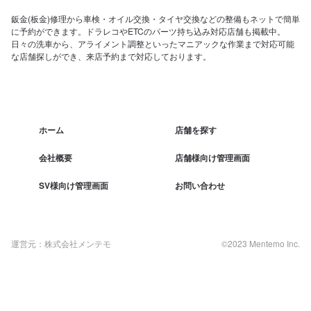
鈑金(板金)修理から車検・オイル交換・タイヤ交換などの整備もネットで簡単
に予約ができます。ドラレコやETCのパーツ持ち込み対応店舗も掲載中。
日々の洗車から、アライメント調整といったマニアックな作業まで対応可能
な店舗探しができ、来店予約まで対応しております。
ホーム
店舗を探す
会社概要
店舗様向け管理画面
SV様向け管理画面
お問い合わせ
運営元：株式会社メンテモ
©2023 Mentemo Inc.