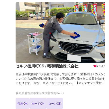
セルフ徳川町SS / 昭和礦油株式会社
5.0
(
4
件)
当店は年中無休(1/1,2以外)で営業しております！ 愛車の日々のメンテ
ナンスから故障の際の修理まで、お客様に寄り添ったご提案を心がけ
ております。 ぜひ、当店にお任せください。 【メンテナンス受付時
間】 9:00 - 18:00 【当店までのアクセス】 赤荻町線、大曽根町東西第
18号線の交わる箇所にございます。 東大曽根町交差点の角です。
愛知県名古屋市東区東大曽根町34－2
代車OK
カードOK
ローンOK