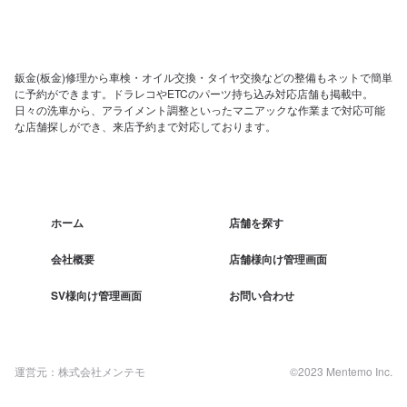
鈑金(板金)修理から車検・オイル交換・タイヤ交換などの整備もネットで簡単
に予約ができます。ドラレコやETCのパーツ持ち込み対応店舗も掲載中。
日々の洗車から、アライメント調整といったマニアックな作業まで対応可能
な店舗探しができ、来店予約まで対応しております。
ホーム
店舗を探す
会社概要
店舗様向け管理画面
SV様向け管理画面
お問い合わせ
運営元：株式会社メンテモ
©2023 Mentemo Inc.