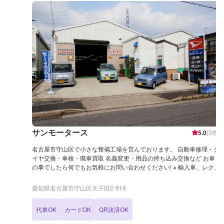
サンモータース
5.0
(
3
件)
名古屋市守山区で小さな整備工場を営んでおります。 自動車修理・タ
イヤ交換・車検・廃車買取 名義変更・用品の持ち込み交換など お車
の事でしたら何でもお気軽にお問い合わせください! ※ 輸入車、レクサ
ス、貨物(1トン以上)、トラック 改造車などは取り扱い出来ません
せんので よろしくお願いします。 所在地：名古屋市守山区天子
愛知県名古屋市守山区天子田2-919
田２丁目９１９番地 TEL 052-726-5213 FAX 052-726-5214
代車OK
カードOK
QR決済OK