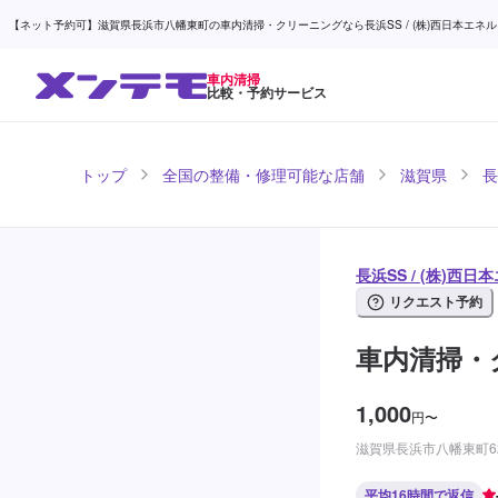
【ネット予約可】滋賀県長浜市八幡東町の車内清掃・クリーニングなら長浜SS / (株)西日本エネルギ
車内清掃
比較・予約サービス
トップ
全国の整備・修理可能な店舗
滋賀県
長
長浜SS / (株)西
リクエスト予約
車内清掃・
1,000
円
〜
滋賀県長浜市八幡東町62
平均16時間で返信