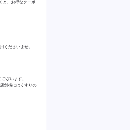
だくと、お得なクーポ
用くださいませ。

にございます。

店舗横にはくすりの
。