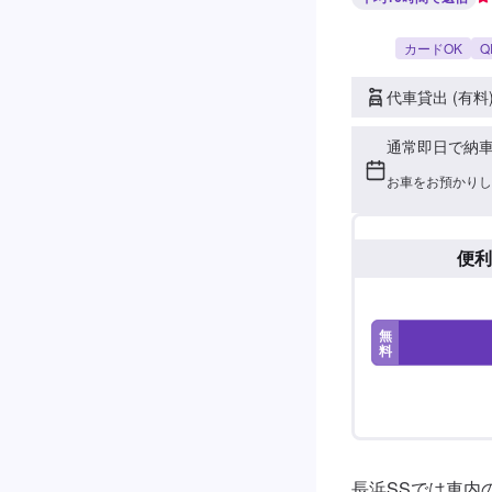
カードOK
Q
代車貸出 (有料
通常即日で納
お車をお預かりし
便利
無
料
長浜SSでは車内