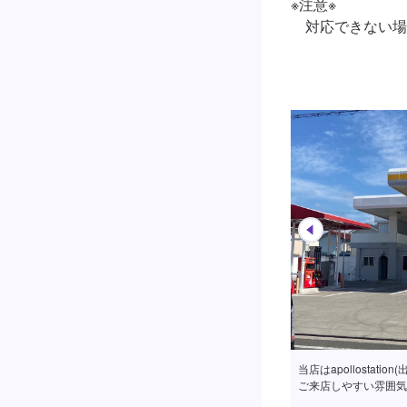
※注意※

　対応できない場
当店はapollostat
ご来店しやすい雰囲気