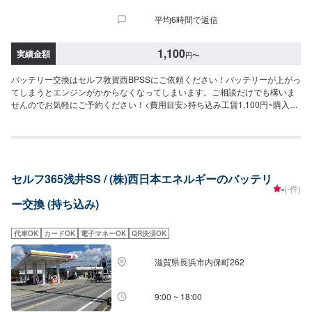
平均6時間で返信
1,100
実績金額
円
〜
バッテリー交換はセルフ敦賀西BPSSにご依頼ください！バッテリーが上がっ
てしまうとエンジンがかからなくなってしまいます。ご相談だけでも構いま
せんのでお気軽にご予約ください！<費用目安>持ち込み工賃1,100円~購入
9,900円~
セルフ365浅井SS / (株)西日本エネルギーのバッテリ
-
(-件)
ー交換 (持ち込み)
代車OK
カードOK
電子マネーOK
QR決済OK
滋賀県長浜市内保町262
9:00 ~ 18:00