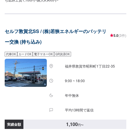
セルフ敦賀北SS / (株)若狭エネルギーのバッテリ
5.0
(3件)
ー交換 (持ち込み)
代車OK
カードOK
電子マネーOK
QR決済OK
福井県敦賀市昭和町1丁目22-35
9:00 ~ 18:00
年中無休
平均13時間で返信
1,100
実績金額
円
〜