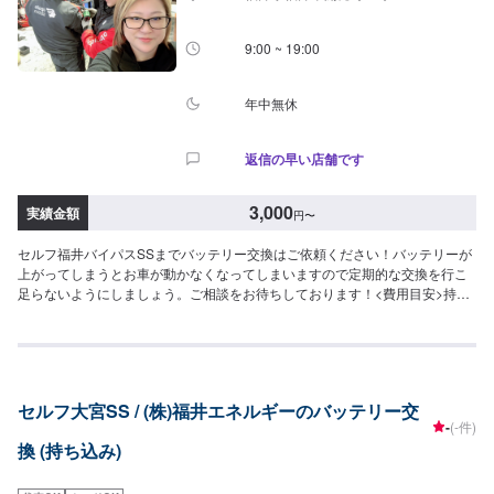
9:00 ~ 19:00
年中無休
返信の早い店舗です
3,000
実績金額
円
〜
セルフ福井バイパスSSまでバッテリー交換はご依頼ください！バッテリーが
上がってしまうとお車が動かなくなってしまいますので定期的な交換を行こ
足らないようにしましょう。ご相談をお待ちしております！<費用目安>持ち
込み工賃3,000円~購入可能
セルフ大宮SS / (株)福井エネルギーのバッテリー交
-
(-件)
換 (持ち込み)