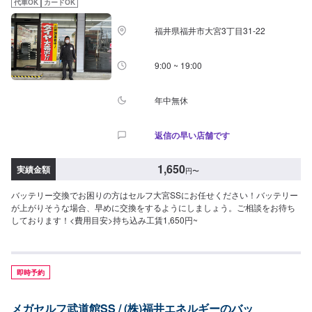
代車OK
カードOK
福井県福井市大宮3丁目31-22
9:00 ~ 19:00
年中無休
返信の早い店舗です
1,650
実績金額
円
〜
バッテリー交換でお困りの方はセルフ大宮SSにお任せください！バッテリー
が上がりそうな場合、早めに交換をするようにしましょう。ご相談をお待ち
しております！<費用目安>持ち込み工賃1,650円~
即時予約
メガセルフ武道館SS / (株)福井エネルギーのバッ