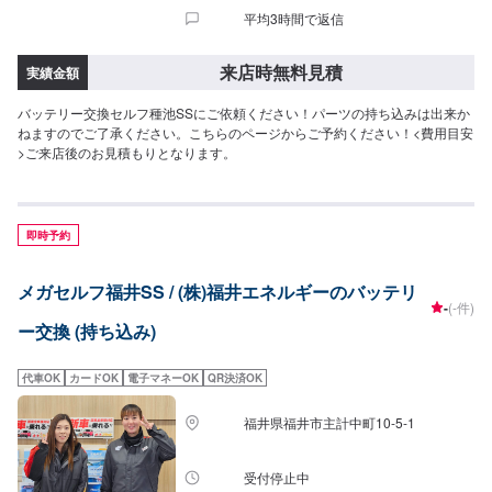
平均3時間で返信
来店時無料見積
実績金額
バッテリー交換セルフ種池SSにご依頼ください！パーツの持ち込みは出来か
ねますのでご了承ください。こちらのページからご予約ください！<費用目安
>ご来店後のお見積もりとなります。
即時予約
メガセルフ福井SS / (株)福井エネルギーのバッテリ
-
(-件)
ー交換 (持ち込み)
代車OK
カードOK
電子マネーOK
QR決済OK
福井県福井市主計中町10-5-1
受付停止中