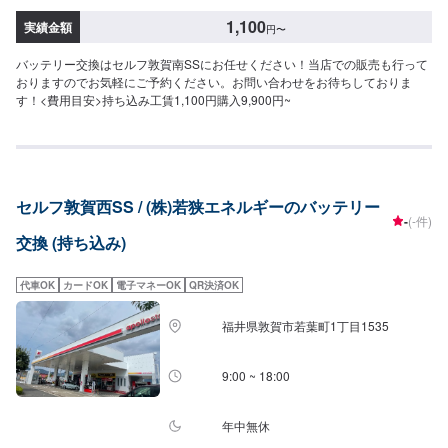
1,100
実績金額
円
〜
バッテリー交換はセルフ敦賀南SSにお任せください！当店での販売も行って
おりますのでお気軽にご予約ください。お問い合わせをお待ちしておりま
す！<費用目安>持ち込み工賃1,100円購入9,900円~
セルフ敦賀西SS / (株)若狭エネルギーのバッテリー
-
(-件)
交換 (持ち込み)
代車OK
カードOK
電子マネーOK
QR決済OK
福井県敦賀市若葉町1丁目1535
9:00 ~ 18:00
年中無休