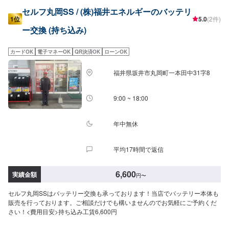
セルフ丸岡SS / (株)福井エネルギーのバッテリ
1位
5.0
(2件)
ー交換 (持ち込み)
カードOK
電子マネーOK
QR決済OK
ローンOK
福井県坂井市丸岡町一本田中31字8
9:00 ~ 18:00
年中無休
平均17時間で返信
6,600
実績金額
円
〜
セルフ丸岡SSはバッテリー交換も承っております！当店でバッテリー本体も
販売を行っております。ご相談だけでも構いませんのでお気軽にご予約くだ
さい！<費用目安>持ち込み工賃6,600円