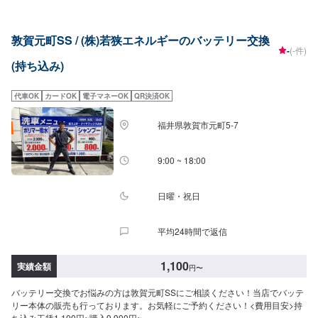
敦賀元町SS / (株)若狭エネルギーのバッテリー交換
-
(-件)
(持ち込み)
代車OK
カードOK
電子マネーOK
QR決済OK
福井県敦賀市元町5-7
9:00 ~ 18:00
日曜・祝日
平均24時間で返信
1,100
実績金額
円
〜
バッテリー交換でお悩みの方は敦賀元町SSにご相談ください！当店でバッテ
リー本体の販売も行っております。お気軽にご予約ください！<費用目安>持
ち込み工賃1,100円~購入9,900円~