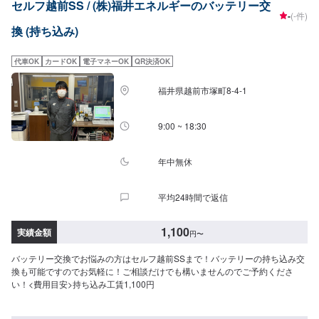
セルフ越前SS / (株)福井エネルギーのバッテリー交
-
(-件)
換 (持ち込み)
代車OK
カードOK
電子マネーOK
QR決済OK
福井県越前市塚町8-4-1
9:00 ~ 18:30
年中無休
平均24時間で返信
1,100
実績金額
円
〜
バッテリー交換でお悩みの方はセルフ越前SSまで！バッテリーの持ち込み交
換も可能ですのでお気軽に！ご相談だけでも構いませんのでご予約くださ
い！<費用目安>持ち込み工賃1,100円