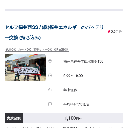
セルフ福井西SS / (株)福井エネルギーのバッテリ
5.0
(1件)
ー交換 (持ち込み)
代車OK
カードOK
電子マネーOK
QR決済OK
福井県福井市飯塚町8-138
9:00 ~ 19:00
年中無休
平均6時間で返信
1,100
実績金額
円
〜