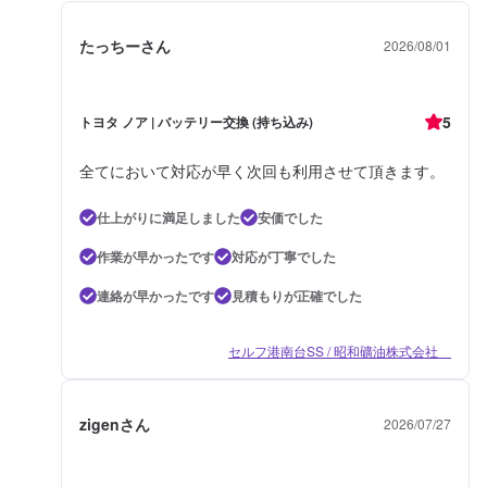
たっちーさん
2026/08/01
5
トヨタ ノア | バッテリー交換 (持ち込み)
全てにおいて対応が早く次回も利用させて頂きます。
仕上がりに満足しました
安価でした
作業が早かったです
対応が丁寧でした
連絡が早かったです
見積もりが正確でした
セルフ港南台SS / 昭和礦油株式会社
zigenさん
2026/07/27