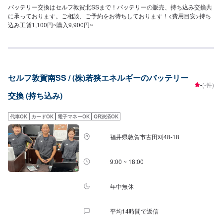
バッテリー交換はセルフ敦賀北SSまで！バッテリーの販売、持ち込み交換共
に承っております。ご相談、ご予約をお待ちしております！<費用目安>持ち
込み工賃1,100円~購入9,900円~
セルフ敦賀南SS / (株)若狭エネルギーのバッテリー
-
(-件)
交換 (持ち込み)
代車OK
カードOK
電子マネーOK
QR決済OK
福井県敦賀市古田刈48-18
9:00 ~ 18:00
年中無休
平均14時間で返信