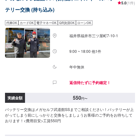
5.0
(1件)
テリー交換 (持ち込み)
代車OK
カードOK
電子マネーOK
QR決済OK
ローンOK
福井県福井市三ツ屋町7-10-1
9:00 ~ 18:00 他1件
年中無休
返信待たずに予約確定！
550
実績金額
円
〜
バッテリー交換はメガセルフ武道館SSまでご相談ください！バッテリーが上
がってしまう前にしっかりと交換をしましょうお客様のご予約をお待ちして
おります！<費用目安>工賃550円