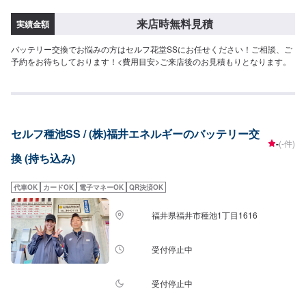
来店時無料見積
実績金額
バッテリー交換でお悩みの方はセルフ花堂SSにお任せください！ご相談、ご
予約をお待ちしております！<費用目安>ご来店後のお見積もりとなります。
セルフ種池SS / (株)福井エネルギーのバッテリー交
-
(-件)
換 (持ち込み)
代車OK
カードOK
電子マネーOK
QR決済OK
福井県福井市種池1丁目1616
受付停止中
受付停止中