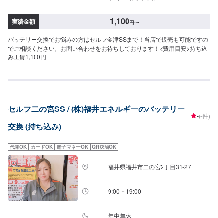
1,100
実績金額
円
〜
バッテリー交換でお悩みの方はセルフ金津SSまで！当店で販売も可能ですの
でご相談ください。お問い合わせをお待ちしております！<費用目安>持ち込
み工賃1,100円
セルフ二の宮SS / (株)福井エネルギーのバッテリー
-
(-件)
交換 (持ち込み)
代車OK
カードOK
電子マネーOK
QR決済OK
福井県福井市二の宮2丁目31-27
9:00 ~ 19:00
年中無休