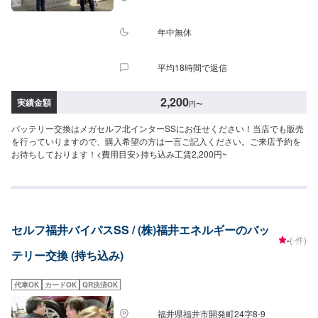
年中無休
平均18時間で返信
2,200
実績金額
円
〜
バッテリー交換はメガセルフ北インターSSにお任せください！当店でも販売
を行っていりますので、購入希望の方は一言ご記入ください。ご来店予約を
お待ちしております！<費用目安>持ち込み工賃2,200円~
セルフ福井バイパスSS / (株)福井エネルギーのバッ
-
(-件)
テリー交換 (持ち込み)
代車OK
カードOK
QR決済OK
福井県福井市開発町24字8-9