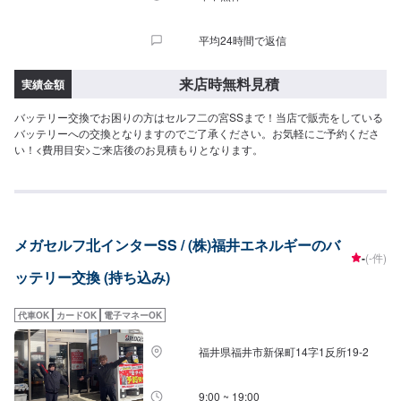
平均24時間で返信
来店時無料見積
実績金額
バッテリー交換でお困りの方はセルフ二の宮SSまで！当店で販売をしている
バッテリーへの交換となりますのでご了承ください。お気軽にご予約くださ
い！<費用目安>ご来店後のお見積もりとなります。
メガセルフ北インターSS / (株)福井エネルギーのバ
-
(-件)
ッテリー交換 (持ち込み)
代車OK
カードOK
電子マネーOK
福井県福井市新保町14字1反所19-2
9:00 ~ 19:00