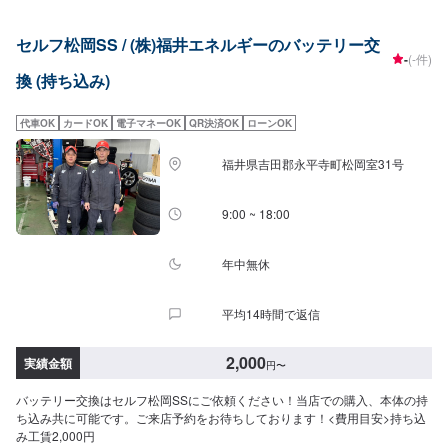
セルフ松岡SS / (株)福井エネルギーのバッテリー交
-
(-件)
換 (持ち込み)
代車OK
カードOK
電子マネーOK
QR決済OK
ローンOK
福井県吉田郡永平寺町松岡室31号
9:00 ~ 18:00
年中無休
平均14時間で返信
2,000
実績金額
円
〜
バッテリー交換はセルフ松岡SSにご依頼ください！当店での購入、本体の持
ち込み共に可能です。ご来店予約をお待ちしております！<費用目安>持ち込
み工賃2,000円