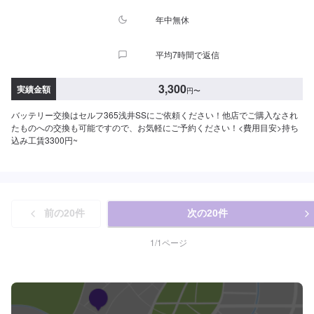
年中無休
平均7時間で返信
3,300
実績金額
円
〜
バッテリー交換はセルフ365浅井SSにご依頼ください！他店でご購入なされ
たものへの交換も可能ですので、お気軽にご予約ください！<費用目安>持ち
込み工賃3300円~
前の
20
件
次の
20
件
1
/
1
ページ