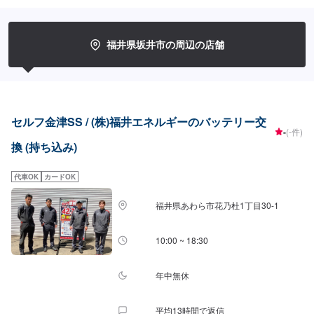
福井県坂井市の周辺の店舗
セルフ金津SS / (株)福井エネルギーのバッテリー交
-
(-件)
換 (持ち込み)
代車OK
カードOK
福井県あわら市花乃杜1丁目30-1
10:00 ~ 18:30
年中無休
平均13時間で返信