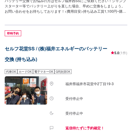
バッテリー交換でお悩みの方はセルフ福井西SSにご依頼ください！ジャンプ
スターター等でバッテリー上がりを直した場合、早めに交換をしましょう。
お問い合わせをお待ちしております！<費用目安>持ち込み工賃1,100円~購入
可能
即時予約
セルフ花堂SS / (株)福井エネルギーのバッテリー
5.0
(1件)
交換 (持ち込み)
代車OK
カードOK
電子マネーOK
QR決済OK
福井県福井市花堂中2丁目19-3
受付停止中
受付停止中
返信待たずに予約確定！