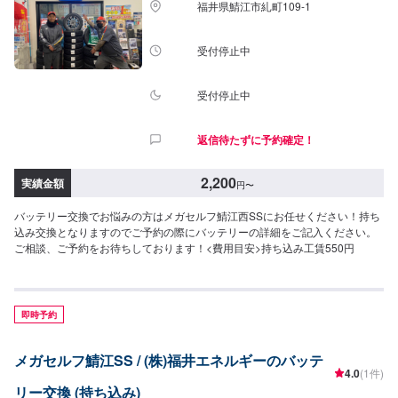
福井県鯖江市糺町109-1
受付停止中
受付停止中
返信待たずに予約確定！
2,200
実績金額
円
〜
バッテリー交換でお悩みの方はメガセルフ鯖江西SSにお任せください！持ち
込み交換となりますのでご予約の際にバッテリーの詳細をご記入ください。
ご相談、ご予約をお待ちしております！<費用目安>持ち込み工賃550円
即時予約
メガセルフ鯖江SS / (株)福井エネルギーのバッテ
4.0
(1件)
リー交換 (持ち込み)