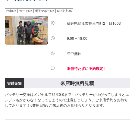
代車OK
カードOK
電子マネーOK
QR決済OK
福井県鯖江市長泉寺町2丁目1003
9:00 ~ 18:00
年中無休
返信待たずに予約確定！
来店時無料見積
実績金額
バッテリー交換はメガセルフ鯖江SSまで！バッテリーが上がってしまうとエ
ンジンもかからなくなってしまうので注意しましょう。ご来店予約をお待ち
しております！<費用目安>ご来店後のお見積もりとなります。