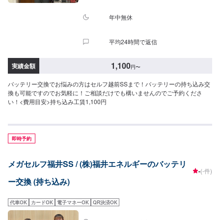
年中無休
平均24時間で返信
1,100
実績金額
円
〜
バッテリー交換でお悩みの方はセルフ越前SSまで！バッテリーの持ち込み交
換も可能ですのでお気軽に！ご相談だけでも構いませんのでご予約くださ
い！<費用目安>持ち込み工賃1,100円
即時予約
メガセルフ福井SS / (株)福井エネルギーのバッテリ
-
(-件)
ー交換 (持ち込み)
代車OK
カードOK
電子マネーOK
QR決済OK