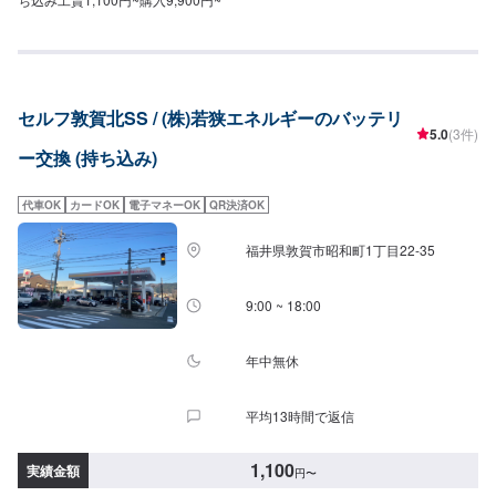
セルフ敦賀北SS / (株)若狭エネルギーのバッテリ
5.0
(3件)
ー交換 (持ち込み)
代車OK
カードOK
電子マネーOK
QR決済OK
福井県敦賀市昭和町1丁目22-35
9:00 ~ 18:00
年中無休
平均13時間で返信
1,100
実績金額
円
〜