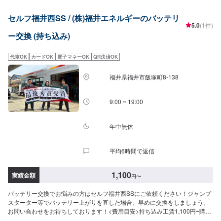
セルフ福井西SS / (株)福井エネルギーのバッテリ
5.0
(1件)
ー交換 (持ち込み)
代車OK
カードOK
電子マネーOK
QR決済OK
福井県福井市飯塚町8-138
9:00 ~ 19:00
年中無休
平均6時間で返信
1,100
実績金額
円
〜
バッテリー交換でお悩みの方はセルフ福井西SSにご依頼ください！ジャンプ
スターター等でバッテリー上がりを直した場合、早めに交換をしましょう。
お問い合わせをお待ちしております！<費用目安>持ち込み工賃1,100円~購入
可能