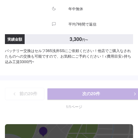
年中無休
平均7時間で返信
3,300
実績金額
円
〜
バッテリー交換はセルフ365浅井SSにご依頼ください！他店でご購入なされ
たものへの交換も可能ですので、お気軽にご予約ください！<費用目安>持ち
込み工賃3300円~
前の
20
件
次の
20
件
1
/
1
ページ