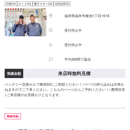
代車OK
カードOK
電子マネーOK
QR決済OK
福井県福井市種池1丁目1616
受付停止中
受付停止中
平均3時間で返信
来店時無料見積
実績金額
バッテリー交換セルフ種池SSにご依頼ください！パーツの持ち込みは出来か
ねますのでご了承ください。こちらのページからご予約ください！<費用目安
>ご来店後のお見積もりとなります。
即時予約