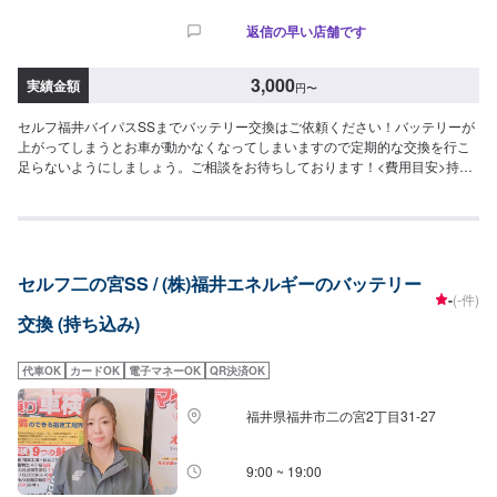
返信の早い店舗です
3,000
実績金額
円
〜
セルフ福井バイパスSSまでバッテリー交換はご依頼ください！バッテリーが
上がってしまうとお車が動かなくなってしまいますので定期的な交換を行こ
足らないようにしましょう。ご相談をお待ちしております！<費用目安>持ち
込み工賃3,000円~購入可能
セルフ二の宮SS / (株)福井エネルギーのバッテリー
-
(-件)
交換 (持ち込み)
代車OK
カードOK
電子マネーOK
QR決済OK
福井県福井市二の宮2丁目31-27
9:00 ~ 19:00