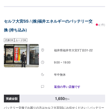
セルフ大宮SS / (株)福井エネルギーのバッテリー交
-
(-件)
換 (持ち込み)
代車OK
カードOK
福井県福井市大宮3丁目31-22
9:00 ~ 19:00
年中無休
返信の早い店舗です
1,650
実績金額
円
〜
バッテリー交換でお困りの方はセルフ大宮SSにお任せください！バッテリー