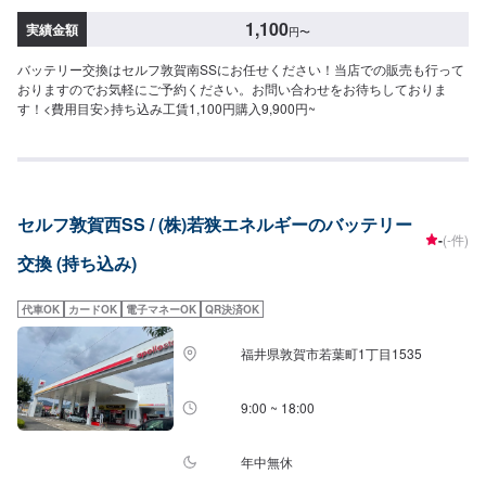
1,100
実績金額
円
〜
バッテリー交換はセルフ敦賀南SSにお任せください！当店での販売も行って
おりますのでお気軽にご予約ください。お問い合わせをお待ちしておりま
す！<費用目安>持ち込み工賃1,100円購入9,900円~
セルフ敦賀西SS / (株)若狭エネルギーのバッテリー
-
(-件)
交換 (持ち込み)
代車OK
カードOK
電子マネーOK
QR決済OK
福井県敦賀市若葉町1丁目1535
9:00 ~ 18:00
年中無休