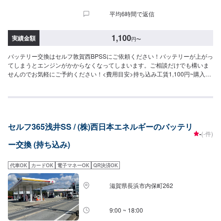
平均6時間で返信
1,100
実績金額
円
〜
バッテリー交換はセルフ敦賀西BPSSにご依頼ください！バッテリーが上がっ
てしまうとエンジンがかからなくなってしまいます。ご相談だけでも構いま
せんのでお気軽にご予約ください！<費用目安>持ち込み工賃1,100円~購入
9,900円~
セルフ365浅井SS / (株)西日本エネルギーのバッテリ
-
(-件)
ー交換 (持ち込み)
代車OK
カードOK
電子マネーOK
QR決済OK
滋賀県長浜市内保町262
9:00 ~ 18:00