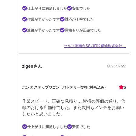
仕上がりに満足しました
安価でした
作業が早かったです
対応が丁寧でした
連絡が早かったです
見積もりが正確でした
セルフ港南台SS / 昭和礦油株式会社
zigenさん
2026/07/27
5
ホンダ ステップワゴン | バッテリー交換 (持ち込み)
作業スピード、正確な見積り… 皆様の評価の通り、信
頼のおける店舗様でした。また次回もメンテをお願い
したいと思いました。
仕上がりに満足しました
安価でした