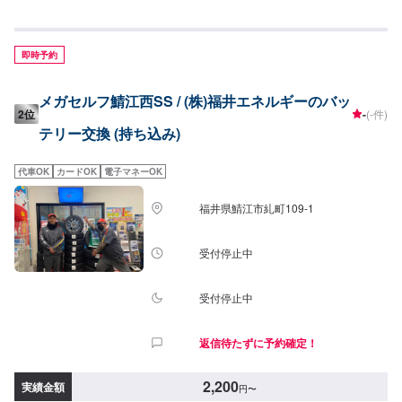
即時予約
メガセルフ鯖江西SS / (株)福井エネルギーのバッ
2位
-
(-件)
テリー交換 (持ち込み)
代車OK
カードOK
電子マネーOK
福井県鯖江市糺町109-1
受付停止中
受付停止中
返信待たずに予約確定！
2,200
実績金額
円
〜