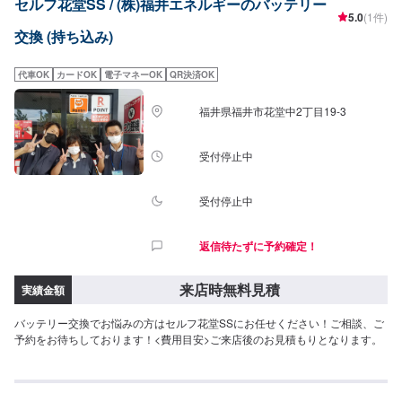
セルフ花堂SS / (株)福井エネルギーのバッテリー
5.0
(1件)
交換 (持ち込み)
代車OK
カードOK
電子マネーOK
QR決済OK
福井県福井市花堂中2丁目19-3
受付停止中
受付停止中
返信待たずに予約確定！
来店時無料見積
実績金額
バッテリー交換でお悩みの方はセルフ花堂SSにお任せください！ご相談、ご
予約をお待ちしております！<費用目安>ご来店後のお見積もりとなります。