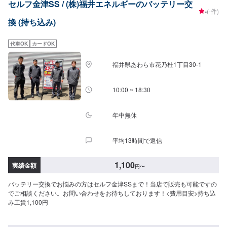
セルフ金津SS / (株)福井エネルギーのバッテリー交
-
(-件)
換 (持ち込み)
代車OK
カードOK
福井県あわら市花乃杜1丁目30-1
10:00 ~ 18:30
年中無休
平均13時間で返信
1,100
実績金額
円
〜
バッテリー交換でお悩みの方はセルフ金津SSまで！当店で販売も可能ですの
でご相談ください。お問い合わせをお待ちしております！<費用目安>持ち込
み工賃1,100円