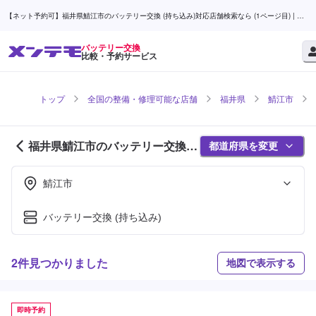
【ネット予約可】福井県鯖江市のバッテリー交換 (持ち込み)対応店舗検索なら (1ページ目) | メ
ンテモ
バッテリー交換
比較・予約サービス
トップ
全国の整備・修理可能な店舗
福井県
鯖江市
福井県鯖江市のバッテリー交換対
都道府県を変更
応店舗紹介 (1ページ目)
鯖江市
バッテリー交換 (持ち込み)
2件見つかりました
地図で表示する
即時予約