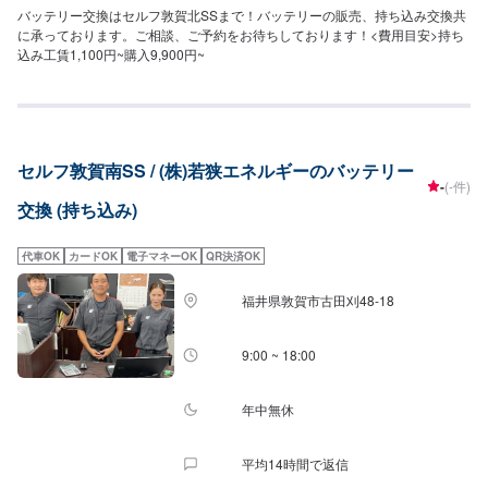
バッテリー交換はセルフ敦賀北SSまで！バッテリーの販売、持ち込み交換共
に承っております。ご相談、ご予約をお待ちしております！<費用目安>持ち
込み工賃1,100円~購入9,900円~
セルフ敦賀南SS / (株)若狭エネルギーのバッテリー
-
(-件)
交換 (持ち込み)
代車OK
カードOK
電子マネーOK
QR決済OK
福井県敦賀市古田刈48-18
9:00 ~ 18:00
年中無休
平均14時間で返信