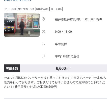
カードOK
電子マネーOK
QR決済OK
ローンOK
福井県坂井市丸岡町一本田中31字8
9:00 ~ 18:00
年中無休
平均17時間で返信
6,600
実績金額
円
〜
セルフ丸岡SSはバッテリー交換も承っております！当店でバッテリー本体も
販売を行っております。ご相談だけでも構いませんのでお気軽にご予約くだ
さい！<費用目安>持ち込み工賃6,600円