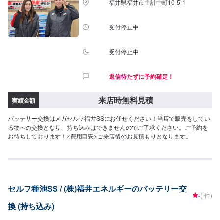
福井県福井市主計中町10-5-1
受付停止中
受付停止中
返信待たずに予約確定！
来店時無料見積
実績金額
バッテリー交換はメガセルフ福井SSにお任せください！当店で販売をしてい
る物への交換となり、持ち込みはできませんのでご了承ください。ご予約を
お待ちしております！<費用目安>ご来店後のお見積もりとなります。
セルフ種池SS / (株)福井エネルギーのバッテリー交
-
(-件)
換 (持ち込み)