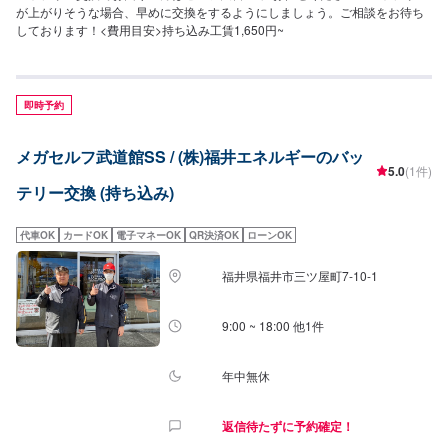
が上がりそうな場合、早めに交換をするようにしましょう。ご相談をお待ち
しております！<費用目安>持ち込み工賃1,650円~
即時予約
メガセルフ武道館SS / (株)福井エネルギーのバッ
5.0
(1件)
テリー交換 (持ち込み)
代車OK
カードOK
電子マネーOK
QR決済OK
ローンOK
福井県福井市三ツ屋町7-10-1
9:00 ~ 18:00 他1件
年中無休
返信待たずに予約確定！