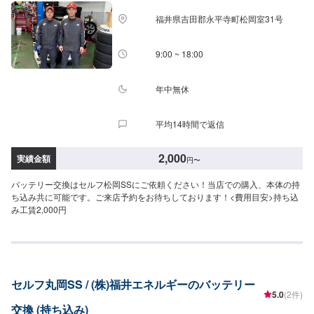
福井県吉田郡永平寺町松岡室31号
9:00 ~ 18:00
年中無休
平均14時間で返信
2,000
実績金額
円
〜
バッテリー交換はセルフ松岡SSにご依頼ください！当店での購入、本体の持
ち込み共に可能です。ご来店予約をお待ちしております！<費用目安>持ち込
み工賃2,000円
セルフ丸岡SS / (株)福井エネルギーのバッテリー
5.0
(2件)
交換 (持ち込み)