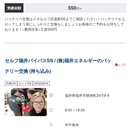
550
実績金額
円
〜
バッテリー交換はメガセルフ武道館SSまでご相談ください！バッテリーが上
がってしまう前にしっかりと交換をしましょうお客様のご予約をお待ちして
おります！<費用目安>工賃550円
セルフ福井バイパスSS / (株)福井エネルギーのバッ
-
(-件)
テリー交換 (持ち込み)
代車OK
カードOK
QR決済OK
福井県福井市開発町24字8-9
9:00 ~ 19:00
年中無休