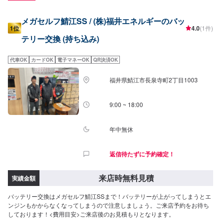
メガセルフ鯖江SS / (株)福井エネルギーのバッ
1位
4.0
(1件)
テリー交換 (持ち込み)
代車OK
カードOK
電子マネーOK
QR決済OK
福井県鯖江市長泉寺町2丁目1003
9:00 ~ 18:00
年中無休
返信待たずに予約確定！
来店時無料見積
実績金額
バッテリー交換はメガセルフ鯖江SSまで！バッテリーが上がってしまうとエ
ンジンもかからなくなってしまうので注意しましょう。ご来店予約をお待ち
しております！<費用目安>ご来店後のお見積もりとなります。