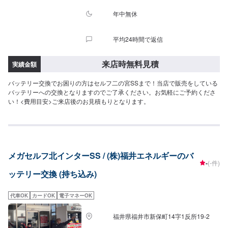
年中無休
平均24時間で返信
来店時無料見積
実績金額
バッテリー交換でお困りの方はセルフ二の宮SSまで！当店で販売をしている
バッテリーへの交換となりますのでご了承ください。お気軽にご予約くださ
い！<費用目安>ご来店後のお見積もりとなります。
メガセルフ北インターSS / (株)福井エネルギーのバ
-
(-件)
ッテリー交換 (持ち込み)
代車OK
カードOK
電子マネーOK
福井県福井市新保町14字1反所19-2