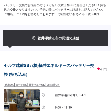
バッテリー交換でお悩みの方はメガセルフ鯖江西SSにお任せください！持ち
込み交換となりますのでご予約の際にバッテリーの詳細をご記入ください。
ご相談、ご予約をお待ちしております！<費用目安>持ち込み工賃550円
福井県鯖江市の周辺の店舗
セルフ越前SS / (株)福井エネルギーのバッテリー交
-
(-件)
換 (持ち込み)
代車OK
カードOK
電子マネーOK
QR決済OK
福井県越前市塚町8-4-1
9:00 ~ 18:30