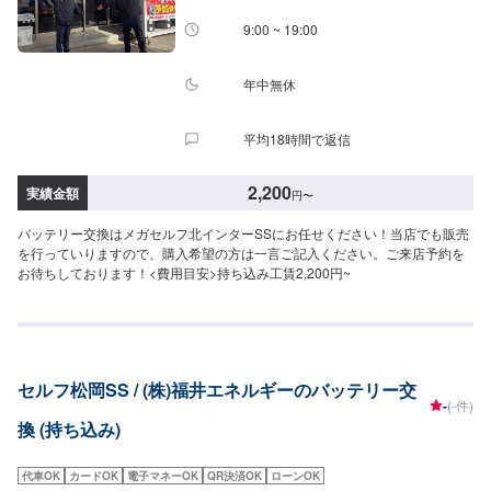
9:00 ~ 19:00
年中無休
平均18時間で返信
2,200
実績金額
円
〜
バッテリー交換はメガセルフ北インターSSにお任せください！当店でも販売
を行っていりますので、購入希望の方は一言ご記入ください。ご来店予約を
お待ちしております！<費用目安>持ち込み工賃2,200円~
セルフ松岡SS / (株)福井エネルギーのバッテリー交
-
(-件)
換 (持ち込み)
代車OK
カードOK
電子マネーOK
QR決済OK
ローンOK