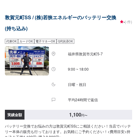
敦賀元町SS / (株)若狭エネルギーのバッテリー交換
-
(-件)
(持ち込み)
代車OK
カードOK
電子マネーOK
QR決済OK
福井県敦賀市元町5-7
9:00 ~ 18:00
日曜・祝日
平均24時間で返信
1,100
実績金額
円
〜
バッテリー交換でお悩みの方は敦賀元町SSにご相談ください！当店でバッテ
リー本体の販売も行っております。お気軽にご予約ください！<費用目安>持
ち込み工賃1,100円~購入9,900円~