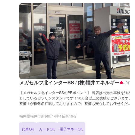
メガセルフ北インターSS / (株)福井エネルギー
-
(
0
件)
【メガセルフ北インターSSのPRポイント】 当店は出光の車検を強み
としているガソリンスタンドです！10万台以上の実績がございます。
整備士が複数名在籍しておりますので、整備も安心してお任せくださ
いませ。 LINE会員になると、初回ガソリン・軽油が10円/L引きで
す！ 【営業時間】 整備受付時間：9：00〜19：00 給油営業時間：
福井県福井市新保町14字1反所19-2
24h 【サービスルームについて】 ✅トイレ ✅自販機 ✅喫煙室 ✅椅子
【アクセス】 当店は藤島通り(国道416号線)沿いにございます。 「パ
代車OK
カードOK
電子マネーOK
ワーシティ 福井ワイプラザ」店様の裏にあります。