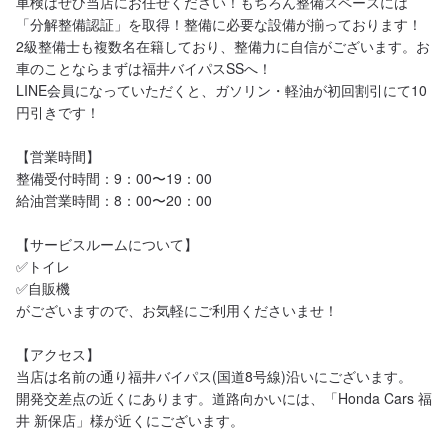
車検はぜひ当店にお任せください！もちろん整備スペースには
「分解整備認証」を取得！整備に必要な設備が揃っております！

2級整備士も複数名在籍しており、整備力に自信がございます。お
車のことならまずは福井バイパスSSへ！

LINE会員になっていただくと、ガソリン・軽油が初回割引にて10
円引きです！

【営業時間】

整備受付時間：9：00〜19：00

給油営業時間：8：00〜20：00

【サービスルームについて】

✅トイレ

✅自販機

がございますので、お気軽にご利用くださいませ！

【アクセス】

当店は名前の通り福井バイパス(国道8号線)沿いにございます。

開発交差点の近くにあります。道路向かいには、「Honda Cars 福
井 新保店」様が近くにございます。