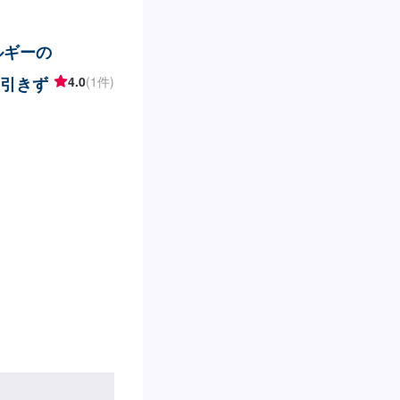
ルギーの
・引きず
4.0
(1件)