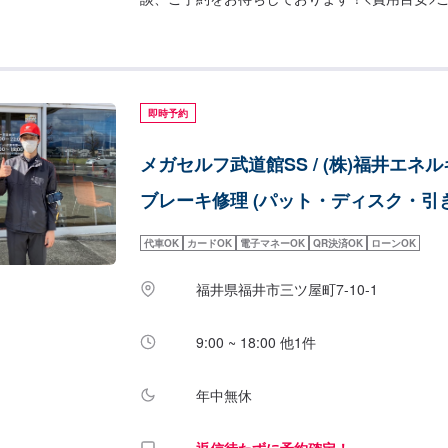
となります。
即時予約
メガセルフ武道館SS / (株)福井エネ
ブレーキ修理 (パット・ディスク・引
代車OK
カードOK
電子マネーOK
QR決済OK
ローンOK
福井県福井市三ツ屋町7-10-1
9:00 ~ 18:00 他1件
年中無休
返信待たずに予約確定！