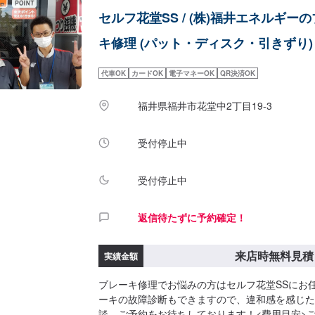
セルフ花堂SS / (株)福井エネルギー
キ修理 (パット・ディスク・引きずり)
代車OK
カードOK
電子マネーOK
QR決済OK
福井県福井市花堂中2丁目19-3
受付停止中
受付停止中
返信待たずに予約確定！
来店時無料見積
実績金額
ブレーキ修理でお悩みの方はセルフ花堂SSにお
ーキの故障診断もできますので、違和感を感じた
談、ご予約をお待ちしております！<費用目安>