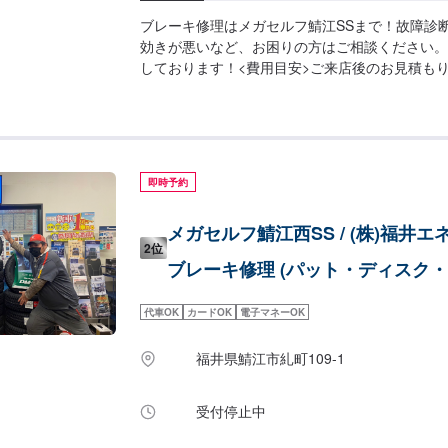
ブレーキ修理はメガセルフ鯖江SSまで！故障診
効きが悪いなど、お困りの方はご相談ください。
しております！<費用目安>ご来店後のお見積も
即時予約
メガセルフ鯖江西SS / (株)福井
2位
ブレーキ修理 (パット・ディスク・
代車OK
カードOK
電子マネーOK
福井県鯖江市糺町109-1
受付停止中