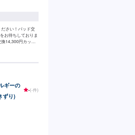
ください！パッド交
をお待ちしておりま
換14,300円カップ
ネルギーの
-
(-件)
きずり)