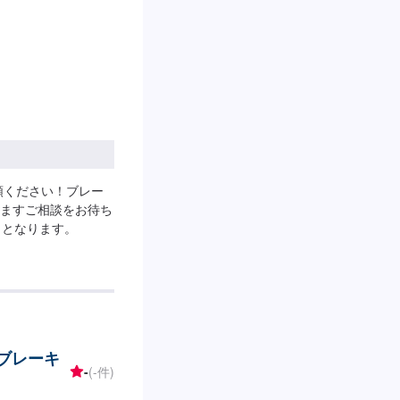
頼ください！ブレー
ますご相談をお待ち
りとなります。
のブレーキ
-
(-件)