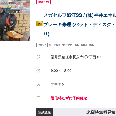
即時予約
メガセルフ鯖江SS / (株)福井エネ
ブレーキ修理 (パット・ディスク
1位
り)
代車OK
カードOK
電子マネーOK
QR決済OK
福井県鯖江市長泉寺町2丁目1003
9:00 ~ 18:00
年中無休
返信待たずに予約確定！
来店時無料見積
実績金額