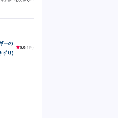
ルギーの
5.0
(1件)
きずり)