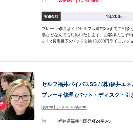
13,200
実績金額
円
〜
ブレーキ修理はメガセルフ武道館SSまでご相談
換などなんでも対応いたします。お客様のご予約
す！<費用目安>パッド交換13,200円ライニング交
キット交換15,400円
セルフ福井バイパスSS / (株)福井エ
ブレーキ修理 (パット・ディスク・引
代車OK
カードOK
QR決済OK
福井県福井市開発町24字8-9