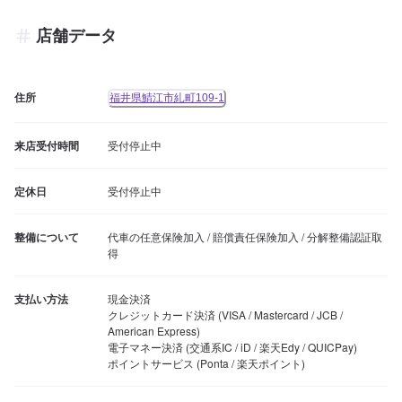
店舗データ
住所
福井県鯖江市糺町109-1
来店受付時間
受付停止中
定休日
受付停止中
整備について
代車の任意保険加入 / 賠償責任保険加入 / 分解整備認証取
得
支払い方法
現金決済

クレジットカード決済 (VISA / Mastercard / JCB / 
American Express)

電子マネー決済 (交通系IC / iD / 楽天Edy / QUICPay)

ポイントサービス (Ponta / 楽天ポイント)