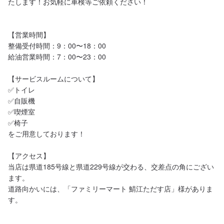
たします！お気軽に車検等ご依頼ください！

【営業時間】

整備受付時間：9：00〜18：00

給油営業時間：7：00〜23：00

【サービスルームについて】

✅トイレ

✅自販機

✅喫煙室

✅椅子

をご用意しております！

【アクセス】

当店は県道185号線と県道229号線が交わる、交差点の角にござい
ます。

道路向かいには、「ファミリーマート 鯖江ただす店」様がありま
す。