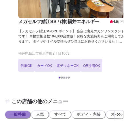
メガセルフ鯖江SS / (株)福井エネルギー
4.0
(
1
件)
【メガセルフ鯖江SSのPRポイント】 当店は出光のガソリンスタンド
です！ 車検実施台数104,000台突破！お得な実施特典もご用意してお
ります。 タイヤやオイル交換もぜひ当店にお任せくださいませ！
【営業時間】 整備受付時間：9：00〜18：00 給油営業時間：24h
【サービスルームについて】 ✅トイレ ✅自販機 ✅喫煙室 ✅椅子 がご
福井県鯖江市長泉寺町2丁目1003
ざいます。 【設備・整備士】 当店は分解整備認証を取得しておりま
すので、安心してお預けください。 また、2級、3級整備士も多数在
代車OK
カードOK
電子マネーOK
QR決済OK
籍しておりますので、こちらもご安心くださいませ。 【アクセス】
当店は国道8号線と、県道18号線が交わる箇所にございます。 長泉寺
交差点のすぐそばでございます。
この店舗の他のメニュー
一般整備
人気
すべて
ボディ・内装
オイル類