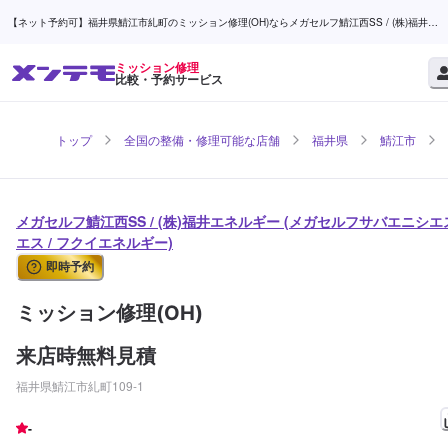
【ネット予約可】福井県鯖江市糺町のミッション修理(OH)ならメガセルフ鯖江西SS / (株)福井エ
ネルギー | メンテモ
ミッション修理
比較・予約サービス
トップ
全国の整備・修理可能な店舗
福井県
鯖江市
メガセルフ鯖江西SS / (株)福井エネルギー (メガセルフサバエニシエ
エス / フクイエネルギー)
即時予約
ミッション修理(OH)
来店時無料見積
福井県鯖江市糺町109-1
-