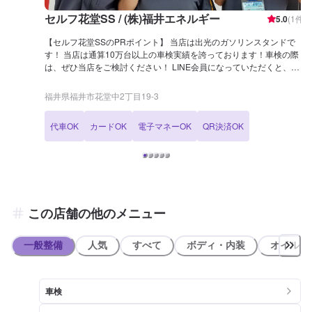
セルフ花堂SS / (株)福井エネルギー
5.0
(
1
件)
【セルフ花堂SSのPRポイント】 当店は出光のガソリンスタンドで
す！ 当店は通算10万台以上の車検実績を誇っております！車検の際
は、ぜひ当店をご検討ください！ LINE会員になっていただくと、ガ
ソリン・軽油が初回10円/L引き、2回目以降2円/L引きです！ 【営業時
間】 整備受付時間：9：00〜19：00 給油営業時間：6：00〜22：00
福井県福井市花堂中2丁目19-3
【設備について】 ✅トイレ ✅自販機 ✅喫煙室 ✅椅子 【店舗情報】 2
級整備士、3級整備士と複数の整備士が在籍しております！ また、当
代車OK
カードOK
電子マネーOK
QR決済OK
店は分解認証を取得しておりますので、しっかりとお車を整備する環
境が整っております。 【アクセス】 当店は県道229号線と、南福井駅
前線が交わる箇所にございます。 ショッピングセンターベルからフェ
ニックス通りを北へ500m行ったところに位置しております。
この店舗の他のメニュー
一般整備
人気
すべて
ボディ・内装
オイル類
車検