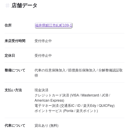
店舗データ
住所
福井県鯖江市糺町109-1
来店受付時間
受付停止中
定休日
受付停止中
整備について
代車の任意保険加入 / 賠償責任保険加入 / 分解整備認証取
得
支払い方法
現金決済

クレジットカード決済 (VISA / Mastercard / JCB / 
American Express)

電子マネー決済 (交通系IC / iD / 楽天Edy / QUICPay)

ポイントサービス (Ponta / 楽天ポイント)
代車について