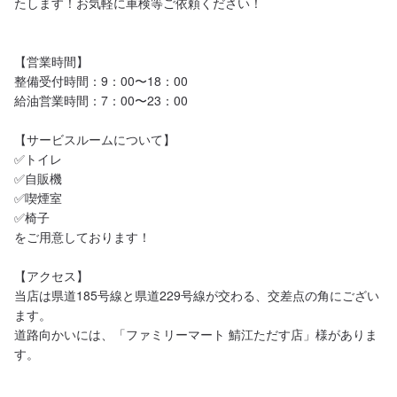
たします！お気軽に車検等ご依頼ください！

【営業時間】

整備受付時間：9：00〜18：00

給油営業時間：7：00〜23：00

【サービスルームについて】

✅トイレ

✅自販機

✅喫煙室

✅椅子

をご用意しております！

【アクセス】

当店は県道185号線と県道229号線が交わる、交差点の角にござい
ます。

道路向かいには、「ファミリーマート 鯖江ただす店」様がありま
す。