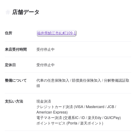
店舗データ
住所
福井県鯖江市糺町109-1
来店受付時間
受付停止中
定休日
受付停止中
整備について
代車の任意保険加入 / 賠償責任保険加入 / 分解整備認証取
得
支払い方法
現金決済

クレジットカード決済 (VISA / Mastercard / JCB / 
American Express)

電子マネー決済 (交通系IC / iD / 楽天Edy / QUICPay)

ポイントサービス (Ponta / 楽天ポイント)