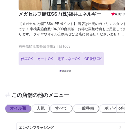
メガセルフ鯖江SS / (株)福井エネルギー
4.0
(
1
件)
【メガセルフ鯖江SSのPRポイント】 当店は出光のガソリンスタンド
です！ 車検実施台数104,000台突破！お得な実施特典もご用意してお
ります。 タイヤやオイル交換もぜひ当店にお任せくださいませ！
【営業時間】 整備受付時間：9：00〜18：00 給油営業時間：24h
【サービスルームについて】 ✅トイレ ✅自販機 ✅喫煙室 ✅椅子 がご
福井県鯖江市長泉寺町2丁目1003
ざいます。 【設備・整備士】 当店は分解整備認証を取得しておりま
すので、安心してお預けください。 また、2級、3級整備士も多数在
代車OK
カードOK
電子マネーOK
QR決済OK
籍しておりますので、こちらもご安心くださいませ。 【アクセス】
当店は国道8号線と、県道18号線が交わる箇所にございます。 長泉寺
交差点のすぐそばでございます。
この店舗の他のメニュー
オイル類
人気
すべて
一般整備
ボディ・内装
エンジンフラッシング