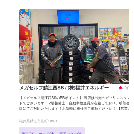
メガセルフ鯖江西SS / (株)福井エネルギー
-
(
0
件)
【メガセルフ鯖江西SSのPRポイント】 当店は出光のガソリンスタン
ドでございます！ 2級整備士・自動車検査員が在籍しており、明朗会
計にてご対応いたします！お気軽に車検等ご依頼ください！ 【営業時
間】 整備受付時間：9：00〜18：00 給油営業時間：7：00〜23：00
【サービスルームについて】 ✅トイレ ✅自販機 ✅喫煙室 ✅椅子 をご
福井県鯖江市糺町109-1
用意しております！ 【アクセス】 当店は県道185号線と県道229号線
が交わる、交差点の角にございます。 道路向かいには、「ファミリー
代車OK
カードOK
電子マネーOK