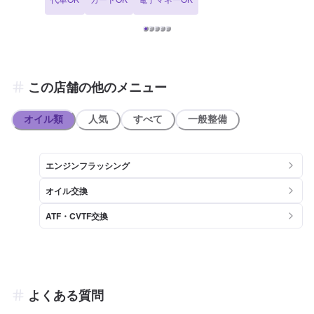
マート 鯖江ただす店」様があります。
この店舗の他のメニュー
オイル類
人気
すべて
一般整備
エンジンフラッシング
オイル交換
ATF・CVTF交換
よくある質問