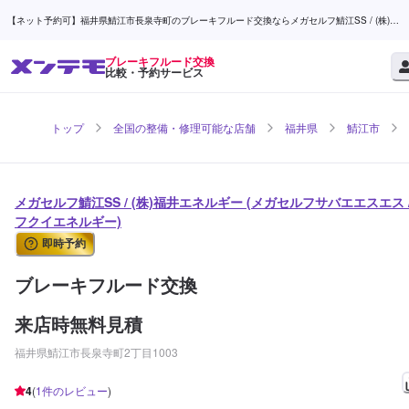
【ネット予約可】福井県鯖江市長泉寺町のブレーキフルード交換ならメガセルフ鯖江SS / (株)福
井エネルギー | メンテモ
ブレーキフルード交換
比較・予約サービス
トップ
全国の整備・修理可能な店舗
福井県
鯖江市
メガセルフ鯖江SS / (株)福井エネルギー (メガセルフサバエエスエス 
フクイエネルギー)
即時予約
ブレーキフルード交換
来店時無料見積
福井県鯖江市長泉寺町2丁目1003
4
(
1
件のレビュー
)