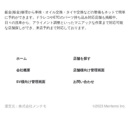
鈑金(板金)修理から車検・オイル交換・タイヤ交換などの整備もネットで簡単
に予約ができます。ドラレコやETCのパーツ持ち込み対応店舗も掲載中。
日々の洗車から、アライメント調整といったマニアックな作業まで対応可能
な店舗探しができ、来店予約まで対応しております。
ホーム
店舗を探す
会社概要
店舗様向け管理画面
SV様向け管理画面
お問い合わせ
運営元：株式会社メンテモ
©2023 Mentemo Inc.