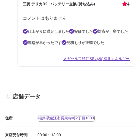
4
三菱 デリカD2 | バッテリー交換 (持ち込み)
コメントはありません
仕上がりに満足しました
安価でした
対応が丁寧でした
連絡が早かったです
見積もりが正確でした
メガセルフ鯖江SS / (株)福井エネルギー
店舗データ
住所
福井県鯖江市長泉寺町2丁目1003
来店受付時間
09:00 ~ 18:00