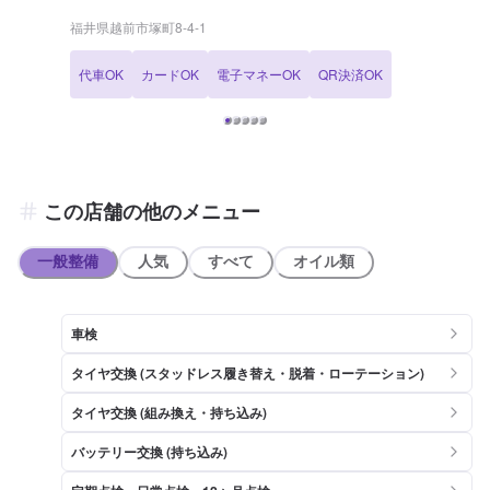
もお気軽にどうぞ！ LINE会員になっていただくと、初回はガソリ
ン・軽油が10円/L引きです！ 【営業時間】 整備受付時間：9：00〜
福井県越前市塚町8-4-1
18：30 給油営業時間：7：00〜23：00 【サービスルームについて】
✅トイレ ✅自販機 ✅喫煙室 ✅椅子 のご用意がございます。 【在籍整
代車OK
カードOK
電子マネーOK
QR決済OK
備士】 整備士が在籍しておりますので、お車のことはなんでもご相談
くださいませ！ 【アクセス】 当店は国道8号線沿い、馬上免交差点の
近くにございます。 「セブンイレブン 越前塚町店」様が横にありま
す。
この店舗の他のメニュー
一般整備
人気
すべて
オイル類
車検
タイヤ交換 (スタッドレス履き替え・脱着・ローテーション)
タイヤ交換 (組み換え・持ち込み)
バッテリー交換 (持ち込み)