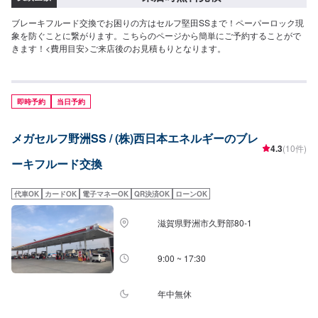
ブレーキフルード交換でお困りの方はセルフ堅田SSまで！ペーパーロック現
象を防ぐことに繋がります。こちらのページから簡単にご予約することがで
きます！<費用目安>ご来店後のお見積もりとなります。
即時予約
当日予約
メガセルフ野洲SS / (株)西日本エネルギーのブレ
4.3
(10件)
ーキフルード交換
代車OK
カードOK
電子マネーOK
QR決済OK
ローンOK
滋賀県野洲市久野部80-1
9:00 ~ 17:30
年中無休