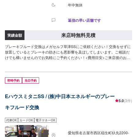
年中無休
返信の早い店舗です
来店時無料見積
実績金額
ブレーキフルード交換はメガセルフ草津SSにご依頼ください！交換をせずに
放置しているとブレーキの効きにも悪影響を及ぼしてしまいます。ご相談だ
けでも構いませんのでお気軽にご予約ください！<費用目安>ご来店後のお見
積もりとなります。
即時予約
当日予約
EハウスミタニSS / (株)中日本エネルギーのブレー
5.0
(3件)
キフルード交換
代車OK
カードOK
電子マネーOK
愛知県名古屋市西区稲生町杁先2200-