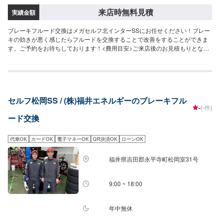
来店時無料見積
実績金額
ブレーキフルード交換はメガセルフ北インターSSにお任せください！ブレー
キの効きが悪く感じたらフルードを交換することで改善をすることができま
す。ご予約をお待ちしております！<費用目安>ご来店後のお見積もりとなり
ます。
セルフ松岡SS / (株)福井エネルギーのブレーキフル
-
(-件)
ード交換
代車OK
カードOK
電子マネーOK
QR決済OK
ローンOK
福井県吉田郡永平寺町松岡室31号
9:00 ~ 18:00
年中無休