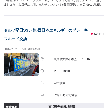
ましょう。お気軽にお問い合わせください！<費用目安>ご来店後のお見積も
りとなります。
セルフ堅田SS / (株)西日本エネルギーのブレーキ
5.0
(1件)
フルード交換
代車OK
カードOK
QR決済OK
滋賀県大津市本堅田3-10-16
9:00 ~ 18:00
年中無休
平均15時間で返信
来店時無料見積
実績金額