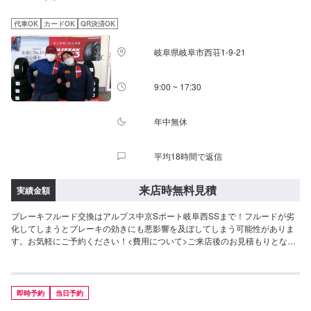
代車OK
カードOK
QR決済OK
岐阜県岐阜市西荘1-9-21
9:00 ~ 17:30
年中無休
平均18時間で返信
来店時無料見積
実績金額
ブレーキフルード交換はアルプス中京Sポート岐阜西SSまで！フルードが劣
化してしまうとブレーキの効きにも悪影響を及ぼしてしまう可能性がありま
す。お気軽にご予約ください！<費用について>ご来店後のお見積もりとなり
ます。
即時予約
当日予約