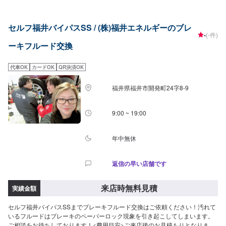
セルフ福井バイパスSS / (株)福井エネルギーのブレ
-
(-件)
ーキフルード交換
代車OK
カードOK
QR決済OK
福井県福井市開発町24字8-9
9:00 ~ 19:00
年中無休
返信の早い店舗です
来店時無料見積
実績金額
セルフ福井バイパスSSまでブレーキフルード交換はご依頼ください！汚れて
いるフルードはブレーキのペーパーロック現象を引き起こしてしまいます。
ご相談をお待ちしております！<費用目安>ご来店後のお見積もりとなりま