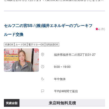
す。
セルフ二の宮SS / (株)福井エネルギーのブレーキフ
-
(-件)
ルード交換
代車OK
カードOK
電子マネーOK
QR決済OK
福井県福井市二の宮2丁目31-27
9:00 ~ 19:00
年中無休
平均24時間で返信
来店時無料見積
実績金額