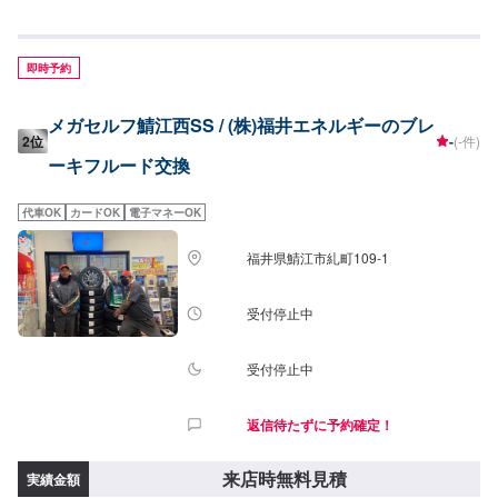
即時予約
メガセルフ鯖江西SS / (株)福井エネルギーのブレ
2位
-
(-件)
ーキフルード交換
代車OK
カードOK
電子マネーOK
福井県鯖江市糺町109-1
受付停止中
受付停止中
返信待たずに予約確定！
来店時無料見積
実績金額