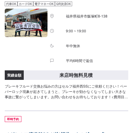
代車OK
カードOK
電子マネーOK
QR決済OK
福井県福井市飯塚町8-138
9:00 ~ 19:00
年中無休
平均6時間で返信
来店時無料見積
実績金額
ブレーキフルード交換お悩みの方はセルフ福井西SSにご依頼ください！ペー
パーロック現象が起きてしまうと、ブレーキが効かなくなってしまい大きな
事故に繋がってしまいます。お問い合わせをお待ちしております！<費用目安
>ご来店後のお見積もりとなります。
即時予約