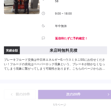
58
9:00 ~ 18:00
年中無休
返信待たずに予約確定！
来店時無料見積
実績金額
ブレーキフルード交換は中日本エネルギーEハウスミタニSSにお任せくださ
い！フルードの劣化はペーパーロック現象という、ブレーキが効かなくなっ
てしまう現象に繋がってしまう可能性があります。こちらのページからお気
軽にご予約ください！<費用について>ご来店後のお見積もりとなります。
前の
20
件
次の
20
件
1
/
1
ページ