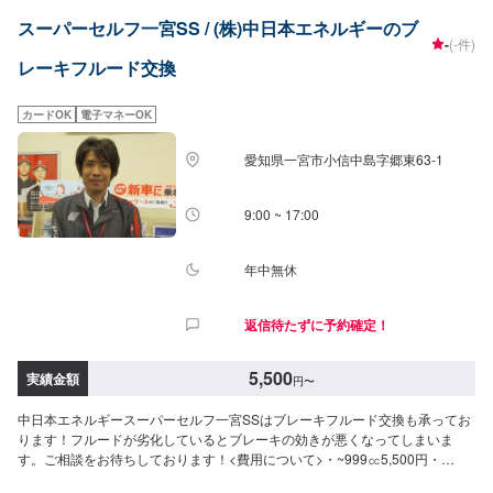
スーパーセルフ一宮SS / (株)中日本エネルギーのブ
-
(-件)
レーキフルード交換
カードOK
電子マネーOK
愛知県一宮市小信中島字郷東63-1
9:00 ~ 17:00
年中無休
返信待たずに予約確定！
5,500
実績金額
円
〜
中日本エネルギースーパーセルフ一宮SSはブレーキフルード交換も承ってお
ります！フルードが劣化しているとブレーキの効きが悪くなってしまいま
す。ご相談をお待ちしております！<費用について>・~999㏄5,500円・
~1,999cc5,500円・~2,999㏄6,600円・3,000㏄~6,600円