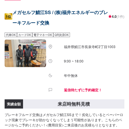
メガセルフ鯖江SS / (株)福井エネルギーのブレ
1位
4.0
(1件)
ーキフルード交換
代車OK
カードOK
電子マネーOK
QR決済OK
福井県鯖江市長泉寺町2丁目1003
9:00 ~ 18:00
年中無休
返信待たずに予約確定！
来店時無料見積
実績金額
ブレーキフルード交換はメガセルフ鯖江SSまで！劣化しているとペーパーロ
ック現象でブレーキが効かなくなってしまう可能性があります。こちらのペ
ージからご予約ください！<費用目安>ご来店後のお見積もりとなります。