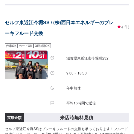
セルフ東近江今堀SS / (株)西日本エネルギーのブレ
-
(-件)
ーキフルード交換
代車OK
カードOK
QR決済OK
滋賀県東近江市今堀町232
9:00 ~ 18:30
年中無休
平均16時間で返信
来店時無料見積
実績金額
セルフ東近江今堀SSはブレーキフルードの交換も承っております！フルード
の劣化はペーパーロック現象に繋がってしまう可能性がありますので注意し