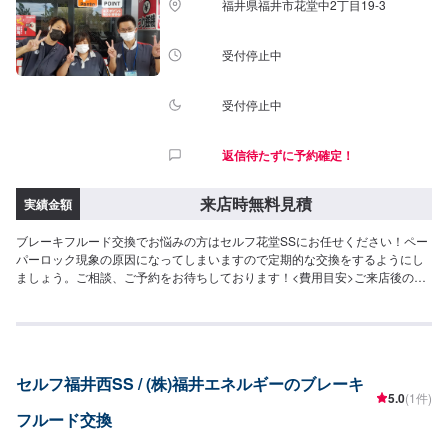
福井県福井市花堂中2丁目19-3
受付停止中
受付停止中
返信待たずに予約確定！
来店時無料見積
実績金額
ブレーキフルード交換でお悩みの方はセルフ花堂SSにお任せください！ペー
パーロック現象の原因になってしまいますので定期的な交換をするようにし
ましょう。ご相談、ご予約をお待ちしております！<費用目安>ご来店後のお
見積もりとなります。
セルフ福井西SS / (株)福井エネルギーのブレーキ
5.0
(1件)
フルード交換