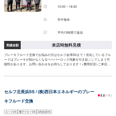
10:00 ~ 18:30
年中無休
平均13時間で返信
来店時無料見積
実績金額
ブレーキフルード交換でお悩みの方はセルフ金津SSまで！劣化しているフル
ードはブレーキが効かなくなるペーパーロック現象を引き起こしてしまう可
能性があります。お問い合わせをお待ちしております！<費用目安>ご来店後
のお見積もりとなります。
セルフ北長浜SS / (株)西日本エネルギーのブレー
5.0
(1件)
キフルード交換
カードOK
電子マネーOK
QR決済OK