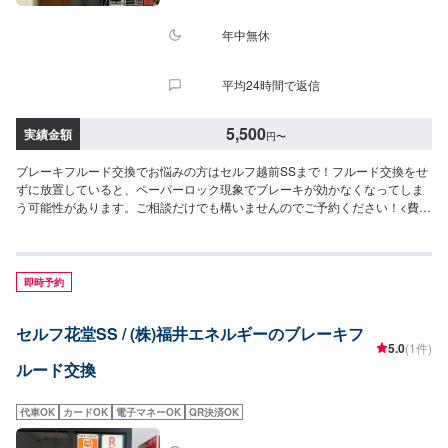
年中無休
平均24時間で返信
5,500
実績金額
円
〜
ブレーキフルード交換でお悩みの方はセルフ越前SSまで！フルード交換をせ
ずに放置していると、ペーパーロック現象でブレーキが効かなくなってしま
う可能性があります。ご相談だけでも構いませんのでご予約ください！<費用
目安>5,500円~
即時予約
セルフ花堂SS / (株)福井エネルギーのブレーキフ
5.0
(1件)
ルード交換
代車OK
カードOK
電子マネーOK
QR決済OK