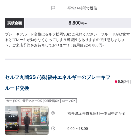
平均14時間で返信
8,800
実績金額
円
〜
ブレーキフルード交換はセルフ松岡SSにご依頼ください！フルードが劣化す
るとブレーキが効かなくなってしまう可能性もありますので注意しましょ
う。ご来店予約をお待ちしております！<費用目安>8,800円~
セルフ丸岡SS / (株)福井エネルギーのブレーキフ
5.0
(2件)
ルード交換
カードOK
電子マネーOK
QR決済OK
ローンOK
福井県坂井市丸岡町一本田中31字8
9:00 ~ 18:00