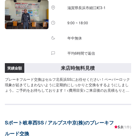
滋賀県長浜市細江町3-1
9:00 ~ 18:00
年中無休
平均6時間で返信
来店時無料見積
実績金額
ブレーキフルード交換はセルフ北長浜SSにお任せください！ペーパーロック
現象が起きてしまわないように定期的にしっかりと交換をするようにしまし
ょう。ご予約をお待ちしております！<費用目安>ご来店後のお見積もりとな
ります。
Sポート岐阜西SS / アルプス中京(株)のブレーキフ
5.0
(1件)
ルード交換