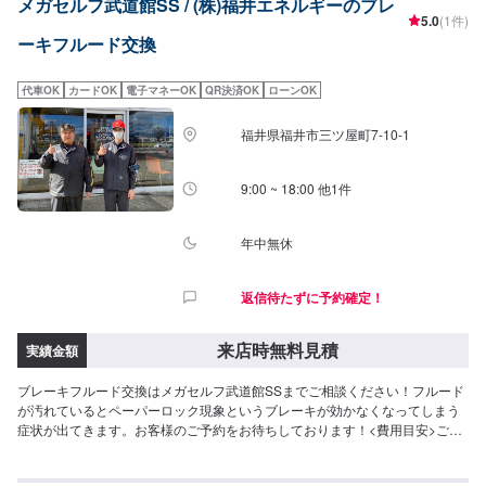
メガセルフ武道館SS / (株)福井エネルギーのブレ
5.0
(1件)
ーキフルード交換
代車OK
カードOK
電子マネーOK
QR決済OK
ローンOK
福井県福井市三ツ屋町7-10-1
9:00 ~ 18:00 他1件
年中無休
返信待たずに予約確定！
来店時無料見積
実績金額
ブレーキフルード交換はメガセルフ武道館SSまでご相談ください！フルード
が汚れているとペーパーロック現象というブレーキが効かなくなってしまう
症状が出てきます。お客様のご予約をお待ちしております！<費用目安>ご来
店後のお見積もりとなります。