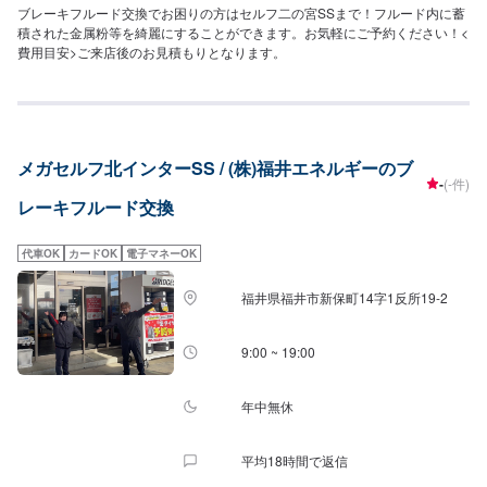
ブレーキフルード交換でお困りの方はセルフ二の宮SSまで！フルード内に蓄
積された金属粉等を綺麗にすることができます。お気軽にご予約ください！<
費用目安>ご来店後のお見積もりとなります。
メガセルフ北インターSS / (株)福井エネルギーのブ
-
(-件)
レーキフルード交換
代車OK
カードOK
電子マネーOK
福井県福井市新保町14字1反所19-2
9:00 ~ 19:00
年中無休
平均18時間で返信