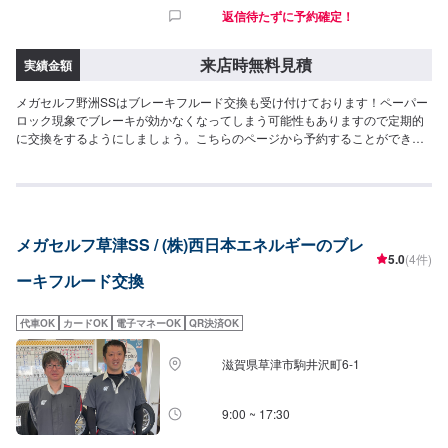
返信待たずに予約確定！
来店時無料見積
実績金額
メガセルフ野洲SSはブレーキフルード交換も受け付けております！ペーパー
ロック現象でブレーキが効かなくなってしまう可能性もありますので定期的
に交換をするようにしましょう。こちらのページから予約することができま
す！<費用目安>ご来店後のお見積もりとなります。
メガセルフ草津SS / (株)西日本エネルギーのブレ
5.0
(4件)
ーキフルード交換
代車OK
カードOK
電子マネーOK
QR決済OK
滋賀県草津市駒井沢町6-1
9:00 ~ 17:30