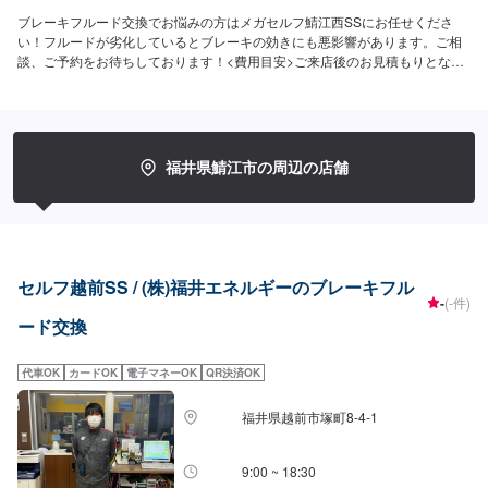
ブレーキフルード交換でお悩みの方はメガセルフ鯖江西SSにお任せくださ
い！フルードが劣化しているとブレーキの効きにも悪影響があります。ご相
談、ご予約をお待ちしております！<費用目安>ご来店後のお見積もりとなり
ます。
福井県鯖江市の周辺の店舗
セルフ越前SS / (株)福井エネルギーのブレーキフル
-
(-件)
ード交換
代車OK
カードOK
電子マネーOK
QR決済OK
福井県越前市塚町8-4-1
9:00 ~ 18:30