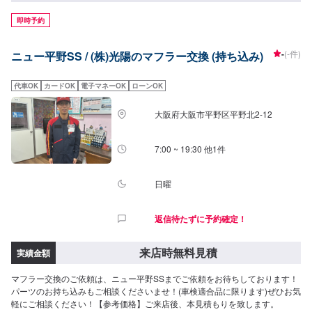
即時予約
-
(-件)
ニュー平野SS / (株)光陽のマフラー交換 (持ち込み)
代車OK
カードOK
電子マネーOK
ローンOK
大阪府大阪市平野区平野北2-12
7:00 ~ 19:30 他1件
日曜
返信待たずに予約確定！
来店時無料見積
実績金額
マフラー交換のご依頼は、ニュー平野SSまでご依頼をお待ちしております！
パーツのお持ち込みもご相談くださいませ！(車検適合品に限ります)ぜひお気
軽にご相談ください！【参考価格】ご来店後、本見積もりを致します。