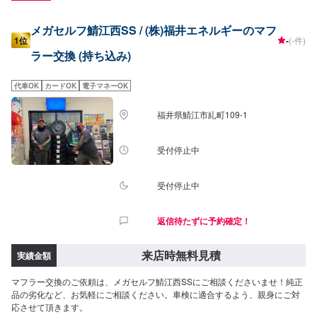
メガセルフ鯖江西SS / (株)福井エネルギーのマフ
1位
-
(-件)
ラー交換 (持ち込み)
代車OK
カードOK
電子マネーOK
福井県鯖江市糺町109-1
受付停止中
受付停止中
返信待たずに予約確定！
来店時無料見積
実績金額
マフラー交換のご依頼は、メガセルフ鯖江西SSにご相談くださいませ！純正
品の劣化など、お気軽にご相談ください。車検に適合するよう、親身にご対
応させて頂きます。