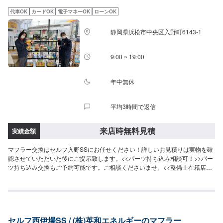
代車OK
カードOK
電子マネーOK
ローンOK
静岡県浜松市中央区入野町6143-1
9:00 ~ 19:00
年中無休
平均3時間で返信
来店時無料見積
実績金額
マフラー交換はセルフ入野SSにお任せください！詳しいお見積りは実物を確
認させていただいた後にご提示致します。<<パーツ持ち込み相談可！>>パー
ツ持ち込み交換もご予約可能です。ご相談くださいませ。<<整備士在籍店
舗！>>セルフ入野SSには2級整備士が1名在籍しております。お客様に安心安
全の最適な整備をご提案させて頂きます。
セルフ西伊場SS / (株)英和エネルギーのマフラー