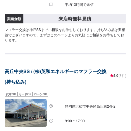
平均13時間で返信
来店時無料見積
実績金額
マフラー交換は神戸SSまでご相談をお待ちしております。持ち込み品は要相
談でございますので、まずはこのページよりお気軽にご相談をお待ちしてお
ります。
高丘中央SS / (株)英和エネルギーのマフラー交換
5.0
(8件)
(持ち込み)
代車OK
カードOK
ローンOK
静岡県浜松市中央区高丘東2-9-2
9:00 ~ 17:00