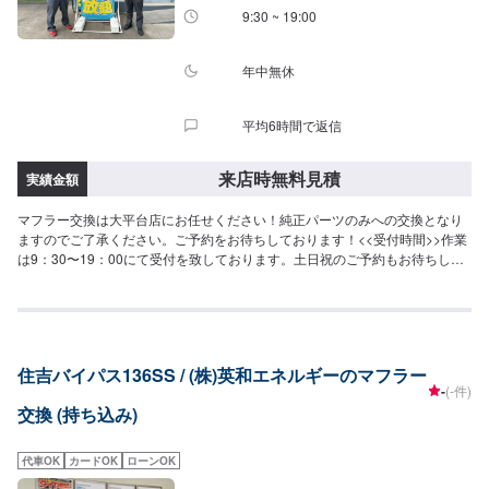
9:30 ~ 19:00
年中無休
平均6時間で返信
来店時無料見積
実績金額
マフラー交換は大平台店にお任せください！純正パーツのみへの交換となり
ますのでご了承ください。ご予約をお待ちしております！<<受付時間>>作業
は9：30〜19：00にて受付を致しております。土日祝のご予約もお待ちして
おります！
住吉バイパス136SS / (株)英和エネルギーのマフラー
-
(-件)
交換 (持ち込み)
代車OK
カードOK
ローンOK