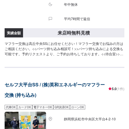
年中無休
平均7時間で返信
来店時無料見積
実績金額
マフラー交換は高丘中央SSにお任せください！マフラー交換でお悩みの方は
ご相談ください。<<パーツ持ち込み相談可！>>パーツ持ち込みによる交換も
可能です。予約リクエストより、ご予約お待ちしております。<<待合室>>ト
イレ、喫煙室、自動販売機を備えた快適な待合室をご用意しております。お
見積りの際などもご利用くださいませ。
セルフ大平台SS / (株)英和エネルギーのマフラー
5.0
(1件)
交換 (持ち込み)
代車OK
カードOK
電子マネーOK
QR決済OK
ローンOK
静岡県浜松市中央区大平台4-2-10