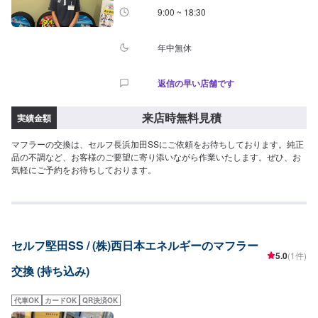
9:00 ~ 18:30
年中無休
返信の早い店舗です
来店時無料見積
実績金額
マフラーの交換は、セルフ長浜加田SSにご依頼をお待ちしております。純正
品の不調など、お客様のご要望に寄り添いながら作業いたします。ぜひ、お
気軽にご予約をお待ちしております。
セルフ堅田SS / (株)西日本エネルギーのマフラー
5.0
(1件)
交換 (持ち込み)
代車OK
カードOK
QR決済OK