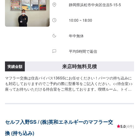
静岡県浜松市中央区住吉5-15-5
10:00 ~ 18:00
年中無休
平均5時間で返信
来店時無料見積
実績金額
マフラー交換は住吉バイパス136SSにお任せください！パーツの持ち込みに
も対応しておりますのでご予約の際に型番等をご記入ください。<<待合室>>
座ってお待ちいただける待合室をご用意しております。喫煙ルーム、トイレ
のご用意もございます。
セルフ入野SS / (株)英和エネルギーのマフラー交
5.0
(4件)
換 (持ち込み)