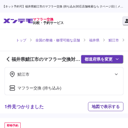
【ネット予約可】福井県鯖江市のマフラー交換 (持ち込み)対応店舗検索なら (1ページ目) | メン
テモ
マフラー交換
比較・予約サービス
トップ
全国の整備・修理可能な店舗
福井県
鯖江市
福井県鯖江市のマフラー交換対応
都道府県を変更
店舗紹介 (1ページ目)
鯖江市
マフラー交換 (持ち込み)
1件見つかりました
地図で表示する
即時予約