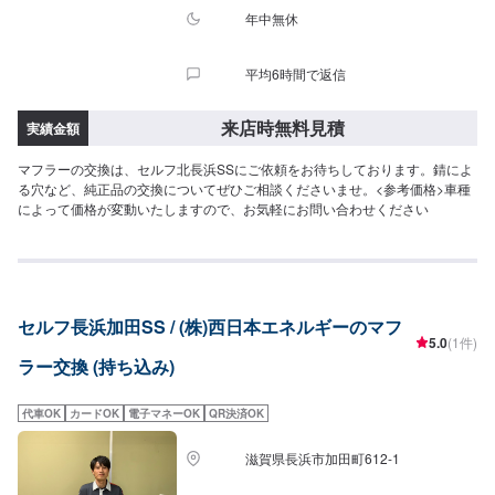
年中無休
平均6時間で返信
来店時無料見積
実績金額
マフラーの交換は、セルフ北長浜SSにご依頼をお待ちしております。錆によ
る穴など、純正品の交換についてぜひご相談くださいませ。<参考価格>車種
によって価格が変動いたしますので、お気軽にお問い合わせください
セルフ長浜加田SS / (株)西日本エネルギーのマフ
5.0
(1件)
ラー交換 (持ち込み)
代車OK
カードOK
電子マネーOK
QR決済OK
滋賀県長浜市加田町612-1