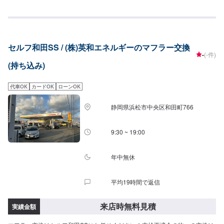
セルフ和田SS / (株)英和エネルギーのマフラー交換
-
(-件)
(持ち込み)
代車OK
カードOK
ローンOK
静岡県浜松市中央区和田町766
9:30 ~ 19:00
年中無休
平均19時間で返信
来店時無料見積
実績金額