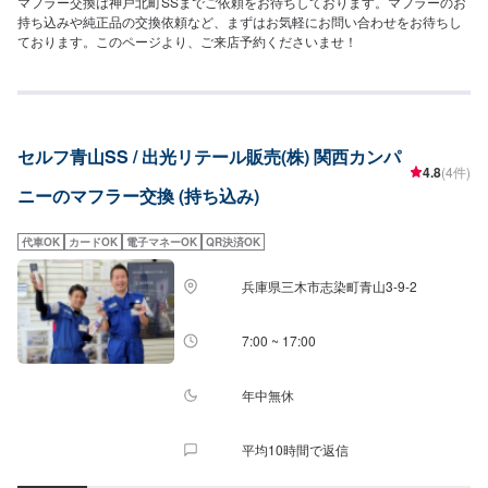
マフラー交換は神戸北町SSまでご依頼をお待ちしております。マフラーのお
持ち込みや純正品の交換依頼など、まずはお気軽にお問い合わせをお待ちし
ております。このページより、ご来店予約くださいませ！
セルフ青山SS / 出光リテール販売(株) 関西カンパ
4.8
(4件)
ニーのマフラー交換 (持ち込み)
代車OK
カードOK
電子マネーOK
QR決済OK
兵庫県三木市志染町青山3-9-2
7:00 ~ 17:00
年中無休
平均10時間で返信