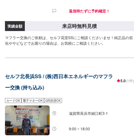
返信待たずに予約確定！
来店時無料見積
実績金額
マフラー交換のご依頼は、セルフ花堂SSにご相談くださいませ！純正品の劣
化やサビなどでお困りの場合は、お気軽にご相談ください。
セルフ北長浜SS / (株)西日本エネルギーのマフラ
5.0
(1件)
ー交換 (持ち込み)
カードOK
電子マネーOK
QR決済OK
滋賀県長浜市細江町3-1
9:00 ~ 18:00