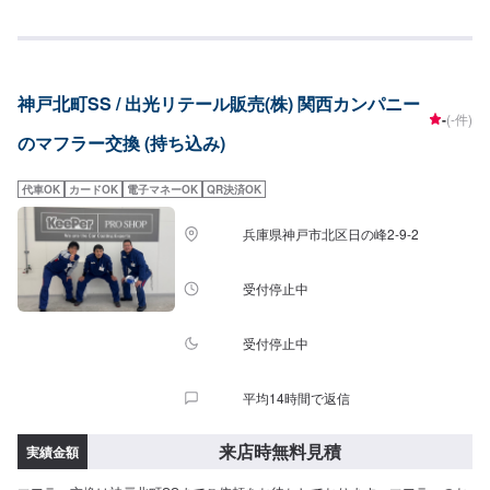
神戸北町SS / 出光リテール販売(株) 関西カンパニー
-
(-件)
のマフラー交換 (持ち込み)
代車OK
カードOK
電子マネーOK
QR決済OK
兵庫県神戸市北区日の峰2-9-2
受付停止中
受付停止中
平均14時間で返信
来店時無料見積
実績金額