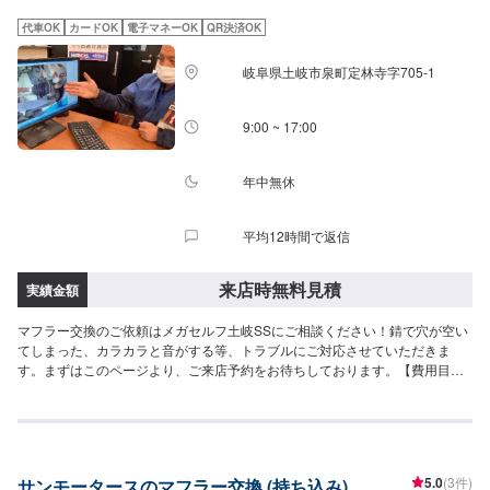
代車OK
カードOK
電子マネーOK
QR決済OK
岐阜県土岐市泉町定林寺字705-1
9:00 ~ 17:00
年中無休
平均12時間で返信
来店時無料見積
実績金額
マフラー交換のご依頼はメガセルフ土岐SSにご相談ください！錆で穴が空い
てしまった、カラカラと音がする等、トラブルにご対応させていただきま
す。まずはこのページより、ご来店予約をお待ちしております。【費用目
安】来店後にお見積もり
5.0
(3件)
サンモータースのマフラー交換 (持ち込み)