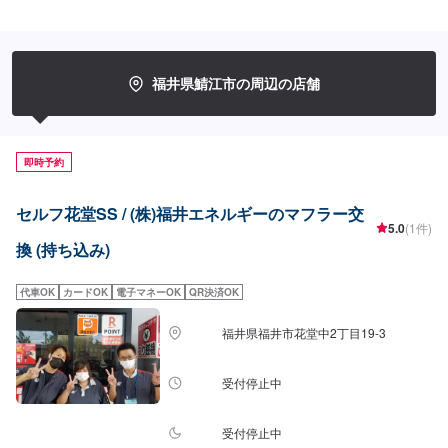
福井県鯖江市の周辺の店舗
即時予約
セルフ花堂SS / (株)福井エネルギーのマフラー交
5.0
(1件)
換 (持ち込み)
代車OK
カードOK
電子マネーOK
QR決済OK
福井県福井市花堂中2丁目19-3
受付停止中
受付停止中