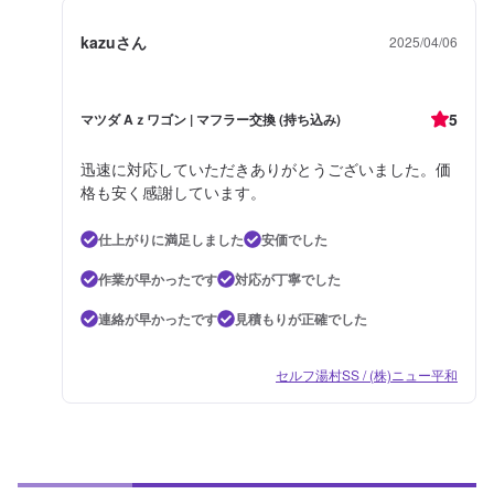
kazuさん
2025/04/06
5
マツダ Aｚワゴン | マフラー交換 (持ち込み)
迅速に対応していただきありがとうございました。価
格も安く感謝しています。
仕上がりに満足しました
安価でした
作業が早かったです
対応が丁寧でした
連絡が早かったです
見積もりが正確でした
セルフ湯村SS / (株)ニュー平和