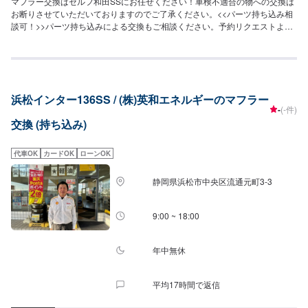
マフラー交換はセルフ和田SSにお任せください！車検不適合の物への交換は
お断りさせていただいておりますのでご了承ください。<<パーツ持ち込み相
談可！>>パーツ持ち込みによる交換もご相談ください。予約リクエストよ
り、ご予約をお待ちしております。<<キーパーコーティング1級資格2名在
籍！>>セルフ和田SSでは、キーパーコーティングの1級資格者が2名在籍して
おります。ご相談だけでも、コーティングは当店にお任せくださいませ！
浜松インター136SS / (株)英和エネルギーのマフラー
-
(-件)
交換 (持ち込み)
代車OK
カードOK
ローンOK
静岡県浜松市中央区流通元町3-3
9:00 ~ 18:00
年中無休
平均17時間で返信