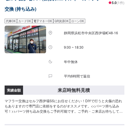
5.0
(1件)
交換 (持ち込み)
代車OK
カードOK
電子マネーOK
QR決済OK
ローンOK
静岡県浜松市中央区西伊場町48-16
9:00 ~ 18:30
年中無休
平均6時間で返信
来店時無料見積
実績金額
マフラー交換はセルフ西伊場SSにお任せください！DIYで行うと火傷の恐れ
もありますので専門店に依頼をするのがオススメです。<<パーツ持ち込み
可！>>パーツ持ち込み交換もご予約可能です。ご予約・ご来店お待ちしてお
ります。<<整備士在籍店舗>>セルフ西伊場SSでは整備士が在籍しておりま
す。お客様に最適な整備、カーライフを提供させて頂きます。