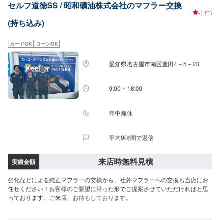
セルフ道徳SS / 昭和礦油株式会社のマフラー交換
-
(-件)
(持ち込み)
カードOK
ローンOK
愛知県名古屋市南区豊田4－5－23
9:00 ~ 18:00
年中無休
平均9時間で返信
来店時無料見積
実績金額
劣化などによる純正マフラーの交換から、社外マフラーへの交換も当店にお
任せください！お客様のご要望に沿った形でご提案させていただければと思
っております。ご来店、お待ちしております。