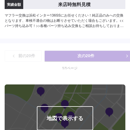
来店時無料見積
実績金額
マフラー交換は浜松インター136SSにお任せください！純正品のみへの交換
となります、車検不適合の物はお断りさせていただく場合もございます。<<
パーツ持ち込み可！>>各種パーツ持ち込み交換もご相談お待ちしておりま
す。
前の
20
件
次の
20
件
1
/
1
ページ
地図で表示する