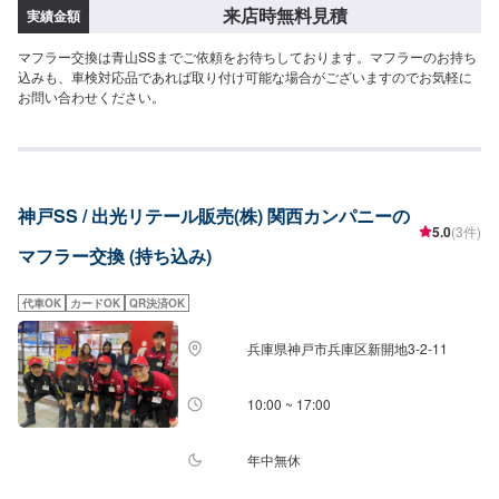
来店時無料見積
実績金額
マフラー交換は青山SSまでご依頼をお待ちしております。マフラーのお持ち
込みも、車検対応品であれば取り付け可能な場合がございますのでお気軽に
お問い合わせください。
神戸SS / 出光リテール販売(株) 関西カンパニーの
5.0
(3件)
マフラー交換 (持ち込み)
代車OK
カードOK
QR決済OK
兵庫県神戸市兵庫区新開地3-2-11
10:00 ~ 17:00
年中無休