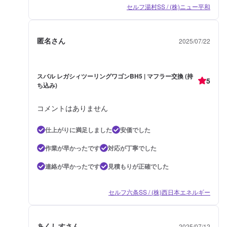
セルフ湯村SS / (株)ニュー平和
匿名さん
2025/07/22
スバル レガシィツーリングワゴンBH5 | マフラー交換 (持
5
ち込み)
コメントはありません
仕上がりに満足しました
安価でした
作業が早かったです
対応が丁寧でした
連絡が早かったです
見積もりが正確でした
セルフ六条SS / (株)西日本エネルギー
あくしすさん
2025/07/12