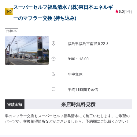
スーパーセルフ福島清水 / (株)東日本エネルギ
1位
5.0
(1件)
ーのマフラー交換 (持ち込み)
代車OK
福島県福島市南沢又22-8
9:00 ~ 18:00
年中無休
平均11時間で返信
来店時無料見積
実績金額
車のマフラー交換もスーパーセルフ福島清水にて施工いたします。ご希望の
パーツや、交換希望箇所などがございましたら、予約欄にご記載ください！