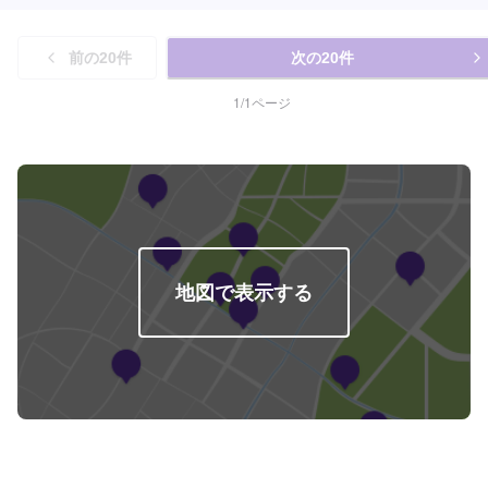
前の
20
件
次の
20
件
1
/
1
ページ
地図で表示する