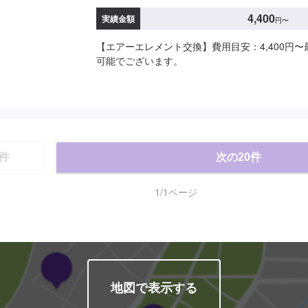
4,400
実績金額
円
〜
【エアーエレメント交換】費用目安：4,400円〜
可能でございます。
件
次の
20
件
1
/
1
ページ
地図で表示する