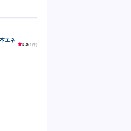
日本エネ
5.0
(1件)