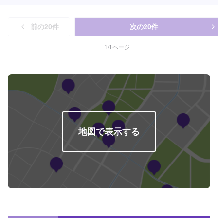
前の
20
件
次の
20
件
1
/
1
ページ
地図で表示する