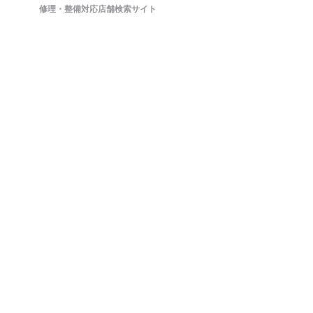
修理・整備対応店舗検索サイト
鈑金(板金)修理から車検・オイル交換・タイヤ交換などの整備もネットで簡単
に予約ができます。ドラレコやETCのパーツ持ち込み対応店舗も掲載中。
日々の洗車から、アライメント調整といったマニアックな作業まで対応可能
な店舗探しができ、来店予約まで対応しております。
ホーム
店舗を探す
会社概要
店舗様向け管理画面
SV様向け管理画面
お問い合わせ