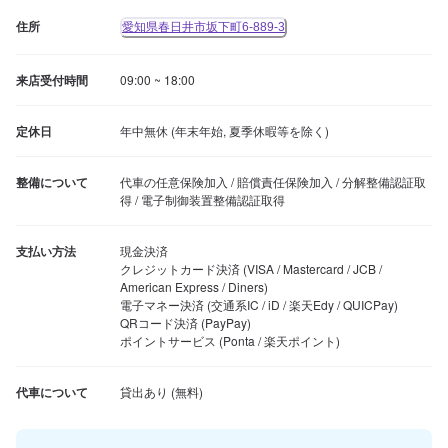
住所
愛知県春日井市坂下町6-889-3
来店受付時間
09:00 ~ 18:00
定休日
年中無休 (年末年始, 夏季休暇等を除く)
整備について
代車の任意保険加入 / 賠償責任保険加入 / 分解整備認証取
得 / 電子制御装置整備認証取得
支払い方法
現金決済

クレジットカード決済 (VISA / Mastercard / JCB / 
American Express / Diners)

電子マネー決済 (交通系IC / iD / 楽天Edy / QUICPay)

QRコード決済 (PayPay)

ポイントサービス (Ponta / 楽天ポイント)
代車について