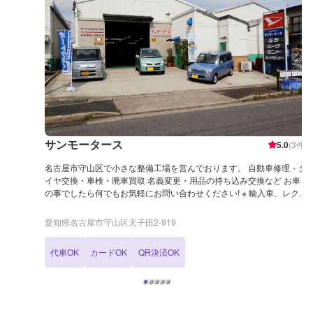
サンモータース
5.0
(
3
件)
名古屋市守山区で小さな整備工場を営んでおります。 自動車修理・タ
イヤ交換・車検・廃車買取 名義変更・用品の持ち込み交換など お車
の事でしたら何でもお気軽にお問い合わせください! ※ 輸入車、レクサ
ス、貨物(1トン以上)、トラック 改造車などは取り扱い出来ません
せんので よろしくお願いします。 所在地：名古屋市守山区天子
愛知県名古屋市守山区天子田2-919
田２丁目９１９番地 TEL 052-726-5213 FAX 052-726-5214
代車OK
カードOK
QR決済OK