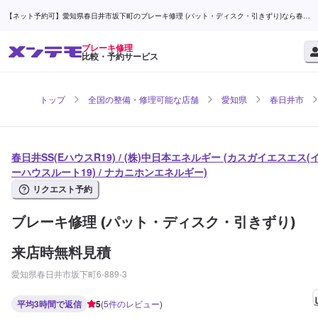
【ネット予約可】愛知県春日井市坂下町のブレーキ修理 (パット・ディスク・引きずり)なら春日
井SS(EハウスR19) / (株)中日本エネルギー | メンテモ
ブレーキ修理
比較・予約サービス
トップ
全国の整備・修理可能な店舗
愛知県
春日井市
春日井SS(EハウスR19) / (株)中日本エネルギー (カスガイエスエス(
ーハウスルート19) / ナカニホンエネルギー)
リクエスト予約
ブレーキ修理 (パット・ディスク・引きずり)
来店時無料見積
愛知県春日井市坂下町6-889-3
平均3時間で返信
5
(
5
件のレビュー
)