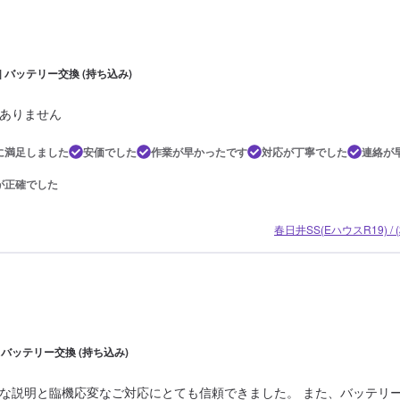
 | バッテリー交換 (持ち込み)
ありません
に満足しました
安価でした
作業が早かったです
対応が丁寧でした
連絡が
が正確でした
春日井SS(EハウスR19) 
| バッテリー交換 (持ち込み)
な説明と臨機応変なご対応にとても信頼できました。 また、バッテリ