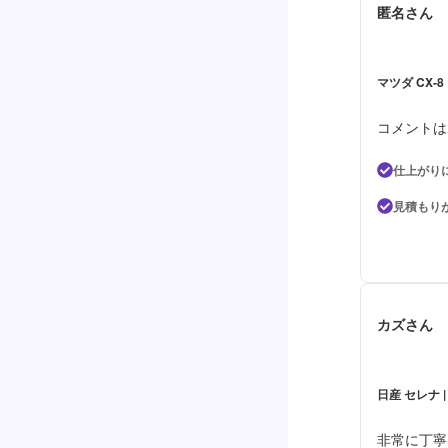
匿名さん
マツダ CX-8
コメントは
仕上がり
見積もり
カズさん
日産 セレナ 
非常に丁寧