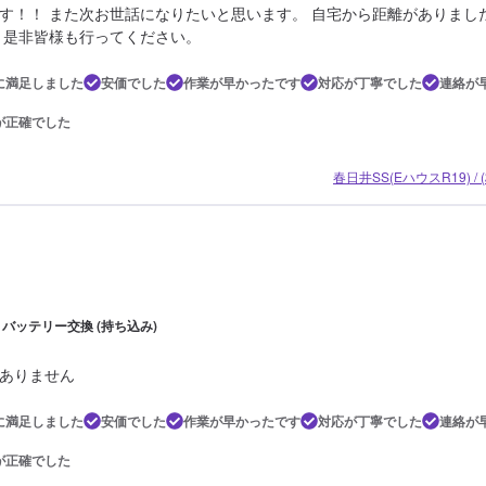
す！！ また次お世話になりたいと思います。 自宅から距離がありまし
 是非皆様も行ってください。
に満足しました
安価でした
作業が早かったです
対応が丁寧でした
連絡が
が正確でした
春日井SS(EハウスR19) 
 | バッテリー交換 (持ち込み)
ありません
に満足しました
安価でした
作業が早かったです
対応が丁寧でした
連絡が
が正確でした