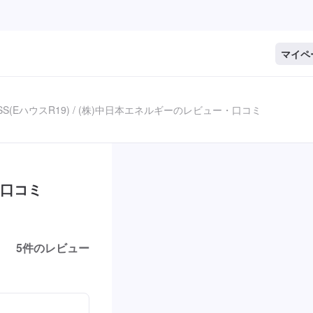
マイペ
S(EハウスR19) / (株)中日本エネルギーのレビュー・口コミ
・口コミ
5
件のレビュー