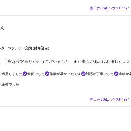
春日井SS(EハウスR19) 
さん
タ | バッテリー交換 (持ち込み)
、丁寧な接客ありがとうございました。また機会があれば利用したいと
に満足しました
安価でした
作業が早かったです
対応が丁寧でした
連絡が
が正確でした
春日井SS(EハウスR19) 