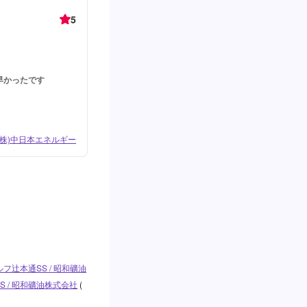
5
早かったです
/ (株)中日本エネルギー
ルフ辻本通SS / 昭和礦油
S / 昭和礦油株式会社
(