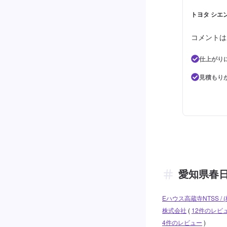
トヨタ シエン
コメントは
仕上がり
見積もり
愛知県春
Eハウス高蔵寺NTSS /
株式会社
(
12件のレビ
4件のレビュー
)