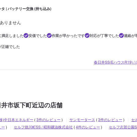
タ | バッテリー交換 (持ち込み)
ありません
に満足しました
安価でした
作業が早かったです
対応が丁寧でした
連絡が
が正確でした
春日井SS(EハウスR19) 
日井市坂下町近辺の店舗
 (株)中日本エネルギー
(
3件のレビュー
)
|
サンモータース
(
3件のレビュー
)
|
セ
ュー
)
|
セルフ徳川町SS / 昭和礦油株式会社
(
4件のレビュー
)
|
セルフ志賀公園S