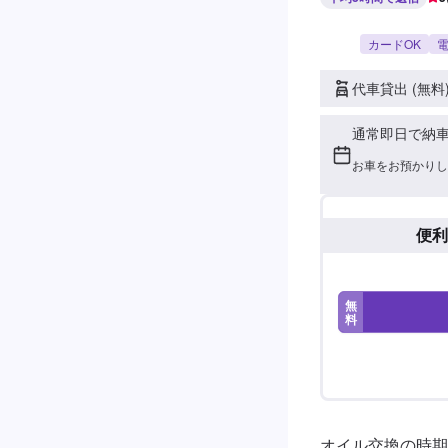
カードOK
電
代車貸出 (無料
通常即日で納
お車をお預かりし
便利
無
料
オイル交換の時期