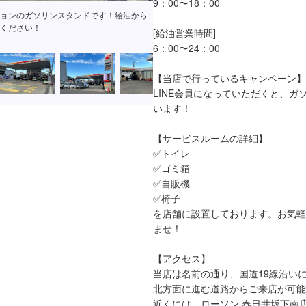
9：00〜18：00

ョンのガソリンスタンドです！給油から
ください！
[給油営業時間]

6：00〜24：00

【当店で行っているキャンペーン】

LINE会員になっていただくと、ガ
います！

【サービスルームの詳細】

✅トイレ

✅ゴミ箱

✅自販機

✅椅子

を店舗に設置しております。お気軽
ませ！

【アクセス】

当店は名前の通り、国道19線沿いに
北方面に進む道路からご来店が可能
近くには、ローソン 春日井坂下南