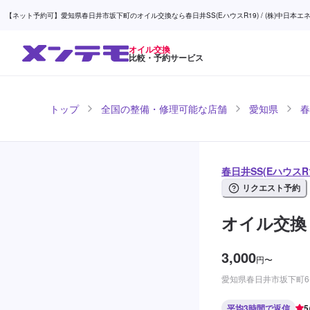
【ネット予約可】愛知県春日井市坂下町のオイル交換なら春日井SS(EハウスR19) / (株)中日本エネ
オイル交換
比較・予約サービス
トップ
全国の整備・修理可能な店舗
愛知県
春
春日井SS(EハウスR
リクエスト予約
オイル交換
3,000
円
〜
愛知県春日井市坂下町6-8
平均3時間で返信
5