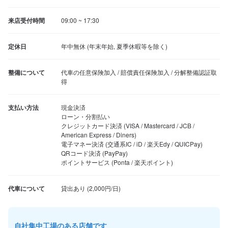
来店受付時間
09:00 ~ 17:30
定休日
年中無休 (年末年始, 夏季休暇等を除く)
整備について
代車の任意保険加入 / 賠償責任保険加入 / 分解整備認証取
得
支払い方法
現金決済

ローン・分割払い

クレジットカード決済 (VISA / Mastercard / JCB / 
American Express / Diners)

電子マネー決済 (交通系IC / iD / 楽天Edy / QUICPay)

QRコード決済 (PayPay)

ポイントサービス (Ponta / 楽天ポイント)
代車について
自社集中工場のある店舗です