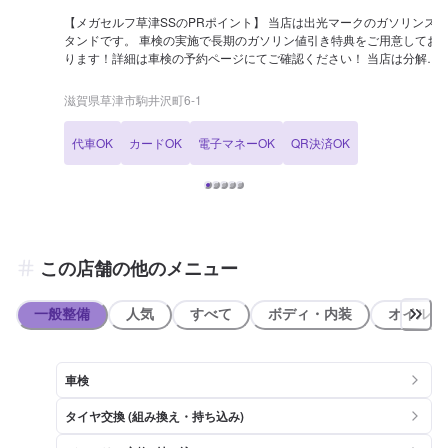
【メガセルフ草津SSのPRポイント】 当店は出光マークのガソリンス
タンドです。 車検の実施で長期のガソリン値引き特典をご用意してお
ります！詳細は車検の予約ページにてご確認ください！ 当店は分解整
備認証を取得しておりますので、給油だけでなく、高度なお車の整備
に関しても行うことが可能です！ お気軽にご相談くださいませ！
滋賀県草津市駒井沢町6-1
【営業時間】 [メンテナンス受付時間] 全日：9：00〜18：00 [給油営
業時間] 全日：6：00〜23：00 【当店で行っているキャンペーン】
代車OK
カードOK
電子マネーOK
QR決済OK
LINE会員登録後、初回給油でガソリン5円/L offとなります！ 【サービ
スルームの詳細】 ✅トイレ ✅ゴミ箱 ✅自販機 ✅喫煙室 【資格保持者
が在籍】 当店では2級整備士が2名在籍しております。お車の整備・
修理の際は資格を持った整備士が、責任を持って作業いたしますので
ご安心ください。 【アクセス】 当店は草津守山線(県道42号線)沿いに
ございます。「マナベインテリアハーツ 草津店」様が隣にあります。
この店舗の他のメニュー
一般整備
人気
すべて
ボディ・内装
オイル類
車検
タイヤ交換 (組み換え・持ち込み)