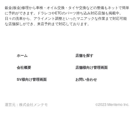
鈑金(板金)修理から車検・オイル交換・タイヤ交換などの整備もネットで簡単
に予約ができます。ドラレコやETCのパーツ持ち込み対応店舗も掲載中。
日々の洗車から、アライメント調整といったマニアックな作業まで対応可能
な店舗探しができ、来店予約まで対応しております。
ホーム
店舗を探す
会社概要
店舗様向け管理画面
SV様向け管理画面
お問い合わせ
運営元：株式会社メンテモ
©2023 Mentemo Inc.