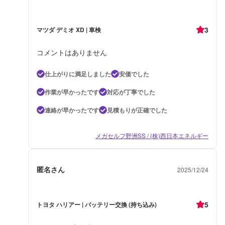
3
マツダ デミオ XD | 車検
コメントはありません
仕上がりに満足しました
安価でした
作業が早かったです
対応が丁寧でした
連絡が早かったです
見積もりが正確でした
メガセルフ野洲SS / (株)西日本エネルギー
匿名さん
2025/12/24
5
トヨタ ハリアー | バッテリー交換 (持ち込み)