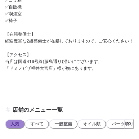
✅自販機

✅喫煙室

✅椅子

【在籍整備士】

経験豊富な2級整備士が在籍しておりますので、ご安心ください！

【アクセス】

当店は国道416号線(藤島通り)沿いにございます。

「ドミノピザ福井大宮店」様が横にあります。

店舗のメニュー一覧
人気
すべて
一般整備
オイル類
パーツ取り付