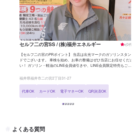
セルフ二の宮SS / (株)福井エネルギー
-
(
0
件)
【セルフ二の宮のPRポイント】 当店は出光マークのガソリンスタン
ドでございます。 車検を始め、お車の整備はぜひ当店にお任せくださ
い！ ガソリン・軽油のLINE会員値引きや、LINE会員限定特売もござ
います！ 【営業時間】 整備受付時間：9：00〜19：00 給油営業時
間：7：00〜23：00 【サービスルームについて】 ✅トイレ ✅自販機
福井県福井市二の宮2丁目31-27
✅椅子 のご用意がございます。 【アクセス】 当店は「サーティワン
アイスクリーム 福井ロードサイド店」様の道路向かいにございます。
代車OK
カードOK
電子マネーOK
QR決済OK
また、幾久地蔵堂線と県道30号線が交わる、二の宮一丁目交差点の角
でもあります。
よくある質問