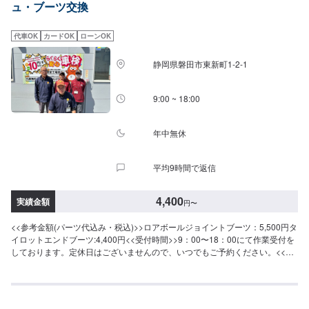
ュ・ブーツ交換
代車OK
カードOK
ローンOK
静岡県磐田市東新町1-2-1
9:00 ~ 18:00
年中無休
平均9時間で返信
4,400
実績金額
円
〜
<<参考金額(パーツ代込み・税込)>>ロアボールジョイントブーツ：5,500円タ
イロットエンドブーツ:4,400円<<受付時間>>9：00〜18：00にて作業受付を
しております。定休日はございませんので、いつでもご予約ください。<<ア
クセス>>県道403号線(磐田掛川線)沿いにございます。ファミリーマート磐田
東新町店の近くです。