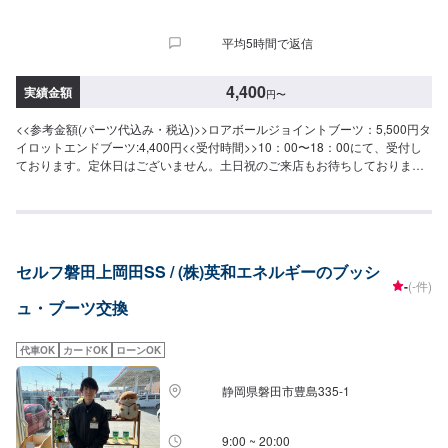
平均5時間で返信
4,400
実績金額
円
〜
<<参考金額(パーツ代込み・税込)>>ロアボールジョイントブーツ：5,500円タ
イロットエンドブーツ:4,400円<<受付時間>>10：00〜18：00にて、受付し
ております。定休日はございません。土日祝のご来店もお待ちしておりま
す。<<アクセス>>当店は住吉バイパス沿いにございます。ファミリーマート
浜松住吉店の横、住吉交差点近くでございます。
セルフ磐田上岡田SS / (株)英和エネルギーのブッシ
-
(-件)
ュ・ブーツ交換
代車OK
カードOK
ローンOK
静岡県磐田市豊島335-1
9:00 ~ 20:00