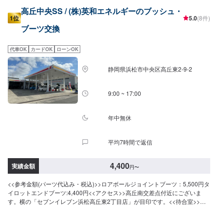
高丘中央SS / (株)英和エネルギーのブッシュ・
1位
5.0
(8件)
ブーツ交換
代車OK
カードOK
ローンOK
静岡県浜松市中央区高丘東2-9-2
9:00 ~ 17:00
年中無休
平均7時間で返信
4,400
実績金額
円
〜
<<参考金額(パーツ代込み・税込)>>ロアボールジョイントブーツ：5,500円タ
イロットエンドブーツ:4,400円<<アクセス>>高丘南交差点付近にございま
す。横の「セブンイレブン浜松高丘東2丁目店」が目印です。<<待合室>>ト
イレ、喫煙室、自動販売機を備えた快適な待合室をご用意しております。お