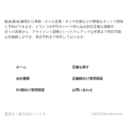
鈑金(板金)修理から車検・オイル交換・タイヤ交換などの整備もネットで簡単
に予約ができます。ドラレコやETCのパーツ持ち込み対応店舗も掲載中。
日々の洗車から、アライメント調整といったマニアックな作業まで対応可能
な店舗探しができ、来店予約まで対応しております。
ホーム
店舗を探す
会社概要
店舗様向け管理画面
SV様向け管理画面
お問い合わせ
運営元：株式会社メンテモ
©2023 Mentemo Inc.