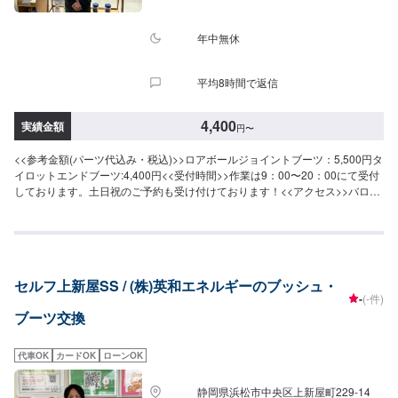
年中無休
平均8時間で返信
4,400
実績金額
円
〜
<<参考金額(パーツ代込み・税込)>>ロアボールジョイントブーツ：5,500円タ
イロットエンドブーツ:4,400円<<受付時間>>作業は9：00〜20：00にて受付
しております。土日祝のご予約も受け付けております！<<アクセス>>バロー
磐田店の道路向かいにございます。
セルフ上新屋SS / (株)英和エネルギーのブッシュ・
-
(-件)
ブーツ交換
代車OK
カードOK
ローンOK
静岡県浜松市中央区上新屋町229-14