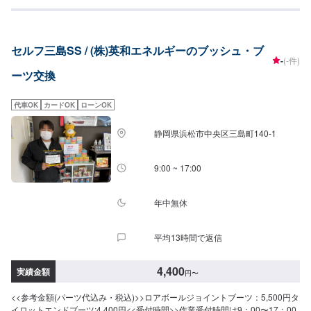
土日祝のご予約も大歓迎です！<<アクセス>>浜松バイパス(国道1号線)沿いに
ございます。飯田南交差点の近くです。
セルフ三島SS / (株)英和エネルギーのブッシュ・ブ
-
(-件)
ーツ交換
代車OK
カードOK
ローンOK
静岡県浜松市中央区三島町140-1
9:00 ~ 17:00
年中無休
平均13時間で返信
4,400
実績金額
円
〜
<<参考金額(パーツ代込み・税込)>>ロアボールジョイントブーツ：5,500円タ
イロットエンドブーツ:4,400円<<受付時間>>作業受付時間は9：00〜17：00