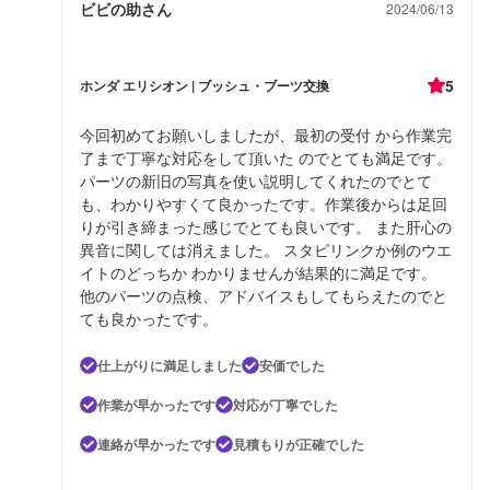
ビビの助さん
2024/06/13
5
ホンダ エリシオン | ブッシュ・ブーツ交換
今回初めてお願いしましたが、最初の受付 から作業完
了まで丁寧な対応をして頂いた のでとても満足です。
パーツの新旧の写真を使い説明してくれたのでとて
も、わかりやすくて良かったです。作業後からは足回
りが引き締まった感じでとても良いです。 また肝心の
異音に関しては消えました。 スタビリンクか例のウエ
イトのどっちか わかりませんが結果的に満足です。
他のパーツの点検、アドバイスもしてもらえたのでと
ても良かったです。
仕上がりに満足しました
安価でした
作業が早かったです
対応が丁寧でした
連絡が早かったです
見積もりが正確でした