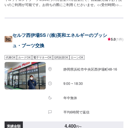
いのご利用が可能です。お待ちの際にご利用くださいませ。<<受付時間>>作
業受付時間は9：00〜19：00でございます。定休日はございません。
セルフ西伊場SS / (株)英和エネルギーのブッシ
3位
5.0
(1件)
ュ・ブーツ交換
代車OK
カードOK
電子マネーOK
QR決済OK
ローンOK
静岡県浜松市中央区西伊場町48-16
9:00 ~ 18:30
年中無休
平均6時間で返信
4,400
実績金額
円
〜