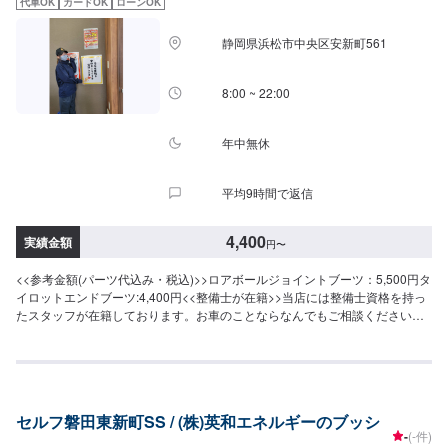
代車OK
カードOK
ローンOK
静岡県浜松市中央区安新町561
8:00 ~ 22:00
年中無休
平均9時間で返信
4,400
実績金額
円
〜
<<参考金額(パーツ代込み・税込)>>ロアボールジョイントブーツ：5,500円タ
イロットエンドブーツ:4,400円<<整備士が在籍>>当店には整備士資格を持っ
たスタッフが在籍しております。お車のことならなんでもご相談ください！
<<アクセス>>浜松バイパス(国道1号線)沿いにございます。また、県道312号
線からもアクセス可能です。
セルフ磐田東新町SS / (株)英和エネルギーのブッシ
-
(-件)