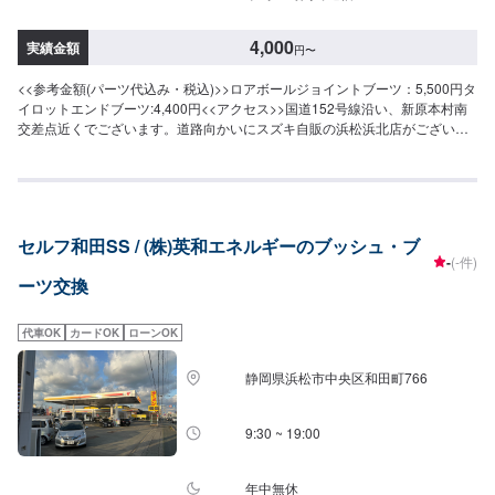
4,000
実績金額
円
〜
<<参考金額(パーツ代込み・税込)>>ロアボールジョイントブーツ：5,500円タ
イロットエンドブーツ:4,400円<<アクセス>>国道152号線沿い、新原本村南
交差点近くでございます。道路向かいにスズキ自販の浜松浜北店がございま
す。<<待合室>>座ってお待ち頂ける綺麗な待合室をご用意しております。喫
煙所もございます。
セルフ和田SS / (株)英和エネルギーのブッシュ・ブ
-
(-件)
ーツ交換
代車OK
カードOK
ローンOK
静岡県浜松市中央区和田町766
9:30 ~ 19:00
年中無休