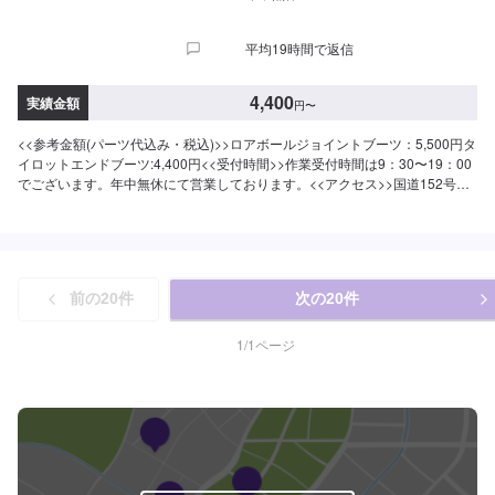
平均19時間で返信
4,400
実績金額
円
〜
<<参考金額(パーツ代込み・税込)>>ロアボールジョイントブーツ：5,500円タ
イロットエンドブーツ:4,400円<<受付時間>>作業受付時間は9：30〜19：00
でございます。年中無休にて営業しております。<<アクセス>>国道152号
線・県道45号線に挟まれたところにございます。宮竹交差点のすぐ近くで
す。
前の
20
件
次の
20
件
1
/
1
ページ