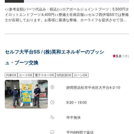
<<参考金額(パーツ代込み・税込)>>ロアボールジョイントブーツ：5,500円タ
イロットエンドブーツ:4,400円<<整備士在籍店舗>>セルフ西伊場SSでは整備
士が在籍しております。お客様に最適な整備、カーライフを提供させて頂き
ます。<<受付時間>>作業受付時間は9：00〜18：30でございます。定休日は
ございませんので、土日祝の予約も歓迎です。
セルフ大平台SS / (株)英和エネルギーのブッシ
5.0
(1件)
ュ・ブーツ交換
代車OK
カードOK
電子マネーOK
QR決済OK
ローンOK
静岡県浜松市中央区大平台4-2-10
9:30 ~ 19:00
年中無休
平均6時間で返信