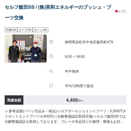
セルフ飯田SS / (株)英和エネルギーのブッシュ・ブ
-
(-件)
ーツ交換
代車OK
カードOK
ローンOK
静岡県浜松市中央区飯田町479
9:00 ~ 18:00
年中無休
平均12時間で返信
4,400
実績金額
円
〜
<<参考金額(パーツ代込み・税込)>>ロアボールジョイントブーツ：5,500円タ
イロットエンドブーツ:4,400円<<分解整備認証取得店舗>>セルフ飯田SSでは
分解整備認証を取得しております。ブレーキ等足回りの修理・整備もお任せ
くださいませ。<<受付時間>>作業は9：00〜18：00にて受付しております。