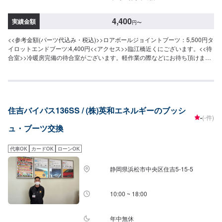
4,400
実績金額
円
〜
<<参考金額(パーツ代込み・税込)>>ロアボールジョイントブーツ：5,500円タ
イロットエンドブーツ:4,400円<<アクセス>>臨江橋近くにございます。<<待
合室>>冷暖房完備の待合室がございます。軽作業の際などにお待ち頂けま
す。
住吉バイパス136SS / (株)英和エネルギーのブッシ
-
(-件)
ュ・ブーツ交換
代車OK
カードOK
ローンOK
静岡県浜松市中央区住吉5-15-5
10:00 ~ 18:00
年中無休