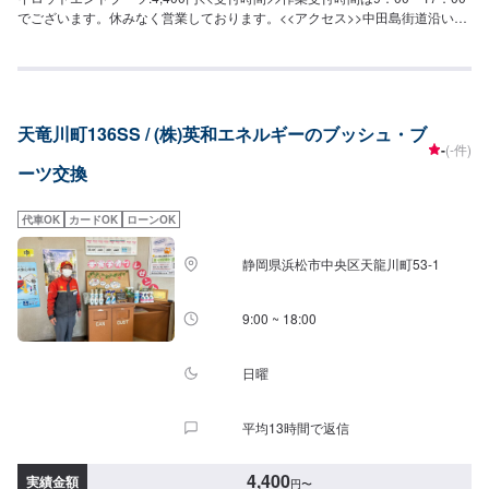
でございます。休みなく営業しております。<<アクセス>>中田島街道沿いに
ございます。
天竜川町136SS / (株)英和エネルギーのブッシュ・ブ
-
(-件)
ーツ交換
代車OK
カードOK
ローンOK
静岡県浜松市中央区天龍川町53-1
9:00 ~ 18:00
日曜
平均13時間で返信
4,400
実績金額
円
〜