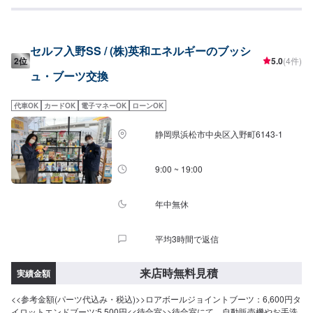
見積りの際などもご利用くださいませ。
セルフ入野SS / (株)英和エネルギーのブッシ
2位
5.0
(4件)
ュ・ブーツ交換
代車OK
カードOK
電子マネーOK
ローンOK
静岡県浜松市中央区入野町6143-1
9:00 ~ 19:00
年中無休
平均3時間で返信
来店時無料見積
実績金額
<<参考金額(パーツ代込み・税込)>>ロアボールジョイントブーツ：6,600円タ
イロットエンドブーツ:5,500円<<待合室>>待合室にて、自動販売機やお手洗