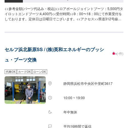
<<参考金額(パーツ代込み・税込)>>ロアボールジョイントブーツ：5,500円タ
イロットエンドブーツ:4,400円<<受付時間>>9：00〜18：00にて作業受付を
しております。定休日は日曜日でございます。<<アクセス>>県道312号線沿
い、天竜川町西交差点付近にございます。
セルフ浜北新原SS / (株)英和エネルギーのブッシ
-
(-件)
ュ・ブーツ交換
代車OK
カードOK
ローンOK
静岡県浜松市中央区中里町3617
10:00 ~ 19:00
年中無休
平均16時間で返信