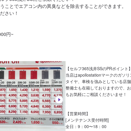
うことでエアコン内の異臭などを除去することができます。

ださい！

00円~
【セルフ365浅井SSのPRポイント】
当店はapollostationマークのガ
タイヤ、車検を強みとしている店舗
整備士も在籍しておりますので、お
もお気軽にご相談くださいませ！

【営業時間】

[メンテナンス受付時間]

全日：9：00〜18：00
