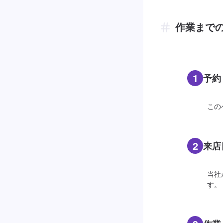
作業まで
1
予約
この
2
来店
当社
す。