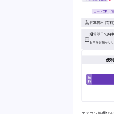
カードOK
電
代車貸出 (有料
通常即日で納
お車をお預かりし
便利
無
料
エアコン修理はセ