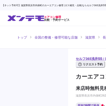
【ネット予約可】滋賀県長浜市内保町のカーエアコン修理 (ガス補充・点検)ならセルフ365浅井SS / 
エアコン修理
比較・予約サービス
トップ
全国の整備・修理可能な店舗
滋賀県
長
セルフ365浅井SS 
リクエスト予約
カーエアコ
来店時無料見
滋賀県長浜市内保町26
平均7時間で返信
-