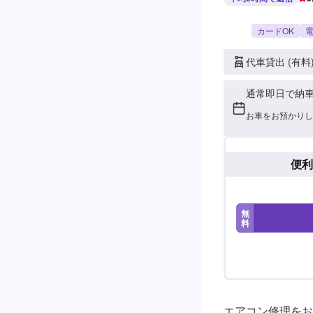
カードOK
電
代車貸出 (有料
通常即日で納
お車をお預かりし
便利
無
料
エアコン修理をお