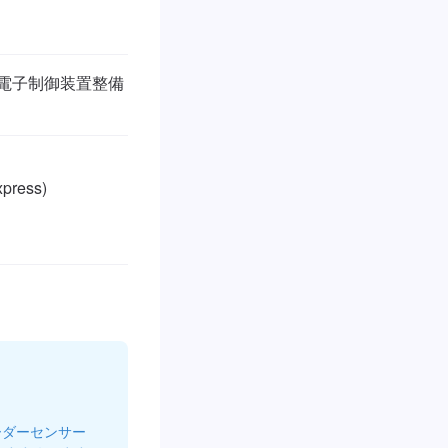
/ 電子制御装置整備
ress)

ーダーセンサー