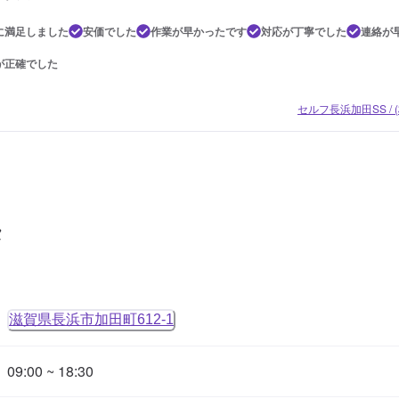
に満足しました
安価でした
作業が早かったです
対応が丁寧でした
連絡が
が正確でした
セルフ長浜加田SS /
タ
滋賀県長浜市加田町612-1
09:00 ~ 18:30