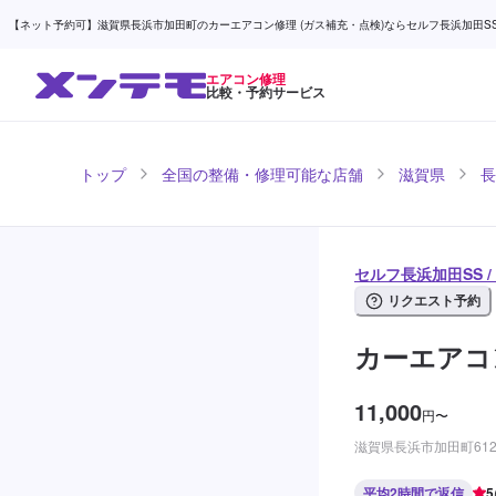
【ネット予約可】滋賀県長浜市加田町のカーエアコン修理 (ガス補充・点検)ならセルフ長浜加田SS / 
エアコン修理
比較・予約サービス
トップ
全国の整備・修理可能な店舗
滋賀県
長
セルフ長浜加田SS 
リクエスト予約
カーエアコ
11,000
円
〜
滋賀県長浜市加田町612
平均2時間で返信
5