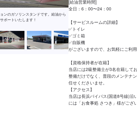
[給油営業時間]

全日：6：00〜24：00

ない際は、こちらの中に入ってお声がけ
【サービスルームの詳細】

✅トイレ

✅ゴミ箱

✅自販機

がございますので、お気軽にご利用
【資格保持者が在籍】

当店には2級整備士が3名在籍して
整備だけでなく、普段のメンテナン
任せくださいませ。

【アクセス】

当店は長浜バイパス(国道8号線)沿
には「お食事処 さつき」様がござ