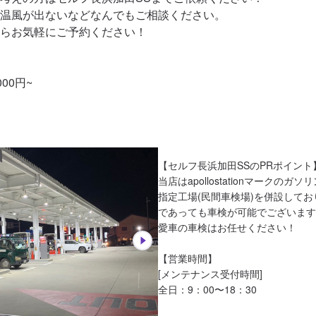
温風が出ないなどなんでもご相談ください。

らお気軽にご予約ください！

00円~
【セルフ長浜加田SSのPRポイント】
当店はapollostationマークのガ
指定工場(民間車検場)を併設して
であっても車検が可能でございます
愛車の車検はお任せください！

【営業時間】

[メンテナンス受付時間]

全日：9：00〜18：30
