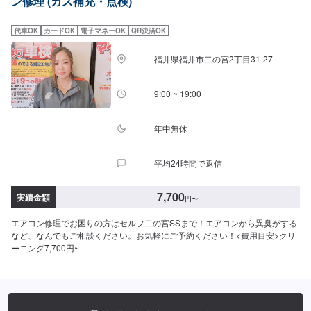
ン修理 (ガス補充・点検)
代車OK
カードOK
電子マネーOK
QR決済OK
福井県福井市二の宮2丁目31-27
9:00 ~ 19:00
年中無休
平均24時間で返信
7,700
実績金額
円
〜
エアコン修理でお困りの方はセルフ二の宮SSまで！エアコンから異臭がする
など、なんでもご相談ください。お気軽にご予約ください！<費用目安>クリ
ーニング7,700円~