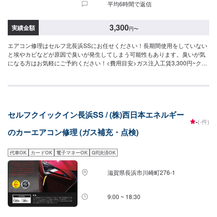
平均6時間で返信
3,300
実績金額
円
〜
エアコン修理はセルフ北長浜SSにお任せください！長期間使用をしていない
と埃やカビなどが原因で臭いが発生してしまう可能性もあります。臭いが気
になる方はお気軽にご予約ください！<費用目安>ガス注入工賃3,300円~クリ
ーニング11,000円~フィルター交換ご来店後のお見積もりとなります。
セルフクイックイン長浜SS / (株)西日本エネルギー
-
(-件)
のカーエアコン修理 (ガス補充・点検)
代車OK
カードOK
電子マネーOK
QR決済OK
滋賀県長浜市川崎町276-1
9:00 ~ 18:30