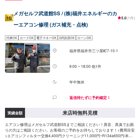
メガセルフ武道館SS / (株)福井エネルギーのカ
1位
5.0
(1件)
ーエアコン修理 (ガス補充・点検)
代車OK
カードOK
電子マネーOK
QR決済OK
ローンOK
福井県福井市三ツ屋町7-10-1
9:00 ~ 18:00 他1件
年中無休
返信待たずに予約確定！
来店時無料見積
実績金額
エアコン修理はメガセルフ武道館SSまでご相談ください！異音、異臭でお困
りの方はご相談ください。お客様のご予約をお待ちしております！<費用目安
>エアコンフィルター交換4,400円クリーニング11,000円~R134a650円/本