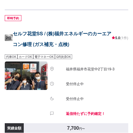
R1234yf1,880円/L
即時予約
セルフ花堂SS / (株)福井エネルギーのカーエア
2位
5.0
(1件)
コン修理 (ガス補充・点検)
代車OK
カードOK
電子マネーOK
QR決済OK
福井県福井市花堂中2丁目19-3
受付停止中
受付停止中
返信待たずに予約確定！
7,700
実績金額
円
〜