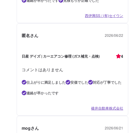
連絡が早かったです
見積もりが正確でした
西伊興SS / (有)セイウン
匿名さん
2026/06/22
4
日産 デイズ | カーエアコン修理 (ガス補充・点検)
コメントはありません
仕上がりに満足しました
安価でした
対応が丁寧でした
連絡が早かったです
碓井自動車株式会社
mogさん
2026/06/21