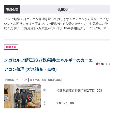
6,600
実績金額
円
〜
セルフ丸岡SSはエアコン修理も承っております！エアコンから風が出てこな
いなどお困りの方は当店まで。ご相談だけでも構いませんのでお気軽にご予
約ください！<費用目安>ガス注入6,600円R134a要相談クリーニング6,600円
故障診断エアフィルター交換要相談
即時予約
メガセルフ鯖江SS / (株)福井エネルギーのカーエ
4.0
(1件)
アコン修理 (ガス補充・点検)
代車OK
カードOK
電子マネーOK
QR決済OK
福井県鯖江市長泉寺町2丁目1003
9:00 ~ 18:00