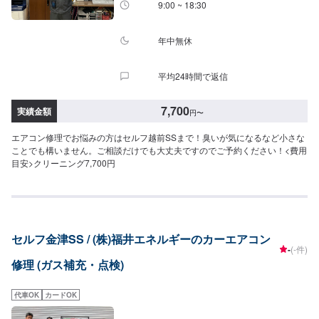
9:00 ~ 18:30
年中無休
平均24時間で返信
7,700
実績金額
円
〜
エアコン修理でお悩みの方はセルフ越前SSまで！臭いが気になるなど小さな
ことでも構いません。ご相談だけでも大丈夫ですのでご予約ください！<費用
目安>クリーニング7,700円
セルフ金津SS / (株)福井エネルギーのカーエアコン
-
(-件)
修理 (ガス補充・点検)
代車OK
カードOK