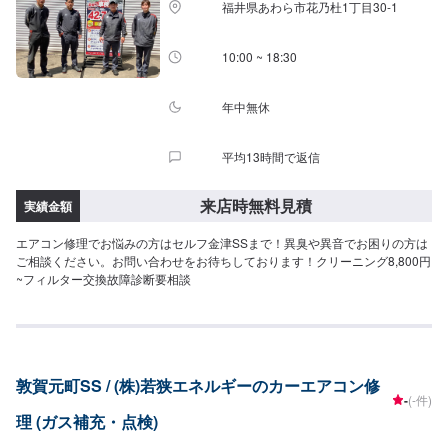
福井県あわら市花乃杜1丁目30-1
10:00 ~ 18:30
年中無休
平均13時間で返信
来店時無料見積
実績金額
エアコン修理でお悩みの方はセルフ金津SSまで！異臭や異音でお困りの方は
ご相談ください。お問い合わせをお待ちしております！クリーニング8,800円
~フィルター交換故障診断要相談
敦賀元町SS / (株)若狭エネルギーのカーエアコン修
-
(-件)
理 (ガス補充・点検)