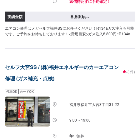
返信待たずに予約確定！
8,800
実績金額
円
〜
エアコン修理はメガセルフ福井SSにお任せください！R134aガス注入も可能
です。ご予約をお待ちしております！<費用目安>ガス注入8,800円~R134a
セルフ大宮SS / (株)福井エネルギーのカーエアコン
-
(-件)
修理 (ガス補充・点検)
代車OK
カードOK
福井県福井市大宮3丁目31-22
9:00 ~ 19:00
年中無休