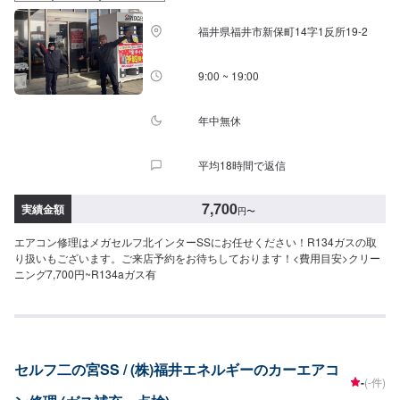
福井県福井市新保町14字1反所19-2
9:00 ~ 19:00
年中無休
平均18時間で返信
7,700
実績金額
円
〜
エアコン修理はメガセルフ北インターSSにお任せください！R134ガスの取
り扱いもございます。ご来店予約をお待ちしております！<費用目安>クリー
ニング7,700円~R134aガス有
セルフ二の宮SS / (株)福井エネルギーのカーエアコ
-
(-件)