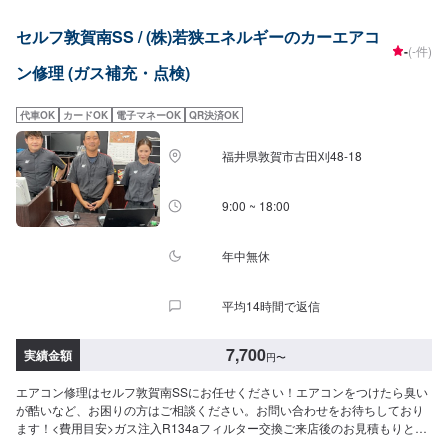
セルフ敦賀南SS / (株)若狭エネルギーのカーエアコ
-
(-件)
ン修理 (ガス補充・点検)
代車OK
カードOK
電子マネーOK
QR決済OK
福井県敦賀市古田刈48-18
9:00 ~ 18:00
年中無休
平均14時間で返信
7,700
実績金額
円
〜
エアコン修理はセルフ敦賀南SSにお任せください！エアコンをつけたら臭い
が酷いなど、お困りの方はご相談ください。お問い合わせをお待ちしており
ます！<費用目安>ガス注入R134aフィルター交換ご来店後のお見積もりとな
ります。クリーニング7,700円~