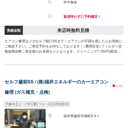
年中無休
返信待たずに予約確定！
来店時無料見積
実績金額
エアコン修理はメガセルフ鯖江SSまで！エアコンの不調を感じたらお気軽に
ご相談下さい。ご来店予約をお待ちしております！<費用目安>フィルター交
換故障診断ご来店後のお見積もりとなります。クリーニング7,700円(軽自動
車)
セルフ越前SS / (株)福井エネルギーのカーエアコン
-
(-件)
修理 (ガス補充・点検)
代車OK
カードOK
電子マネーOK
QR決済OK
福井県越前市塚町8-4-1