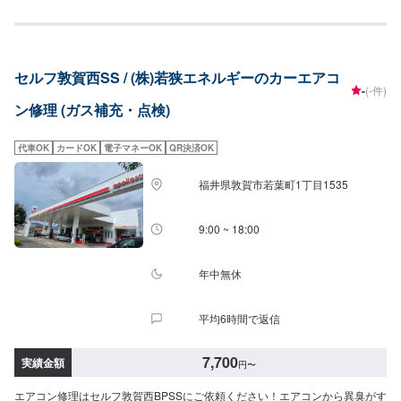
セルフ敦賀西SS / (株)若狭エネルギーのカーエアコ
-
(-件)
ン修理 (ガス補充・点検)
代車OK
カードOK
電子マネーOK
QR決済OK
福井県敦賀市若葉町1丁目1535
9:00 ~ 18:00
年中無休
平均6時間で返信
7,700
実績金額
円
〜
エアコン修理はセルフ敦賀西BPSSにご依頼ください！エアコンから異臭がす