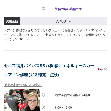
返信の早い店舗です
7,700
実績金額
円
〜
エアコン修理でお困りの方はセルフ大宮SSにお任せください！エアコンクリ
ーニングを承っております。ご相談をお待ちしております！<費用目安>クリ
ーニング7,700円~
セルフ福井バイパスSS / (株)福井エネルギーのカー
-
(-件)
エアコン修理 (ガス補充・点検)
代車OK
カードOK
QR決済OK
福井県福井市開発町24字8-9
9:00 ~ 19:00