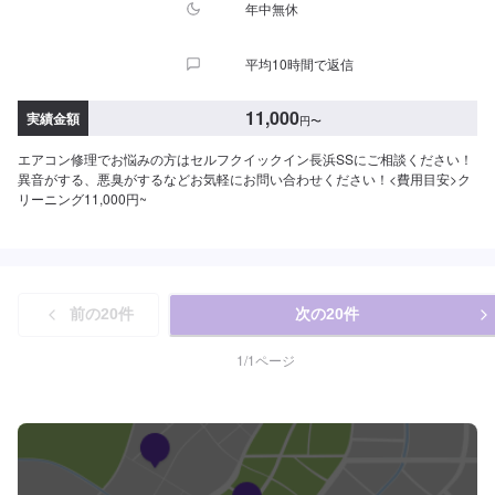
年中無休
平均10時間で返信
11,000
実績金額
円
〜
エアコン修理でお悩みの方はセルフクイックイン長浜SSにご相談ください！
異音がする、悪臭がするなどお気軽にお問い合わせください！<費用目安>ク
リーニング11,000円~
前の
20
件
次の
20
件
1
/
1
ページ