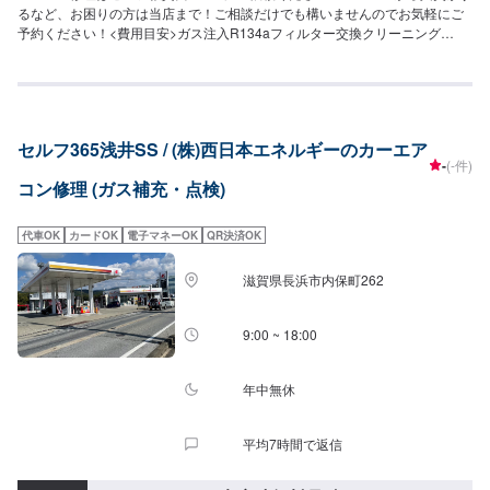
るなど、お困りの方は当店まで！ご相談だけでも構いませんのでお気軽にご
予約ください！<費用目安>ガス注入R134aフィルター交換クリーニング
7,700円~
セルフ365浅井SS / (株)西日本エネルギーのカーエア
-
(-件)
コン修理 (ガス補充・点検)
代車OK
カードOK
電子マネーOK
QR決済OK
滋賀県長浜市内保町262
9:00 ~ 18:00
年中無休
平均7時間で返信