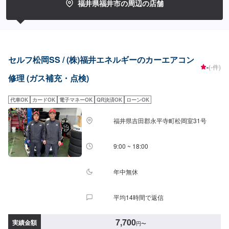
福井県福井市の周辺の店舗
セルフ松岡SS / (株)福井エネルギーのカーエアコン
-
(-件)
修理 (ガス補充・点検)
代車OK
カードOK
電子マネーOK
QR決済OK
ローンOK
福井県吉田郡永平寺町松岡室31号
9:00 ~ 18:00
年中無休
平均14時間で返信
7,700
実績金額
円
〜