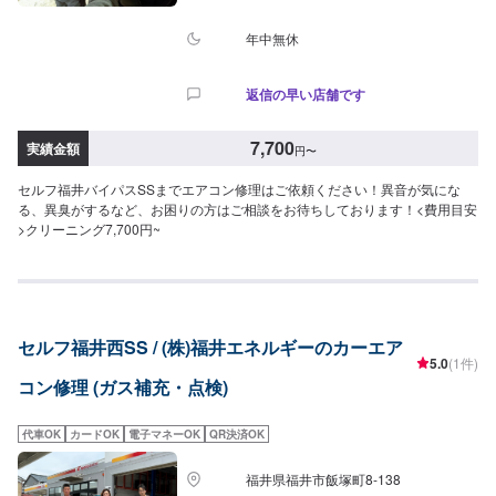
年中無休
返信の早い店舗です
7,700
実績金額
円
〜
セルフ福井バイパスSSまでエアコン修理はご依頼ください！異音が気にな
る、異臭がするなど、お困りの方はご相談をお待ちしております！<費用目安
>クリーニング7,700円~
セルフ福井西SS / (株)福井エネルギーのカーエア
5.0
(1件)
コン修理 (ガス補充・点検)
代車OK
カードOK
電子マネーOK
QR決済OK
福井県福井市飯塚町8-138