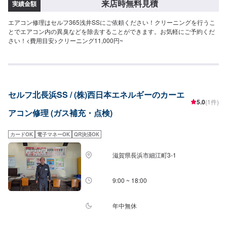
来店時無料見積
実績金額
エアコン修理はセルフ365浅井SSにご依頼ください！クリーニングを行うこ
とでエアコン内の異臭などを除去することができます。お気軽にご予約くだ
さい！<費用目安>クリーニング11,000円~
セルフ北長浜SS / (株)西日本エネルギーのカーエ
5.0
(1件)
アコン修理 (ガス補充・点検)
カードOK
電子マネーOK
QR決済OK
滋賀県長浜市細江町3-1
9:00 ~ 18:00
年中無休