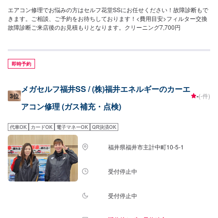
エアコン修理でお悩みの方はセルフ花堂SSにお任せください！故障診断もで
きます。ご相談、ご予約をお待ちしております！<費用目安>フィルター交換
故障診断ご来店後のお見積もりとなります。クリーニング7,700円
即時予約
メガセルフ福井SS / (株)福井エネルギーのカーエ
3位
-
(-件)
アコン修理 (ガス補充・点検)
代車OK
カードOK
電子マネーOK
QR決済OK
福井県福井市主計中町10-5-1
受付停止中
受付停止中