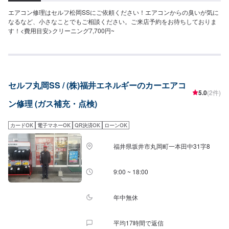
エアコン修理はセルフ松岡SSにご依頼ください！エアコンからの臭いが気に
なるなど、小さなことでもご相談ください。ご来店予約をお待ちしておりま
す！<費用目安>クリーニング7,700円~
セルフ丸岡SS / (株)福井エネルギーのカーエアコ
5.0
(2件)
ン修理 (ガス補充・点検)
カードOK
電子マネーOK
QR決済OK
ローンOK
福井県坂井市丸岡町一本田中31字8
9:00 ~ 18:00
年中無休
平均17時間で返信