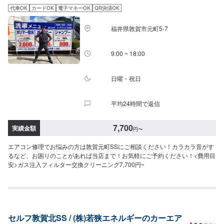
代車OK
カードOK
電子マネーOK
QR決済OK
福井県敦賀市元町5-7
9:00 ~ 18:00
日曜・祝日
平均24時間で返信
7,700
実績金額
円
〜
エアコン修理でお悩みの方は敦賀元町SSにご相談ください！カラカラ音がす
るなど、お困りのことがあれば当店まで！お気軽にご予約ください！<費用目
安>ガス注入フィルター交換クリーニング7,700円~
セルフ敦賀北SS / (株)若狭エネルギーのカーエア