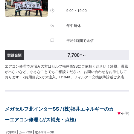
9:00 ~ 19:00
年中無休
平均6時間で返信
7,700
実績金額
円
〜
エアコン修理でお悩みの方はセルフ福井西SSにご依頼ください！冷風、温風
が出ないなど、小さなことでもご相談ください。お問い合わせをお待ちして
おります！<費用目安>ガス注入、R134a、フィルター交換故障診断ご来店後
のお見積もりとなります。クリーニング7,700円~
メガセルフ北インターSS / (株)福井エネルギーのカ
-
(-件)
ーエアコン修理 (ガス補充・点検)
代車OK
カードOK
電子マネーOK