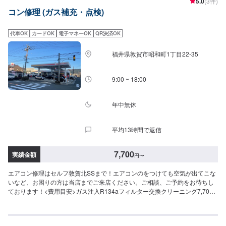
5.0
(3件)
コン修理 (ガス補充・点検)
代車OK
カードOK
電子マネーOK
QR決済OK
福井県敦賀市昭和町1丁目22-35
9:00 ~ 18:00
年中無休
平均13時間で返信
7,700
実績金額
円
〜
エアコン修理はセルフ敦賀北SSまで！エアコンのをつけても空気が出てこな
いなど、お困りの方は当店までご来店ください。ご相談、ご予約をお待ちし
ております！<費用目安>ガス注入R134aフィルター交換クリーニング7,700
円~