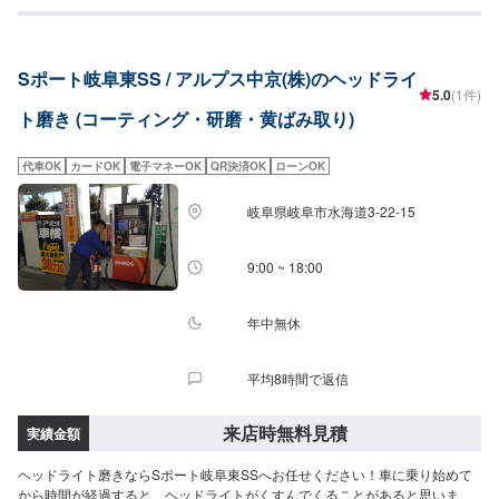
Sポート岐阜東SS / アルプス中京(株)のヘッドライ
5.0
(1件)
ト磨き (コーティング・研磨・黄ばみ取り)
代車OK
カードOK
電子マネーOK
QR決済OK
ローンOK
岐阜県岐阜市水海道3-22-15
9:00 ~ 18:00
年中無休
平均8時間で返信
来店時無料見積
実績金額
ヘッドライト磨きならSポート岐阜東SSへお任せください！車に乗り始めて
から時間が経過すると、ヘッドライトがくすんでくることがあると思いま