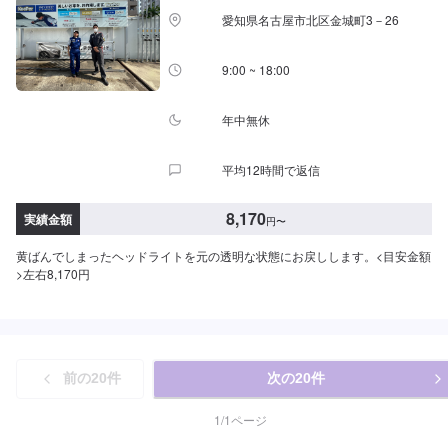
愛知県名古屋市北区金城町3－26
9:00 ~ 18:00
年中無休
平均12時間で返信
8,170
実績金額
円
〜
黄ばんでしまったヘッドライトを元の透明な状態にお戻しします。<目安金額
>左右8,170円
前の
20
件
次の
20
件
1
/
1
ページ