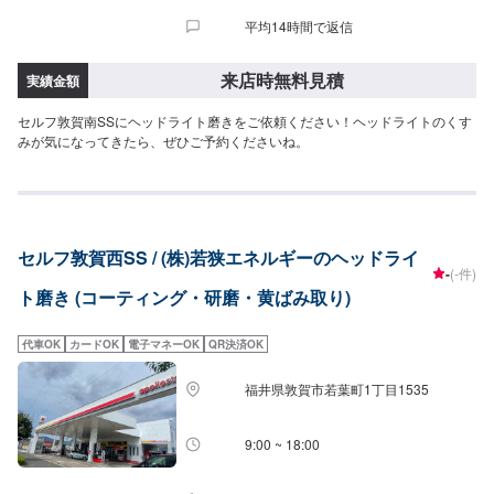
平均14時間で返信
来店時無料見積
実績金額
セルフ敦賀南SSにヘッドライト磨きをご依頼ください！ヘッドライトのくす
みが気になってきたら、ぜひご予約くださいね。
セルフ敦賀西SS / (株)若狭エネルギーのヘッドライ
-
(-件)
ト磨き (コーティング・研磨・黄ばみ取り)
代車OK
カードOK
電子マネーOK
QR決済OK
福井県敦賀市若葉町1丁目1535
9:00 ~ 18:00