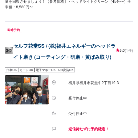
量を回復させましょう！【参考価格】・ヘッドライトクリーン（45分〜）全
車種：8,580円〜
即時予約
セルフ花堂SS / (株)福井エネルギーのヘッドラ
2位
5.0
(1件)
イト磨き (コーティング・研磨・黄ばみ取り)
代車OK
カードOK
電子マネーOK
QR決済OK
福井県福井市花堂中2丁目19-3
受付停止中
受付停止中
返信待たずに予約確定！