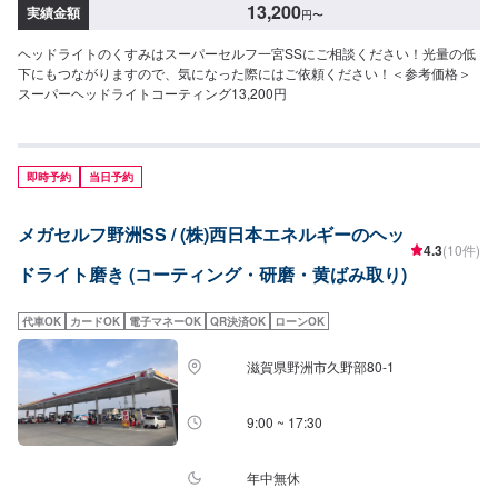
13,200
実績金額
円
〜
ヘッドライトのくすみはスーパーセルフ一宮SSにご相談ください！光量の低
下にもつながりますので、気になった際にはご依頼ください！＜参考価格＞
スーパーヘッドライトコーティング13,200円
即時予約
当日予約
メガセルフ野洲SS / (株)西日本エネルギーのヘッ
4.3
(10件)
ドライト磨き (コーティング・研磨・黄ばみ取り)
代車OK
カードOK
電子マネーOK
QR決済OK
ローンOK
滋賀県野洲市久野部80-1
9:00 ~ 17:30
年中無休