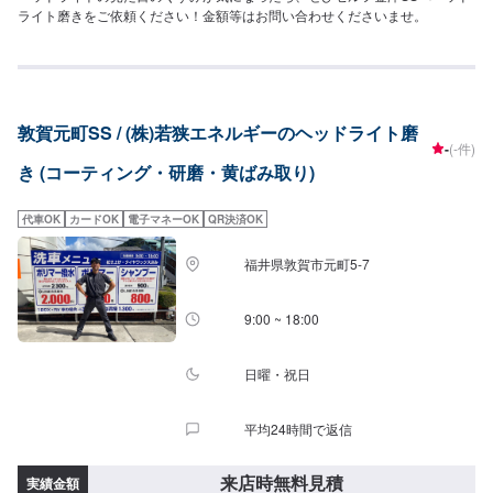
ライト磨きをご依頼ください！金額等はお問い合わせくださいませ。
敦賀元町SS / (株)若狭エネルギーのヘッドライト磨
-
(-件)
き (コーティング・研磨・黄ばみ取り)
代車OK
カードOK
電子マネーOK
QR決済OK
福井県敦賀市元町5-7
9:00 ~ 18:00
日曜・祝日
平均24時間で返信
来店時無料見積
実績金額