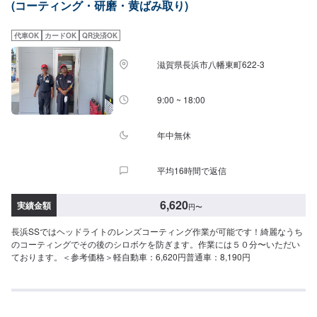
(コーティング・研磨・黄ばみ取り)
代車OK
カードOK
QR決済OK
滋賀県長浜市八幡東町622-3
9:00 ~ 18:00
年中無休
平均16時間で返信
6,620
実績金額
円
〜
長浜SSではヘッドライトのレンズコーティング作業が可能です！綺麗なうち
のコーティングでその後のシロボケを防ぎます。作業には５０分〜いただい
ております。＜参考価格＞軽自動車：6,620円普通車：8,190円