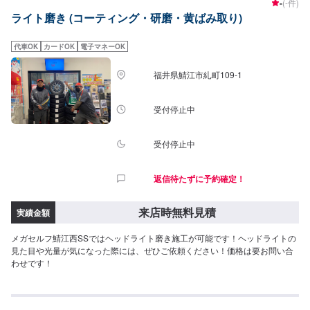
-
(-件)
ライト磨き (コーティング・研磨・黄ばみ取り)
代車OK
カードOK
電子マネーOK
福井県鯖江市糺町109-1
受付停止中
受付停止中
返信待たずに予約確定！
来店時無料見積
実績金額
メガセルフ鯖江西SSではヘッドライト磨き施工が可能です！ヘッドライトの
見た目や光量が気になった際には、ぜひご依頼ください！価格は要お問い合
わせです！