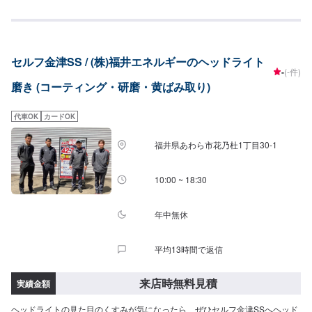
セルフ金津SS / (株)福井エネルギーのヘッドライト
-
(-件)
磨き (コーティング・研磨・黄ばみ取り)
代車OK
カードOK
福井県あわら市花乃杜1丁目30-1
10:00 ~ 18:30
年中無休
平均13時間で返信
来店時無料見積
実績金額
ヘッドライトの見た目のくすみが気になったら、ぜひセルフ金津SSへヘッド