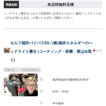
来店時無料見積
実績金額
ヘッドライト磨きならセルフ花堂SSへお任せください！最近ヘッドライトの
くすみが気になるな…と感じたらぜひご相談ください。
セルフ福井バイパスSS / (株)福井エネルギーのヘ
3位
-
(-件)
ッドライト磨き (コーティング・研磨・黄ばみ取
り)
代車OK
カードOK
QR決済OK
福井県福井市開発町24字8-9
9:00 ~ 19:00
年中無休