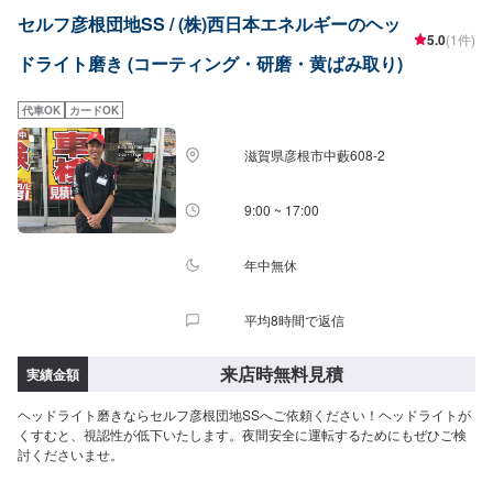
セルフ彦根団地SS / (株)西日本エネルギーのヘッ
5.0
(1件)
ドライト磨き (コーティング・研磨・黄ばみ取り)
代車OK
カードOK
滋賀県彦根市中藪608-2
9:00 ~ 17:00
年中無休
平均8時間で返信
来店時無料見積
実績金額
ヘッドライト磨きならセルフ彦根団地SSへご依頼ください！ヘッドライトが
くすむと、視認性が低下いたします。夜間安全に運転するためにもぜひご検
討くださいませ。