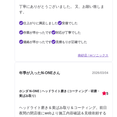
丁寧にありがとうございました。 又、お願い致しま
す。
仕上がりに満足しました
安価でした
作業が早かったです
対応が丁寧でした
連絡が早かったです
見積もりが正確でした
南砂店 / ㈱ソニックス
年季が入ったN-ONEさん
2026/03/04
ホンダ N-ONE | ヘッドライト磨き (コーティング・研磨・
5
黄ばみ取り)
ヘッドライト磨き＆黄ばみ取り＆コーティング。前日
夜間の閉店後にwebより施工内容確認＆見積依頼する