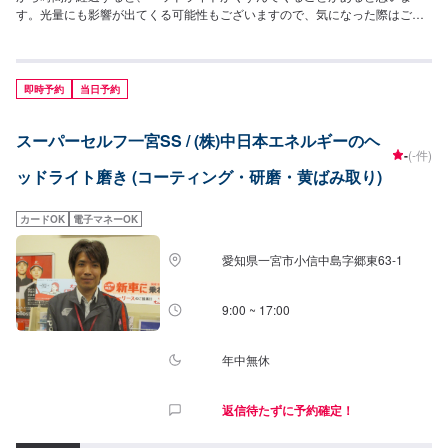
す。光量にも影響が出てくる可能性もございますので、気になった際はご相
談くださいませ！
即時予約
当日予約
スーパーセルフ一宮SS / (株)中日本エネルギーのヘ
-
(-件)
ッドライト磨き (コーティング・研磨・黄ばみ取り)
カードOK
電子マネーOK
愛知県一宮市小信中島字郷東63-1
9:00 ~ 17:00
年中無休
返信待たずに予約確定！