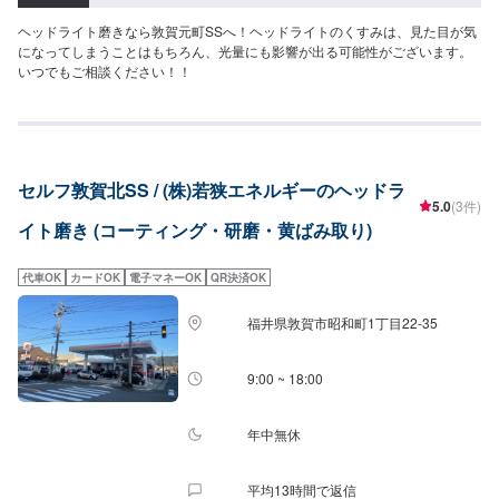
ヘッドライト磨きなら敦賀元町SSへ！ヘッドライトのくすみは、見た目が気
になってしまうことはもちろん、光量にも影響が出る可能性がございます。
いつでもご相談ください！！
セルフ敦賀北SS / (株)若狭エネルギーのヘッドラ
5.0
(3件)
イト磨き (コーティング・研磨・黄ばみ取り)
代車OK
カードOK
電子マネーOK
QR決済OK
福井県敦賀市昭和町1丁目22-35
9:00 ~ 18:00
年中無休
平均13時間で返信