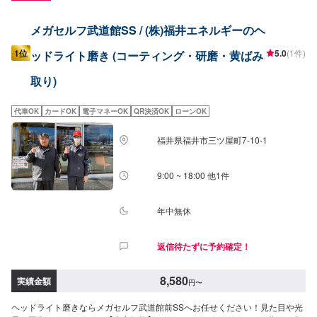
メガセルフ武道館SS / (株)福井エネルギーのヘ
1位
5.0
(1件)
ッドライト磨き (コーティング・研磨・黄ばみ
取り)
代車OK
カードOK
電子マネーOK
QR決済OK
ローンOK
福井県福井市三ツ屋町7-10-1
9:00 ~ 18:00 他1件
年中無休
返信待たずに予約確定！
8,580
実績金額
円
〜
ヘッドライト磨きならメガセルフ武道館前SSへお任せください！見た目や光