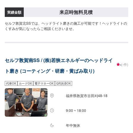
来店時無料見積
実績金額
セルフ敦賀北SSでは、ヘッドライト磨きの施工が可能です！ヘッドライトの
くすみが気になったらご相談くださいませ。
セルフ敦賀南SS / (株)若狭エネルギーのヘッドライ
-
(-件)
ト磨き (コーティング・研磨・黄ばみ取り)
代車OK
カードOK
電子マネーOK
QR決済OK
福井県敦賀市古田刈48-18
9:00 ~ 18:00
年中無休