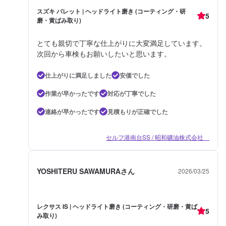
スズキ パレット | ヘッドライト磨き (コーティング・研
5
磨・黄ばみ取り)
とても親切で丁寧な仕上がりに大変満足しています。
次回から車検もお願いしたいと思います。
仕上がりに満足しました
安価でした
作業が早かったです
対応が丁寧でした
連絡が早かったです
見積もりが正確でした
セルフ港南台SS / 昭和礦油株式会社
YOSHITERU SAWAMURAさん
2026/03/25
レクサス IS | ヘッドライト磨き (コーティング・研磨・黄ば
5
み取り)