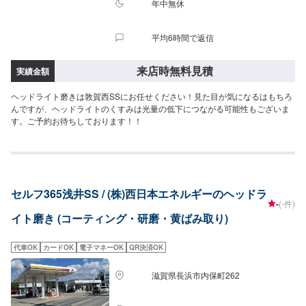
年中無休
平均6時間で返信
来店時無料見積
実績金額
ヘッドライト磨きは敦賀西SSにお任せください！見た目が気になるはもちろ
んですが、ヘッドライトのくすみは光量の低下につながる可能性もございま
す。ご予約お待ちしております！！
セルフ365浅井SS / (株)西日本エネルギーのヘッドラ
-
(-件)
イト磨き (コーティング・研磨・黄ばみ取り)
代車OK
カードOK
電子マネーOK
QR決済OK
滋賀県長浜市内保町262