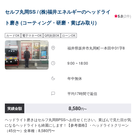
セルフ丸岡SS / (株)福井エネルギーのヘッドライ
5.0
(2件)
ト磨き (コーティング・研磨・黄ばみ取り)
カードOK
電子マネーOK
QR決済OK
ローンOK
福井県坂井市丸岡町一本田中31字8
9:00 ~ 18:00
年中無休
平均17時間で返信
8,580
実績金額
円
〜
ヘッドライト磨きはセルフ丸岡BPSSへお任せください。黄ばんで見た目が気
になるヘッドライトも綺麗にします！【参考価格】・ヘッドライトクリーン
（45分〜）全車種：8,580円〜