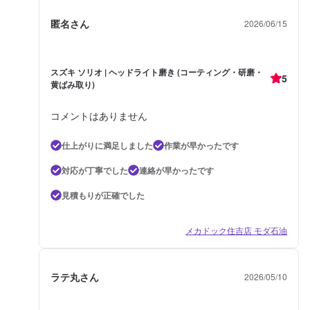
匿名さん
2026/06/15
スズキ ソリオ | ヘッドライト磨き (コーティング・研磨・
5
黄ばみ取り)
コメントはありません
仕上がりに満足しました
作業が早かったです
対応が丁寧でした
連絡が早かったです
見積もりが正確でした
メカドック住吉店 モダ石油
ラテ丸さん
2026/05/10