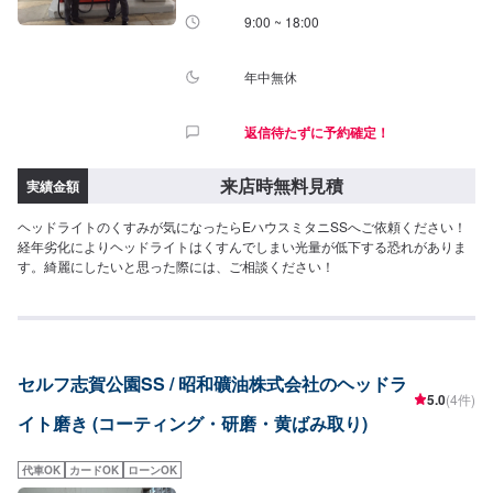
9:00 ~ 18:00
年中無休
返信待たずに予約確定！
来店時無料見積
実績金額
ヘッドライトのくすみが気になったらEハウスミタニSSへご依頼ください！
経年劣化によりヘッドライトはくすんでしまい光量が低下する恐れがありま
す。綺麗にしたいと思った際には、ご相談ください！
セルフ志賀公園SS / 昭和礦油株式会社のヘッドラ
5.0
(4件)
イト磨き (コーティング・研磨・黄ばみ取り)
代車OK
カードOK
ローンOK