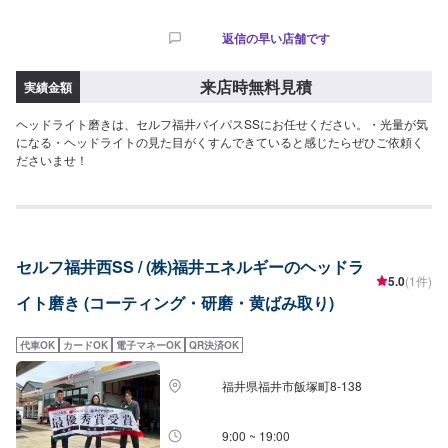
返信の早い店舗です
来店時無料見積
実績金額
ヘッドライト磨きは、セルフ福井バイパスSSにお任せください。・光量が気
になる・ヘッドライトの見た目がくすんできていると感じたらぜひご依頼く
ださいませ！
セルフ福井西SS / (株)福井エネルギーのヘッドラ
5.0
(1件)
イト磨き (コーティング・研磨・黄ばみ取り)
代車OK
カードOK
電子マネーOK
QR決済OK
福井県福井市飯塚町8-138
9:00 ~ 19:00