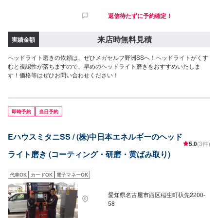
返信待たずに予約確定！
来店時無料見積
実績金額
ヘッドライト磨きの依頼は、ぜひメガセルフ野洲SSへ！ヘッドライトがくす
むと視認性が落ちますので、早めのヘッドライト磨きをおすすめいたしま
す！価格等はぜひお問い合わせください！
即時予約
当日予約
EハウスミタニSS / (株)中日本エネルギーのヘッド
5.0
(3件)
ライト磨き (コーティング・研磨・黄ばみ取り)
代車OK
カードOK
電子マネーOK
愛知県名古屋市西区稲生町杁先2200-
58