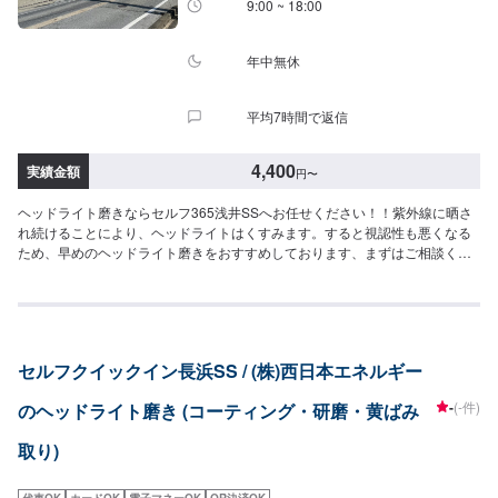
9:00 ~ 18:00
年中無休
平均7時間で返信
4,400
実績金額
円
〜
ヘッドライト磨きならセルフ365浅井SSへお任せください！！紫外線に晒さ
れ続けることにより、ヘッドライトはくすみます。すると視認性も悪くなる
ため、早めのヘッドライト磨きをおすすめしております、まずはご相談くだ
さいませ！
セルフクイックイン長浜SS / (株)西日本エネルギー
-
(-件)
のヘッドライト磨き (コーティング・研磨・黄ばみ
取り)
代車OK
カードOK
電子マネーOK
QR決済OK