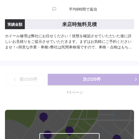
平均6時間で返信
来店時無料見積
実績金額
ホイール修理は弊社にお任せください！状態を確認させていただいた後に詳
しいお見積りをご提示させていただきます。まずはお気軽にご予約ください
ませ！<得意な作業・車種>弊社は民間車検場ですので、車検・点検はもちろ
ん得意としております。また、ナビやオーディオ取り付けなどの作業も得意
としておりますので、ご予約をお待ちしております。カスタム(合法のもの)も
自信を持っております。お問い合わせくださいませ。車種では、国産車、ド
イツ車、アメリカ車の整備・修理を得意としております。また、電気自動車
に関する作業も得意としておりますので、弊社にお任せください。
前の
20
件
次の
20
件
1
/
1
ページ