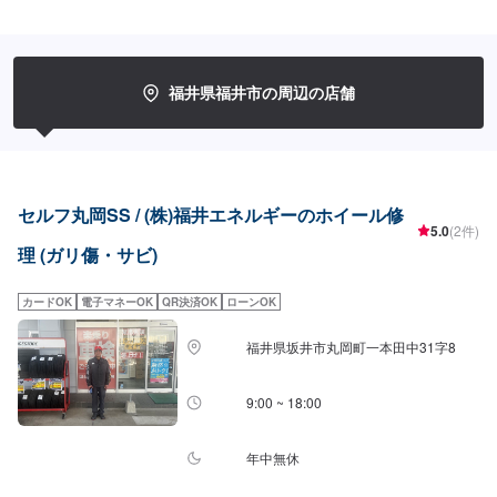
福井県福井市の周辺の店舗
セルフ丸岡SS / (株)福井エネルギーのホイール修
5.0
(2件)
理 (ガリ傷・サビ)
カードOK
電子マネーOK
QR決済OK
ローンOK
福井県坂井市丸岡町一本田中31字8
9:00 ~ 18:00
年中無休