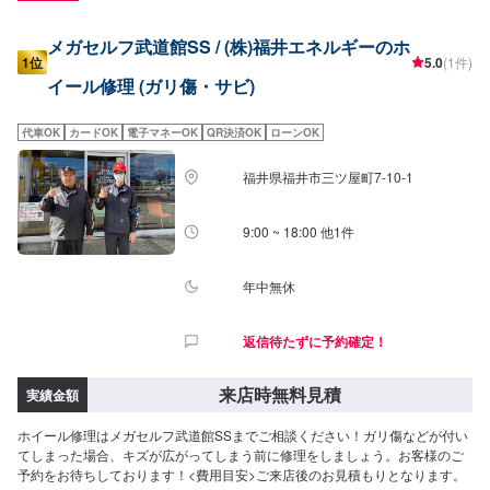
メガセルフ武道館SS / (株)福井エネルギーのホ
1位
5.0
(1件)
イール修理 (ガリ傷・サビ)
代車OK
カードOK
電子マネーOK
QR決済OK
ローンOK
福井県福井市三ツ屋町7-10-1
9:00 ~ 18:00 他1件
年中無休
返信待たずに予約確定！
来店時無料見積
実績金額
ホイール修理はメガセルフ武道館SSまでご相談ください！ガリ傷などが付い
てしまった場合、キズが広がってしまう前に修理をしましょう。お客様のご
予約をお待ちしております！<費用目安>ご来店後のお見積もりとなります。