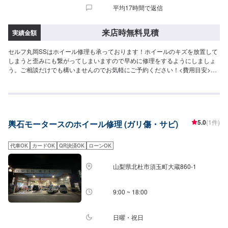
平均17時間で返信
来店時無料見積
実績金額
セルフ丸岡SSはホイール修理も承っております！ホイールのキズを放置して
しまうと歪みにも繋がってしまいますので早めに修理をするようにしましょ
う。ご相談だけでも構いませんのでお気軽にご予約ください！<費用目安>ご
来店後のお見積もりとなります。
5.0
(1件)
輿石モータースのホイール修理 (ガリ傷・サビ)
代車OK
カードOK
QR決済OK
ローンOK
山梨県北杜市須玉町大蔵860-1
9:00 ~ 18:00
日曜・祝日