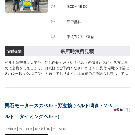
9:30 ~ 19:00
年中無休
平均7時間で返信
来店時無料見積
実績金額
ベルト類交換は大平台店にお任せください！ベルトの鳴きが気になる方は早
めに交換をしましょう。お気軽にご予約くださいませ！<<受付時間>>作業は
9：30〜19：00にて受付を致しております。土日祝のご予約もお待ちしてお
ります！<<待合室>>冷暖房完備の待合室がございます。軽作業の際などにお
待ち頂けます。
輿石モータースのベルト類交換 (ベルト鳴き・Vベ
5.0
(1件)
ルト・タイミングベルト)
代車OK
カードOK
QR決済OK
ローンOK