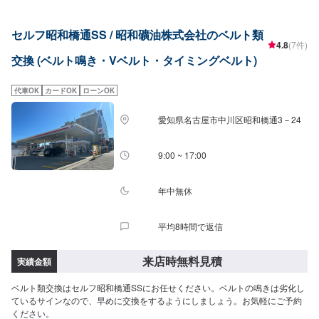
セルフ昭和橋通SS / 昭和礦油株式会社のベルト類
4.8
(7件)
交換 (ベルト鳴き・Vベルト・タイミングベルト)
代車OK
カードOK
ローンOK
愛知県名古屋市中川区昭和橋通3－24
9:00 ~ 17:00
年中無休
平均8時間で返信
来店時無料見積
実績金額
ベルト類交換はセルフ昭和橋通SSにお任せください。ベルトの鳴きは劣化し
ているサインなので、早めに交換をするようにしましょう。お気軽にご予約
ください。