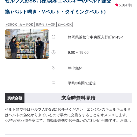
セルフ入野SS / (株)英和エネルギーのベルト類交
5.0
(4件)
換 (ベルト鳴き・Vベルト・タイミングベルト)
代車OK
カードOK
電子マネーOK
ローンOK
静岡県浜松市中央区入野町6143-1
9:00 ~ 19:00
年中無休
平均3時間で返信
来店時無料見積
実績金額
ベルト類交換はセルフ入野SSにお任せください！エンジンのキュルキュル音
はベルトの劣化から来ているので早めに交換をすることをオススメします。
<<待合室>>待合室にて、自動販売機やお手洗いのご利用が可能です。お待ち
の際にご利用くださいませ。<<受付時間>>作業受付時間は9：00〜19：00で
ございます。定休日はございません。