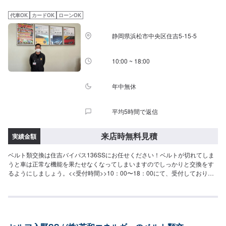
代車OK
カードOK
ローンOK
静岡県浜松市中央区住吉5-15-5
10:00 ~ 18:00
年中無休
平均5時間で返信
来店時無料見積
実績金額
ベルト類交換は住吉バイパス136SSにお任せください！ベルトが切れてしま
うと車は正常な機能を果たせなくなってしまいますのでしっかりと交換をす
るようにしましょう。<<受付時間>>10：00〜18：00にて、受付しておりま
す。定休日はございません。土日祝のご来店もお待ちしております。<<アク
セス>>当店は住吉バイパス沿いにございます。ファミリーマート浜松住吉店
の横、住吉交差点近くでございます。