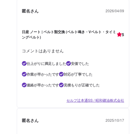
匿名さん
2026/04/09
日産 ノート | ベルト類交換 (ベルト鳴き・Vベルト・タイミ
5
ングベルト)
コメントはありません
仕上がりに満足しました
安価でした
作業が早かったです
対応が丁寧でした
連絡が早かったです
見積もりが正確でした
セルフ辻本通SS / 昭和礦油株式会社
匿名さん
2025/10/17