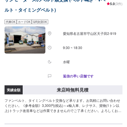
5.0
(3件)
ルト・タイミングベルト)
代車OK
カードOK
QR決済OK
愛知県名古屋市守山区天子田2-919
9:30 ~ 18:30
水曜
返信の早い店舗です
来店時無料見積
実績金額
ファンベルト、タイミングベルト交換など承ります。お気軽にお問い合わせ
ください。《参考金額》3,300円(税込)～※輸入車、レクサス、貨物(1トン以
上)トラック改造車などは作業できませんのでご了承ください。よろしくお願
いします。