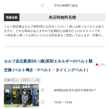
平均19時間で返信
来店時無料見積
実績金額
ベルト類交換はセルフ和田SSにお任せください！車には様々なベルトがあり
ますが、どれも寿命がありますので定期的な点検を行うのがオススメです。
<<待合室>>座ってお待ちいただける待合室をご用意しております。作業の待
ち時間などにご利用くださいませ。
セルフ浜北新原SS / (株)英和エネルギーのベルト類
-
(-件)
交換 (ベルト鳴き・Vベルト・タイミングベルト)
代車OK
カードOK
ローンOK
静岡県浜松市中央区中里町3617
10:00 ~ 19:00