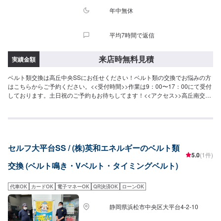
年中無休
平均7時間で返信
来店時無料見積
実績金額
ベルト類交換は高丘中央SSにお任せください！ベルト類の交換でお悩みの方
はこちらからご予約ください。<<受付時間>>作業は9：00〜17：00にて受付
しております。土日祝のご予約もお待ちしてます！<<アクセス>>高丘南交差
点付近にございます。横の「セブンイレブン浜松高丘東2丁目店」が目印で
す。
セルフ大平台SS / (株)英和エネルギーのベルト類
5.0
(1件)
交換 (ベルト鳴き・Vベルト・タイミングベルト)
代車OK
カードOK
電子マネーOK
QR決済OK
ローンOK
静岡県浜松市中央区大平台4-2-10