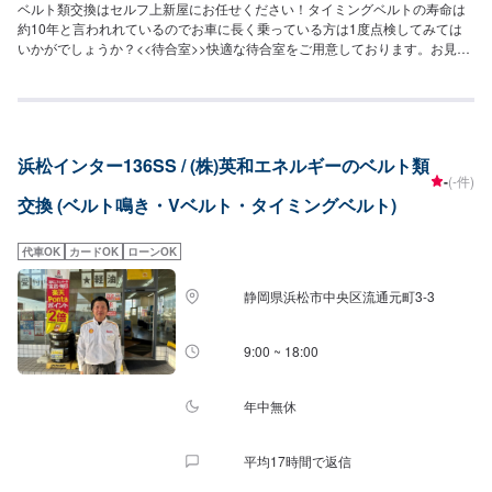
ベルト類交換はセルフ上新屋にお任せください！タイミングベルトの寿命は
約10年と言われれているのでお車に長く乗っている方は1度点検してみては
いかがでしょうか？<<待合室>>快適な待合室をご用意しております。お見積
りの際、作業をお待ちの際にご利用ください。<<アクセス>>船越バイパス沿
いにございます。上新屋南の交差点のすぐ横でございます。
浜松インター136SS / (株)英和エネルギーのベルト類
-
(-件)
交換 (ベルト鳴き・Vベルト・タイミングベルト)
代車OK
カードOK
ローンOK
静岡県浜松市中央区流通元町3-3
9:00 ~ 18:00
年中無休
平均17時間で返信