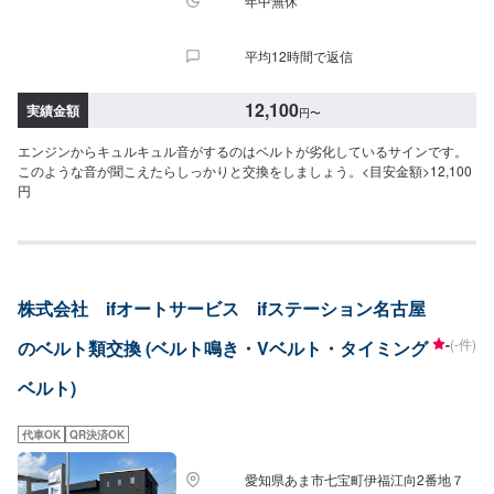
年中無休
平均12時間で返信
12,100
実績金額
円
〜
エンジンからキュルキュル音がするのはベルトが劣化しているサインです。
このような音が聞こえたらしっかりと交換をしましょう。<目安金額>12,100
円
株式会社 ifオートサービス ifステーション名古屋
-
(-件)
のベルト類交換 (ベルト鳴き・Vベルト・タイミング
ベルト)
代車OK
QR決済OK
愛知県あま市七宝町伊福江向2番地７