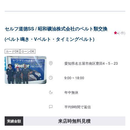
セルフ道徳SS / 昭和礦油株式会社のベルト類交換
-
(-件)
(ベルト鳴き・Vベルト・タイミングベルト)
カードOK
ローンOK
愛知県名古屋市南区豊田4－5－23
9:00 ~ 18:00
年中無休
平均9時間で返信
来店時無料見積
実績金額