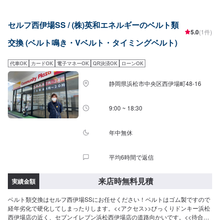
セルフ西伊場SS / (株)英和エネルギーのベルト類
5.0
(1件)
交換 (ベルト鳴き・Vベルト・タイミングベルト)
代車OK
カードOK
電子マネーOK
QR決済OK
ローンOK
静岡県浜松市中央区西伊場町48-16
9:00 ~ 18:30
年中無休
平均6時間で返信
来店時無料見積
実績金額
ベルト類交換はセルフ西伊場SSにお任せください！ベルトはゴム製ですので
経年劣化で硬化してしまったりします。<<アクセス>>びっくりドンキー浜松
西伊場店の近く、セブンイレブン浜松西伊場店の道路向かいです。<<待合室