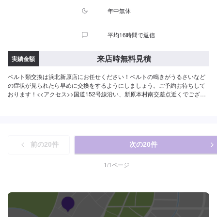
年中無休
平均16時間で返信
来店時無料見積
実績金額
ベルト類交換は浜北新原店にお任せください！ベルトの鳴きがうるさいなど
の症状が見られたら早めに交換をするようにしましょう。ご予約お待ちして
おります！<<アクセス>>国道152号線沿い、新原本村南交差点近くでござい
ます。道路向かいにスズキ自販の浜松浜北店がございます。
前の
20
件
次の
20
件
1
/
1
ページ