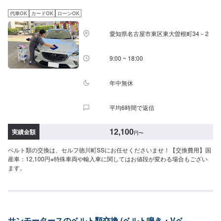
代車OK
カードOK
ローンOK
愛知県名古屋市東区東大曽根町34－2
9:00 ~ 18:00
年中無休
平均6時間で返信
12,100
実績金額
円
〜
ベルト類の交換は、セルフ徳川町SSにお任せくださいませ！【交換費用】国
産車：12,100円※特殊車両や輸入車に関してはお値段が変わる場合もござい
ます。
サンモータースのベルト類交換 (ベルト鳴き・Vベ