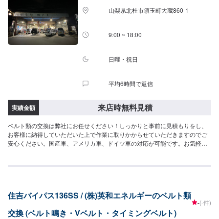
山梨県北杜市須玉町大蔵860-1
9:00 ~ 18:00
日曜・祝日
平均6時間で返信
来店時無料見積
実績金額
ベルト類の交換は弊社にお任せください！しっかりと事前に見積もりをし、
お客様に納得していただいた上で作業に取りかからせていただきますのでご
安心ください。国産車、アメリカ車、ドイツ車の対応が可能です。お気軽に
ご相談ください。<得意な作業・車種>弊社は民間車検場ですので、車検・点
検はもちろん得意としております。また、ナビやオーディオ取り付けなどの
作業も得意としておりますので、ご予約をお待ちしております。カスタム(合
法のもの)も自信を持っております。お問い合わせくださいませ。車種では、
国産車、ドイツ車、アメリカ車の整備・修理を得意としております。また、
住吉バイパス136SS / (株)英和エネルギーのベルト類
電気自動車に関する作業も得意としておりますので、弊社にお任せくださ
-
(-件)
い。
交換 (ベルト鳴き・Vベルト・タイミングベルト)