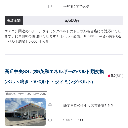
平均8時間で返信
6,600
実績金額
円
〜
エアコン関連のベルト、タイミングベルトのトラブルも当店にて対応いたし
ます。代車無料で修理いたします！【ベルト交換】16,500円〜/台※部品代込
【ベルト調整】6,600円〜/台
高丘中央SS / (株)英和エネルギーのベルト類交換
5.0
(8件)
(ベルト鳴き・Vベルト・タイミングベルト)
代車OK
カードOK
ローンOK
静岡県浜松市中央区高丘東2-9-2
9:00 ~ 17:00