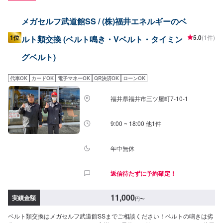
メガセルフ武道館SS / (株)福井エネルギーのベ
1位
5.0
(1件)
ルト類交換 (ベルト鳴き・Vベルト・タイミン
グベルト)
代車OK
カードOK
電子マネーOK
QR決済OK
ローンOK
福井県福井市三ツ屋町7-10-1
9:00 ~ 18:00 他1件
年中無休
返信待たずに予約確定！
11,000
実績金額
円
〜
ベルト類交換はメガセルフ武道館SSまでご相談ください！ベルトの鳴きは劣