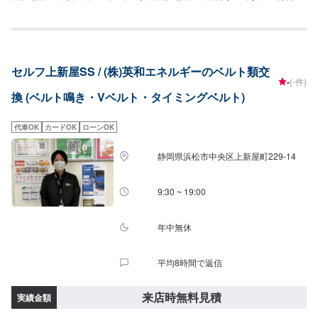
>>広くて快適な待合室をご用意しております！トイレもございます。
セルフ上新屋SS / (株)英和エネルギーのベルト類交
-
(-件)
換 (ベルト鳴き・Vベルト・タイミングベルト)
代車OK
カードOK
ローンOK
静岡県浜松市中央区上新屋町229-14
9:30 ~ 19:00
年中無休
平均8時間で返信
来店時無料見積
実績金額