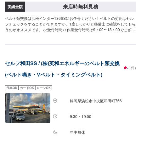
来店時無料見積
実績金額
ベルト類交換は浜松インター136SSにお任せください！ベルトの劣化はセル
フチェックをすることができますが、1度しっかりと整備士に確認をしてもら
うのがオススメです。<<受付時間>>作業受付時間は9：00〜18：00でござい
ます。定休日はございませんので、土日祝の予約も歓迎です。<<アクセス>>
浜松環状線(県道65号線)沿いにございます。浜松インター、流通元町交差点
の近くです。
セルフ和田SS / (株)英和エネルギーのベルト類交換
-
(-件)
(ベルト鳴き・Vベルト・タイミングベルト)
代車OK
カードOK
ローンOK
静岡県浜松市中央区和田町766
9:30 ~ 19:00
年中無休