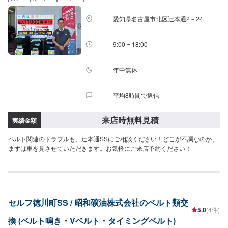
愛知県名古屋市北区辻本通2－24
9:00 ~ 18:00
年中無休
平均8時間で返信
来店時無料見積
実績金額
ベルト関連のトラブルも、辻本通SSにご相談ください！どこが不調なのか、
まずは車を見させていただきます。お気軽にご来店予約ください！
セルフ徳川町SS / 昭和礦油株式会社のベルト類交
5.0
(4件)
換 (ベルト鳴き・Vベルト・タイミングベルト)