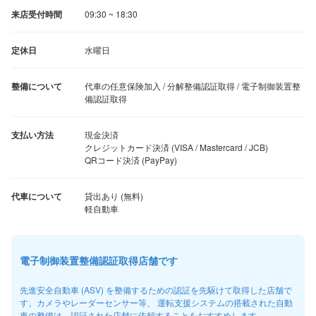
来店受付時間
09:30 ~ 18:30
定休日
水曜日
整備について
代車の任意保険加入 / 分解整備認証取得 / 電子制御装置整
備認証取得
支払い方法
現金決済

クレジットカード決済 (VISA / Mastercard / JCB)

QRコード決済 (PayPay)
代車について
貸出あり (無料)

軽自動車
電子制御装置整備認証取得店舗です
先進安全自動車 (ASV) を整備するための認証を先駆けて取得した店舗で
す。カメラやレーダーセンサー等、 運転支援システムの搭載された自動
車の整備は、認証された店舗に依頼することをおすすめします。