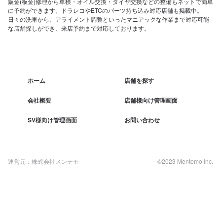
鈑金(板金)修理から車検・オイル交換・タイヤ交換などの整備もネットで簡単
に予約ができます。ドラレコやETCのパーツ持ち込み対応店舗も掲載中。
日々の洗車から、アライメント調整といったマニアックな作業まで対応可能
な店舗探しができ、来店予約まで対応しております。
ホーム
店舗を探す
会社概要
店舗様向け管理画面
SV様向け管理画面
お問い合わせ
運営元：株式会社メンテモ
©2023 Mentemo Inc.