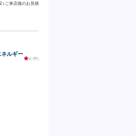
安>ご来店後のお見積
井エネルギー
-
(-件)
)