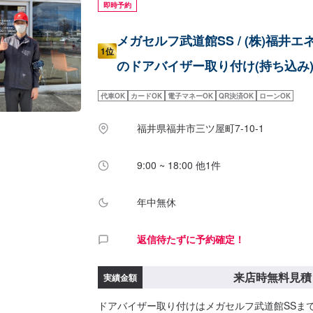
即時予約
メガセルフ武道館SS / (株)福井エ
1位
のドアバイザー取り付け(持ち込み
代車OK
カードOK
電子マネーOK
QR決済OK
ローンOK
福井県福井市三ツ屋町7-10-1
9:00 ~ 18:00 他1件
年中無休
返信待たずに予約確定！
来店時無料見積
実績金額
ドアバイザー取り付けはメガセルフ武道館SSま