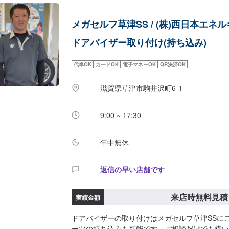
メガセルフ草津SS / (株)西日本エネ
ドアバイザー取り付け(持ち込み)
代車OK
カードOK
電子マネーOK
QR決済OK
滋賀県草津市駒井沢町6-1
9:00 ~ 17:30
年中無休
返信の早い店舗です
来店時無料見積
実績金額
ドアバイザーの取り付けはメガセルフ草津SSに
ーツの持ち込みも可能です。ご相談だけでも構い