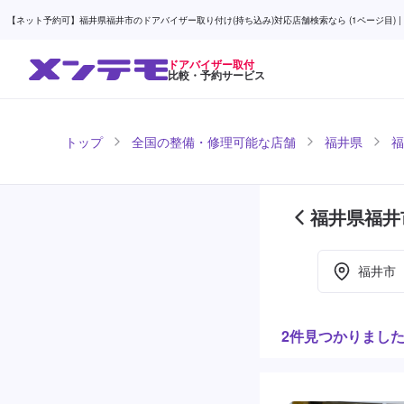
【ネット予約可】福井県福井市のドアバイザー取り付け(持ち込み)対応店舗検索なら (1ページ目) |
ドアバイザー取付
比較・予約サービス
トップ
全国の整備・修理可能な店舗
福井県
福
福井県福井
目)
福井市
2件見つかりまし