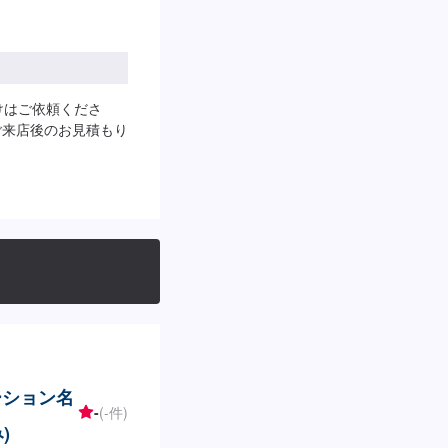
けはご依頼くださ
ご来店後のお見積もり
ーション名
-
(-件)
)