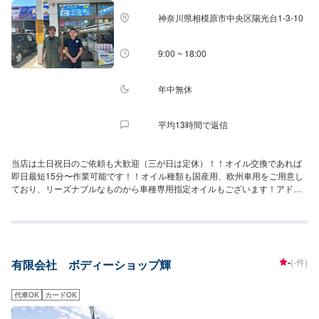
神奈川県相模原市中央区陽光台1-3-10
9:00 ~ 18:00
年中無休
平均13時間で返信
当店は土日祝日のご依頼も大歓迎（三が日は定休）！！オイル交換であれば
即日最短15分〜作業可能です！！オイル種類も国産用、欧州車用をご用意し
ており、リーズナブルなものから車種専用指定オイルもございます！アドブ
ルー補充も営業中受付オッケーです！
-
(-件)
有限会社 ボディーショップ輝
代車OK
カードOK