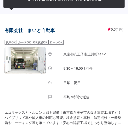
5.0
(1件)
有限会社 まいと自動車
代車OK
カードOK
QR決済OK
ローンOK
東京都八王子市上川町414-1
9:30 ~ 16:00 他1件
日曜・祝日
平均7時間で返信
エコマックスとトルコン太郎も完備！東京都八王子市の鈑金塗装工場です！
ハイブリッド車や輸入車の対応も可能。板金塗装・車検・法定点検・一般整
備やコーティング等も承っています！安心の認証工場でしっかり整備しま
す！お気軽にお問合せください。