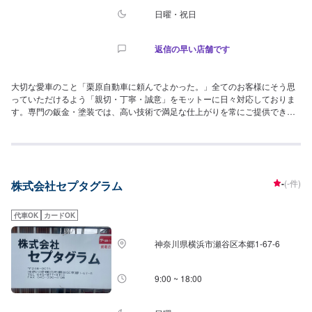
日曜・祝日
返信の早い店舗です
大切な愛車のこと「栗原自動車に頼んでよかった。」全てのお客様にそう思
っていただけるよう「親切・丁寧・誠意」をモットーに日々対応しておりま
す。専門の鈑金・塗装では、高い技術で満足な仕上がりを常にご提供できる
よう研鑽努力し、安心運転のための整備・修理、車をもっと楽しむためのレ
ストアやカスタムなどのサービスもご提供しております。また、万が一の事
故対応の為の保険代理店業務にも力を入れ、お客様のカーライフを幅広く支
えてまいります。
-
(-件)
株式会社セプタグラム
代車OK
カードOK
神奈川県横浜市瀬谷区本郷1-67-6
9:00 ~ 18:00