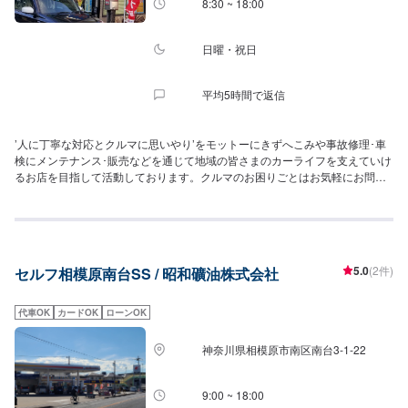
8:30 ~ 18:00
日曜・祝日
平均5時間で返信
’人に丁寧な対応とクルマに思いやり’をモットーにきずへこみや事故修理･車
検にメンテナンス･販売などを通じて地域の皆さまのカーライフを支えていけ
るお店を目指して活動しております。クルマのお困りごとはお気軽にお問い
合わせください。皆様の愛車のかかりつけ医として地域に貢献していきま
す！
5.0
(2件)
セルフ相模原南台SS / 昭和礦油株式会社
代車OK
カードOK
ローンOK
神奈川県相模原市南区南台3-1-22
9:00 ~ 18:00