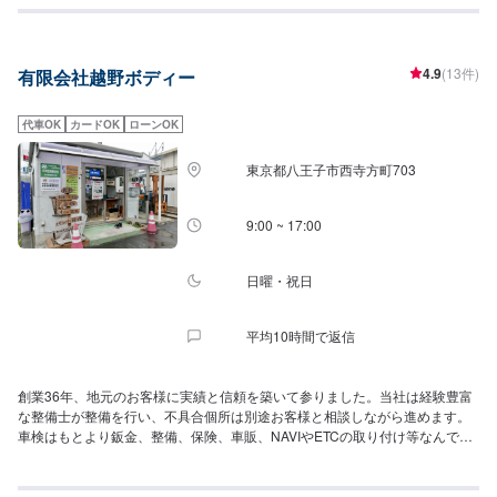
良い職人」であるための挑戦をこれからも続けます。車両の購入、車検や修
理、カスタムを含む鈑金塗装の他、レース参戦のサポートまで幅ひろくお応
えできるのは20年のノウハウがあるから。それでも私たちが常に心がけるの
4.9
(13件)
有限会社越野ボディー
は「お客様のわがままに最大限の対応ができているか」「お客様に喜んでも
らうためのサービス提供ができたか」「それを叶えるためのスタッフの体制
が整えられていたか」生活の手段でもあり、楽しみの一部でもある車。お客
代車OK
カードOK
ローンOK
様が思い描いた夢を並走できるパートナーでありたいと考えています。カス
タムファクトリーだけでなく、車が大好きな仲間たちが集まり、楽しめるス
東京都八王子市西寺方町703
ペースをを目指しています。
9:00 ~ 17:00
日曜・祝日
平均10時間で返信
創業36年、地元のお客様に実績と信頼を築いて参りました。当社は経験豊富
な整備士が整備を行い、不具合個所は別途お客様と相談しながら進めます。
車検はもとより鈑金、整備、保険、車販、NAVIやETCの取り付け等なんでも
ご相談ください。環境に配慮したリサイクルパーツで経済的な修理も対応！
お車を安心して安く修理したい方にはリサイクル部品がお勧めです。お客様
に満足していただけますようスタッフ一同心よりのご来店お待ちいたしてお