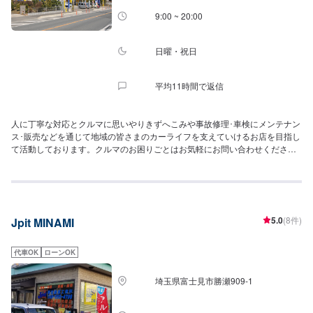
9:00 ~ 20:00
日曜・祝日
平均11時間で返信
人に丁寧な対応とクルマに思いやりきずへこみや事故修理･車検にメンテナン
ス･販売などを通じて地域の皆さまのカーライフを支えていけるお店を目指し
て活動しております。クルマのお困りごとはお気軽にお問い合わせくださ
い。オイルまみれの床や暗く汚れたイメージのある町のクルマ屋さんです
が、私たちは大切なお客さまのクルマを丁寧に扱うための努力と工夫、それ
は清掃から始まり整理整頓を徹底することで品質の維持に努めております。
いきなりのご来店には不安はつきもの。私たちは対応力も品質と考えており
ますので、まずは電話やメールでの問い合わせからでもご相談いただければ
5.0
(8件)
Jpit MINAMI
と思います。地域1番店を目指して！気軽に相談できる、来店できるお店であ
りたい。これからもカーディレクターメフをよろしくお願いいたします。
代車OK
ローンOK
埼玉県富士見市勝瀬909‐1