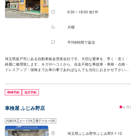
9:30 ~ 18:00 他1件
月曜
平均6時間で返信
埼玉県坂戸市にある自動車板金塗装会社です。大切な愛車を、早く・安く・
綺麗に修理致します。キズやヘコミから、自走不能な事故車・車検・点検・
ドレスアップ・保険までお車の事であればなんでも当社におまかせ下さい。
また、エコカー・ハイブリットの対応店にも指定されています。当社は、国
の認可を受けた認証工場です。【事業内容】自動車鈑金塗装修理・ドレスア
ップ・カスタムペイント・車検整備・新・中古車販売部品及びカー用品販
売・取付・損保代理店〔東京海上日動・あいおいニッセイ同和・JA共済〕
即時予約
当日予約
【保険会社指定工場】東京海上日動保険・SBI損害保険.アクサ損害保険・三
井ダイレクト損害保険・朝日火災・日新火災【その他】無料代車〔予約
-
(-件)
車検屋 ふじみ野店
制〕・レッカーあり
代車OK
カードOK
電子マネーOK
埼玉県ふじみ野市ふじみ野2-1-12