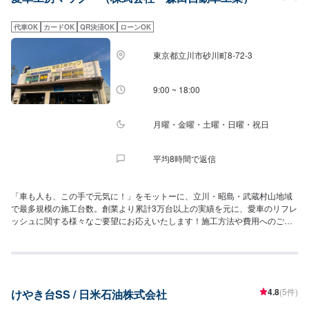
ください。車のことは、難しくてわからない。そんなお客様に安心してお車
に乗って頂くこと。わからないことがあったら、気軽に聞ける、そして万が
代車OK
カードOK
QR決済OK
ローンOK
一のトラブルのときにはすぐに対応してくれる。いつ行っても暖かい笑顔で
迎えてくれるお店。そんなお店が近所にあったらいいな。わたしどもが目指
東京都立川市砂川町8-72-3
すのはそのようなお店です。地域に根付いた町のくるまやさんとして、ひと
りでも多くの方のお役に立てるよう大切な仲間と共に日々精進してまいりま
す。ぜひ私どもにお任せください。
9:00 ~ 18:00
月曜・金曜・土曜・日曜・祝日
平均8時間で返信
「車も人も、この手で元気に！」をモットーに、立川・昭島・武蔵村山地域
で最多規模の施工台数。創業より累計3万台以上の実績を元に、愛車のリフレ
ッシュに関する様々なご要望にお応えいたします！施工方法や費用へのご質
問、保険対応の流れなどをわかりやすい言葉で丁寧なご案内を心掛けており
ます。取扱いは、国内・海外の各メーカーOK！車検・点検整備・鈑金塗装・
ボディーコーティング・ルームクリーニング施工など、「愛車の元気」に関
することは、なんでもご相談ください。
4.8
(5件)
けやき台SS / 日米石油株式会社