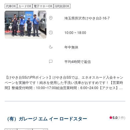
代車OK
カードOK
電子マネーOK
QR決済OK
埼玉県所沢市けやき台2-16-7
10:00 ~ 18:00
年中無休
平均4時間で返信
【けやき台SSのPRポイント】けやき台SSでは、エネオスカード入会キャン
ペーンを実施中です！純水を使用した手洗い洗車がおすすめです！【営業時
間】整備受付時間：10:00~17:00給油営業時間：6:00~24:00【アクセス】当
店は国道463号線沿いにございます。近くに「ドン・キホーテ所沢宮本町
店」様がございます。
5.0
(1件)
（有）ガレージ エム イー ロードスター