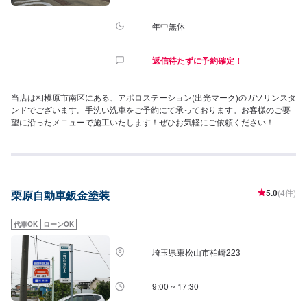
年中無休
返信待たずに予約確定！
当店は相模原市南区にある、アポロステーション(出光マーク)のガソリンスタ
ンドでございます。手洗い洗車をご予約にて承っております。お客様のご要
望に沿ったメニューで施工いたします！ぜひお気軽にご依頼ください！
5.0
(4件)
栗原自動車鈑金塗装
代車OK
ローンOK
埼玉県東松山市柏崎223
9:00 ~ 17:30