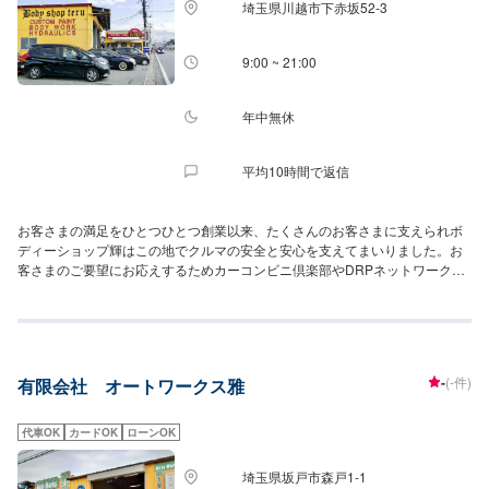
埼玉県川越市下赤坂52‐3
9:00 ~ 21:00
年中無休
平均10時間で返信
お客さまの満足をひとつひとつ創業以来、たくさんのお客さまに支えられボ
ディーショップ輝はこの地でクルマの安全と安心を支えてまいりました。お
客さまのご要望にお応えするためカーコンビニ倶楽部やDRPネットワークに
加入し、設備を整ております。ローライダー全盛期に数々の賞を受賞した技
術は時を超えても色褪せない。国産車・外車・旧車、等車種を問わずに、一
般事故車～軽板金、レストア、カスタムペイントにいたるまで、キャリアを
積んだプロ集団があなたの愛車をフルサポートさせていただきます。車検・
整備・板金塗装・販売、車のことならボディーショップ輝へお問い合わせく
-
(-件)
有限会社 オートワークス雅
ださい。
代車OK
カードOK
ローンOK
埼玉県坂戸市森戸1-1