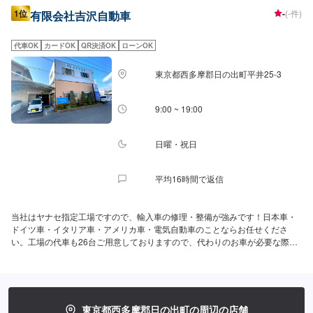
1位
-
(-件)
有限会社吉沢自動車
代車OK
カードOK
QR決済OK
ローンOK
東京都西多摩郡日の出町平井25-3
9:00 ~ 19:00
日曜・祝日
平均16時間で返信
当社はヤナセ指定工場ですので、輸入車の修理・整備が強みです！日本車・
ドイツ車・イタリア車・アメリカ車・電気自動車のことならお任せくださ
い。工場の代車も26台ご用意しておりますので、代わりのお車が必要な際も
安心です。弊社は鈑金塗装を得意としております。小さな傷から大きな事故
修理まで、お気軽にご相談くださいませ。二級整備士・三級整備士も多数在
籍しております！
東京都西多摩郡日の出町の周辺の店舗