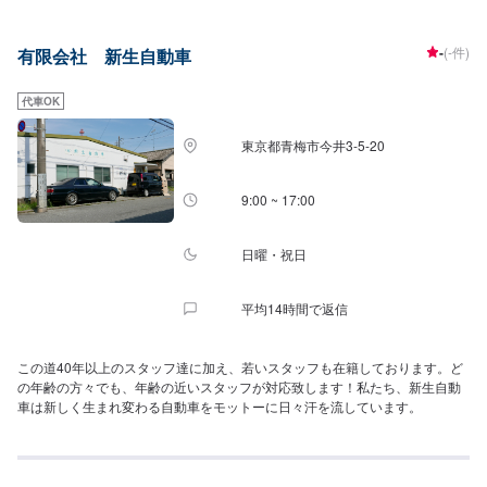
ります。親切・丁寧をモットーに「車のことはちょっと…」という女性の方
にも安心してご相談頂ける工場を目指し、お客様のニーズに最もあった修理
-
(-件)
有限会社 新生自動車
方法をご提案します。<対応作業>○アルミボディーやアルミホィールなどの
アルミ修理○スチールパーツ製作○グラスファイバー修理・加工○オープンカ
ー製作○ヘッドライト、ラジエターグリル、ラジエター、エアクリーナー、ク
代車OK
ーラーコンデンサの修復など○重度の損害パーツ修復も可能○アメ車、欧州車
などの希少パーツ修復も可能！何でも、お気軽にご相談下さい。お客様に満
東京都青梅市今井3-5-20
足していただけますようスタッフ一同心よりのご来店お待ちいたしておりま
す。
9:00 ~ 17:00
日曜・祝日
平均14時間で返信
この道40年以上のスタッフ達に加え、若いスタッフも在籍しております。ど
の年齢の方々でも、年齢の近いスタッフが対応致します！私たち、新生自動
車は新しく生まれ変わる自動車をモットーに日々汗を流しています。