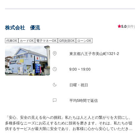
5.0
(8件)
株式会社 優流
代車OK
カードOK
電子マネーOK
QR決済OK
ローンOK
東京都八王子市美山町1321-2
9:00 ~ 19:00
日曜・祝日
平均5時間で返信
「安心、安全の見える化への挑戦」私たちは人と人との繋がりを大切にし、
多種多様なニーズにお応えするために技術を磨きます。それは、私たちが提
供するサービスが最大限に安全であり、お客様に心から安心していただき、
カーライフを楽しんでいただくための挑戦でもあります。どんなに車が進化
してもそれを扱うのは人、メンテナンスを行うのは技術者。私たちは「腕の