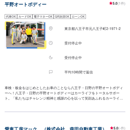
5.0
(1件)
平野オートボディー
代車OK
カードOK
電子マネーOK
QR決済OK
ローンOK
東京都八王子市元八王子町2-1971-2
受付停止中
受付停止中
平均10時間で返信
車検・板金をはじめとしたお車のことなら八王子・日野の平野オートボディ
ーへ！八王子・日野の平野オートボディーはカーライフをトータルサポー
ト。「私たちはチャレンジ精神と感謝の心を以って笑顔あふれるカーライフ
のお手伝いに努めます」私たちは、車を通してお客様に笑顔をお届けしま
す。時代の変化に対応し車のプロとして常にお客様にベストなご提案をしま
す。この経営理念は事業目的であり、社会的意義であり、存在意義です。私
たちが仕事をする上で常に大切にする考え方です。自社工場にて専門スタッ
フが修理を行いますから、中間マージンなど一切かからずお安く修理できま
5.0
(-件)
愛車工房マック （株式会社 森田自動車工業）
す。小さいキズから、大きな損傷まで、もちろん自動車保険の修理もお任せ