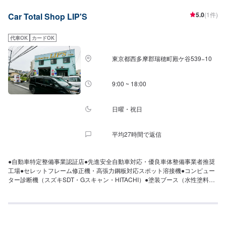
5.0
(1件)
Car Total Shop LIP'S
代車OK
カードOK
東京都西多摩郡瑞穂町殿ケ谷539−10
9:00 ~ 18:00
日曜・祝日
平均27時間で返信
●自動車特定整備事業認証店●先進安全自動車対応・優良車体整備事業者推奨
工場●セレットフレーム修正機・高張力鋼板対応スポット溶接機●コンピュー
ター診断機（スズキSDT・Gスキャン・HITACHI）●塗装ブース（水性塗料備
え）