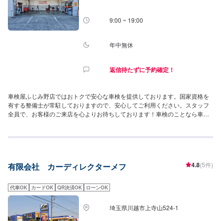
9:00 ~ 19:00
年中無休
返信待たずに予約確定！
車検屋ふじみ野店ではおトクで安心な車検を提供しております。国家資格を
有する整備士が常駐しておりますので、安心してご利用ください。スタッフ
全員で、お客様のご来店を心よりお待ちしております！車検のことなら車検
屋ふじみ野店に！
4.8
(5件)
有限会社 カーディレクターメフ
代車OK
カードOK
QR決済OK
ローンOK
埼玉県川越市上寺山524-1