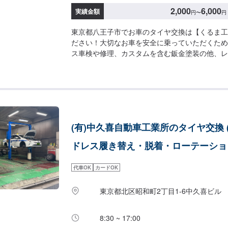
2,000
6,000
実績金額
円
〜
円
東京都八王子市でお車のタイヤ交換は【くるま工
ださい！大切なお車を安全に乗っていただくため
ス車検や修理、カスタムを含む鈑金塗装の他、レ
まで幅ひろくお応えできるのは20年のノウハウ
段でもあり、楽しみの一部でもある車。お客様が
できるパートナーでありたいと考えています。ド
なんだかおかしい気がする…交換はいつすべき？
軽にご相談ください！【作業実績】日産セレナ2,
2,000円トヨタアルファード2,000円トヨタカ
(有)中久喜自動車工業所のタイヤ交換 
3,000円三菱デリカd52,000円【お客様のニー
お客様の夢を共に考えます。】お任せいただいた
ドレス履き替え・脱着・ローテーショ
制の行き届いたスタッフと最新の環境で、ご相談
業、納車に至るまでを一人の職人が担当していま
代車OK
カードOK
の信頼を築くためでもあり、納車までの期間を短
ます。専門性の高さやスキルの高いサービスをお
東京都北区昭和町2丁目1-6中久喜ビル
来るよ！」と言っていただくプロセスが優流のト
す。【1】オファーにてお問い合わせ【2】ご来
【3】お見積りにご納得いただければ作業開始【
8:30 ~ 17:00
タイヤの持ち込みも対応しております。持ち込み