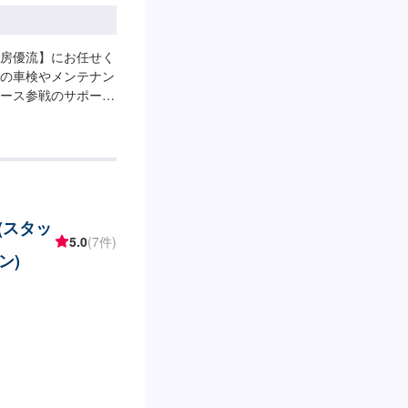
房優流】にお任せく
の車検やメンテナン
ース参戦のサポート
があるから。生活の手
思い描いた夢を並走
ライブ中の不具合や
などのお悩みもお気
000円日産ルークス
ローラフィールダー
(スタッ
ズをお聞きしながら、
5.0
(7件)
大切な車は、教育体
ン)
窓口から実際の作
す。それはお客様と
縮するためでもあり
客様に提供し「また
ータルサービスで
店・入庫・お見積り
4】仕上がり次第納車
の際には、車種情報