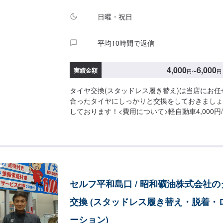
とパーツの詳細（型番やメーカーなど）をお送り
日曜・祝日
ムーズにお見積をお出しできます。-------------------------
-----------------参考金額(着脱4本)ホンダN-BO
2,200円トヨタアルファード2,200円トヨタランド
平均10時間で返信
メルセデスC1802,200円※金額は変動する可能性があり
--------------------------------------------
4,000
6,000
意しています。お車の作業中は代車をご利用くだ
実績金額
円
〜
円
代はお客様にご負担いただいております。【定休
タイヤ交換(スタッドレス履き替え)は当店にお
日：日曜・祝日営業時間：9:00~19:00
合ったタイヤにしっかりと交換をしておきましょ
しております！<費用について>軽自動車4,000円/4
本SUV6,000円/4本
セルフ平和島口 / 昭和礦油株式会社
交換 (スタッドレス履き替え・脱着・
ーション)