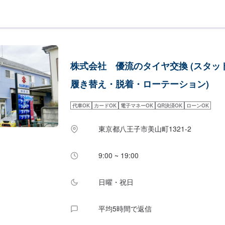
車に関するあらゆるトラブルや故障、車検、鈑金
社で対応します。自動車に関する全ての事お気軽
かな技術を持った整備士がお客様の大切なお車の
ます。【当社の特徴】✔️修理費用が安いリサイ
OK✔️迅速かつ丁寧に修理！自動車整備リフトを
設備を多数取り揃えております✔️熟練の技術者
株式会社 優流のタイヤ交換 (スタッ
をお引き受けいたします【納期について】通常:
により前後することがあります。【お見積もり・
履き替え・脱着・ローテーション)
ル部品を使った修理や、無料代車手配などお客様
見積もりを実現します。※代車の燃料代はお客様
代車OK
カードOK
電子マネーOK
QR決済OK
ローンOK
おります。※内容などにより貸し出し出来かねる
【定休日・営業時間】定休日：日曜日、祝日営業
東京都八王子市美山町1321-2
9:00~18:00【ご注意】入庫の際はお気をつけ
スペースは事務所前の空いているスペースに駐車
はスタッフへ「メンテモで予約しました」とお伝
9:00 ~ 19:00
いたします。
日曜・祝日
平均5時間で返信