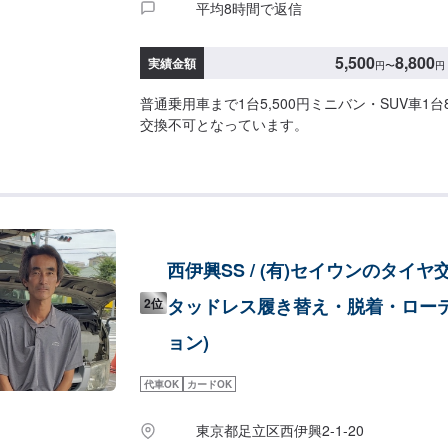
平均8時間で返信
5,500
8,800
実績金額
円
〜
円
普通乗用車まで1台5,500円ミニバン・SUV車1台
交換不可となっています。
西伊興SS / (有)セイウンのタイヤ交
タッドレス履き替え・脱着・ロー
2位
ョン)
代車OK
カードOK
東京都足立区西伊興2-1-20