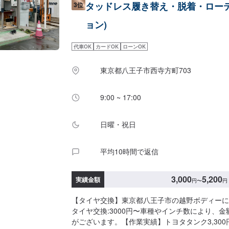
タッドレス履き替え・脱着・ロー
3位
ョン)
代車OK
カードOK
ローンOK
東京都八王子市西寺方町703
9:00 ~ 17:00
日曜・祝日
平均10時間で返信
3,000
5,200
実績金額
円
〜
円
【タイヤ交換】東京都八王子市の越野ボディーに
タイヤ交換:3000円〜車種やインチ数により、
がございます。【作業実績】トヨタタンク3,30