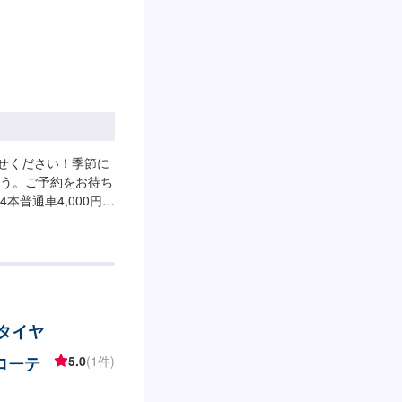
いただきますと、ス
-----------------
X2,200円トヨタアクア
クルーザー2,200円
ます。----------
-----【代車について】代車をご用
さい。※代車の燃料
日・営業時間】定休
任せください！季節に
う。ご予約をお待ち
本普通車4,000円/4
のタイヤ
ローテ
5.0
(1件)