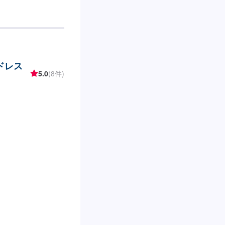
塗装全ての分野で自
にご相談下さい。確
メンテナンスを行い
クル部品の使用も
はじめ、さまざまな
がお客様の大切なお車
ドレス
即日※車種や状態など
5.0
(8件)
代車無料】リサイク
のニーズに応えるお
にご負担いただいて
場合もございます。
時間：
てお越しください。駐車
してください。受付
えください。ご案内