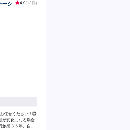
テーシ
4.9
(13件)
お任せください！🛞
金額が変化になる場合
0円創業３５年、自動