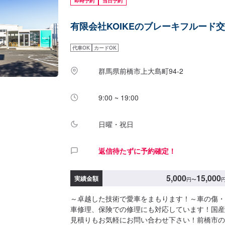
即時予約
当日予約
な事でもお任せ下さい！-----------------------------------
【1】オファーにてお問い合わせ【2】お見積り
有限会社KOIKEのブレーキフルード
得いただければ作業開始【4】仕上がり次第納車----
納期は通常即日で納車となります。納期は前後す
す。予め、ご了承ください。-----代車について--
代車OK
カードOK
意しています。お車の作業中は代車をご利用くだ
代はお客様にご負担いただいております。-----
群馬県前橋市上大島町94-2
方法-----倉賀野バイパスを高崎方面に進み、宮
島野町方面）に曲がり直進すると約500メート
9:00 ~ 19:00
当店があります。入庫の際はお気をつけてお越し
ースは事務所前の空いているスペースに駐車して
タッフへ「メンテモで予約しました」とお伝えく
日曜・祝日
します。【定休日・営業時間】定休日：日曜日、
業時間：8:30~18:00
返信待たずに予約確定！
5,000
15,000
実績金額
円
〜
～卓越した技術で愛車をまもります！～車の傷・
車修理、保険での修理にも対応しています！国産
見積りもお気軽にお問い合わせ下さい！前橋市の