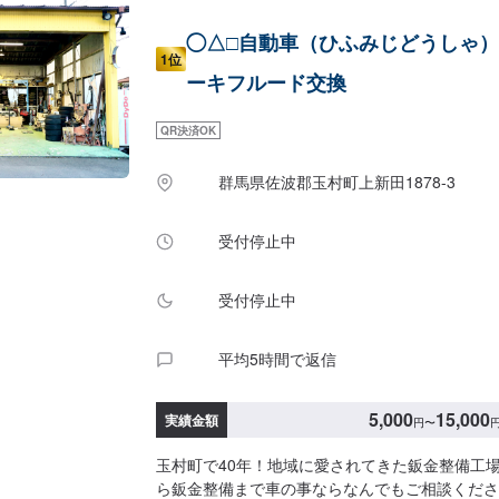
◯△□自動車（ひふみじどうしゃ
1位
ーキフルード交換
QR決済OK
群馬県佐波郡玉村町上新田1878-3
受付停止中
受付停止中
平均5時間で返信
5,000
15,000
実績金額
円
〜
玉村町で40年！地域に愛されてきた鈑金整備工
ら鈑金整備まで車の事ならなんでもご相談くださ