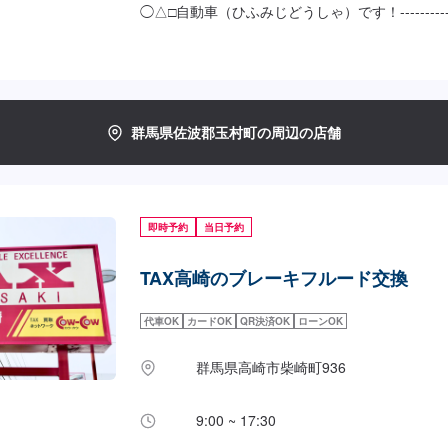
◯△□自動車（ひふみじどうしゃ）です！-------------------
---------------【1】オファーにてお問い合わ
積りにご納得いただければ作業開始【4】仕上が
ついて◯通常半日程度で納車いたします。車種や
後する場合がございます。予め、ご了承ください
間】定休日：日曜日、祝日営業時間：9:00~18:0
群馬県佐波郡玉村町の周辺の店舗
即時予約
当日予約
TAX高崎のブレーキフルード交換
代車OK
カードOK
QR決済OK
ローンOK
群馬県高崎市柴崎町936
9:00 ~ 17:30