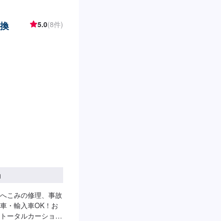
---------------
【3】お見積りにご納
交換
5.0
(8件)
-納期について-----
る場合がございま
---無料の代車をご用
さい。※代車の燃料
ご来店時の注意、受付
原町交差点を北（高崎/
ルで左手の交差点角に
ください。駐車スペ
ください。受付はス
ださい。ご案内いた
祝日、第二土曜日営
円
へこみの修理、事故
車・輸入車OK！お
トータルカーショッ