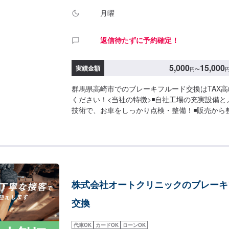
月曜
返信待たずに予約確定！
5,000
15,000
実績金額
円
〜
群馬県高崎市でのブレーキフルード交換はTAX
ください！<当社の特徴>◾自社工場の充実設備
技術で、お車をしっかり点検・整備！◾販売から
でもご相談下さい！◾24時間対応の無料コール
ルマのトラブルにいつでも対応いたします！<お
望の時間に応じてプランをご提案！>★安く済ま
まり取れない…★車が動かなくなってしまった…
軽にどうぞ！【1】オファーにてお問い合わせ【
見積りにご納得いただければ作業開始【4】仕上がり
株式会社オートクリニックのブレーキ
期について-----納期は通常1時間程度で納車とな
は前後する場合がございます。予めご了承ください。
交換
て-----無料の代車をご用意しています。お車の
ください。※代車の燃料代はお客様にご負担いただい
代車OK
カードOK
ローンOK
-ご来店時の注意、受付方法-----入庫の際はお