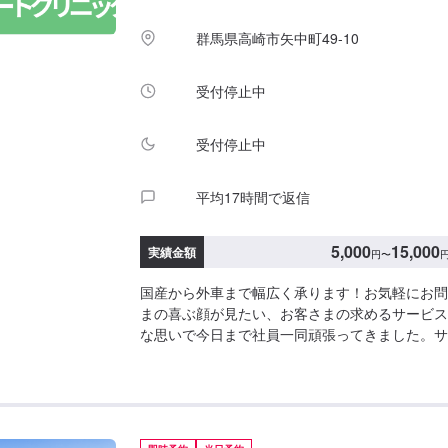
い。駐車スペースは事務所前の空いているスペー
群馬県高崎市矢中町49-10
い。受付はスタッフへ「メンテモで予約しました
い。ご案内いたします。【定休日・営業時間】定
間：9:00~19:00※日曜日のみ9:00~18:00
受付停止中
受付停止中
平均17時間で返信
5,000
15,000
実績金額
円
〜
国産から外車まで幅広く承ります！お気軽にお問
まの喜ぶ顔が見たい、お客さまの求めるサービス
な思いで今日まで社員一同頑張ってきました。サ
しているのは会社を構成している社員ひとりひと
ただくためにはその社員の資質や人間力が最も重
ます。これからも社員一同、日々感謝の気持ちを
第一を考えた必要とされるサービスを提供できる
長を続ける会社でありたいと願っております。お