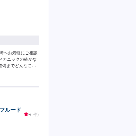
円
高崎へお気軽にご相談
とメカニックの確かな
整備までどんなこと
センターを完備。おク
客様のご予算やご希
せたい…★時間があ
などのご相談もお気
2】お見積り【3】お
次第納車-----納
フルード
ります。(要相談)納期
-
(-件)
-----代車につい
作業中は代車をご利用
ております。----
気をつけてお越しくださ