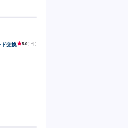
ている職人のみならず自
ーター計測診断シス
骨格(フレーム)修
00の両方を所有してお
新設備を揃え完成度
輸入車修理もお任せ
も、まずはお気軽に
ルード交換
5.0
(1件)
-------------【1】オフ
積りにご納得いただけ
いて-----納期は通常
は前後する場合がござ
について-----パー
します。-----代
。お車の作業中は代車
負担いただいており
前橋大島駅北口から北西
に進むと右側に工場
ので事務所裏の空い
受付がいますのでメ
日・営業時間】定休