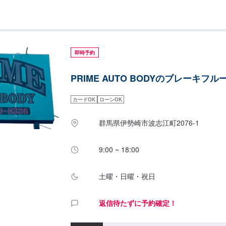
プKOIKEです！KOIKEでは高い技術力を持っ
動車の歪みを3次元計測できる世界初のコンピュ
テムTOUCHや国内外を問わず多種多様な自動車を
正作業することができる3Dジグ修正機SERIE1
り、全ての復元作業に妥協しない高い技術力と最
即時予約
の高い修理をご提供します。国産車はもちろん、
ください。他店に修理を断られてしまったお車で
PRIME AUTO BODYのブレーキフ
ご相談ください！-------------------------------------
ァーにてお問い合わせ【2】お見積り【3】お見
れば作業開始【4】仕上がり次第納車-----納期につ
カードOK
ローンOK
1日～2日程度で納車となります。(要相談)納期
います。予めご了承ください。-----パーツ持ち込み
群馬県伊勢崎市波志江町2076-1
ツの持ち込み可能です。オファーにて詳細をお願い致
車について-----無料の代車をご用意しています
9:00 ~ 18:00
をご利用ください。※代車の燃料代はお客様にご
ます。-----ご来店時の注意、受付方法-----JR
方向へ進み1つ目の交差点を右に次の交差点を左
土曜・日曜・祝日
があります。駐車スペースは事務所がございます
ているスペースに駐車してください。事務所内に
返信待たずに予約確定！
ンテモで予約しましたとお伝えください。【定休
日：日曜日、祝日営業時間：9:00~19:00