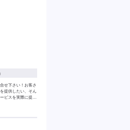
スに駐車してくださ
」とお伝えくださ
休日：月曜日営業時
円
合せ下さい！お客さ
を提供したい、そん
ービスを実際に提供
りであり、ご満足い
要になると考えてい
忘れずに、お客さま
よう努力し続け、成
クルマの事ならどん