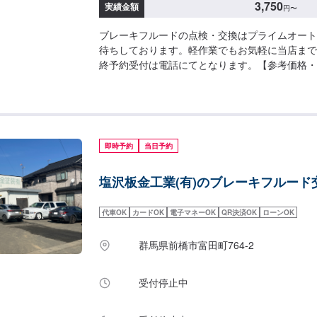
3,750
実績金額
円
〜
ブレーキフルードの点検・交換はプライムオート
待ちしております。軽作業でもお気軽に当店まで
終予約受付は電話にてとなります。【参考価格・
ード：1,650円工賃：2,200円
即時予約
当日予約
塩沢板金工業(有)のブレーキフルード
代車OK
カードOK
電子マネーOK
QR決済OK
ローンOK
群馬県前橋市富田町764-2
受付停止中