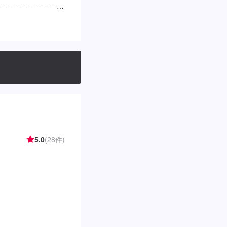
----------------
せ【2】お見積り【3】お見
り次第納車◯納期に
状態により納期が前
。【定休日・営業時
0
5.0
(28件)