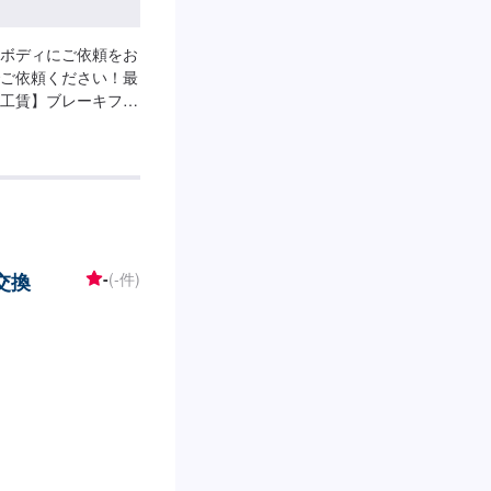
ボディにご依頼をお
ご依頼ください！最
工賃】ブレーキフル
交換
-
(-件)