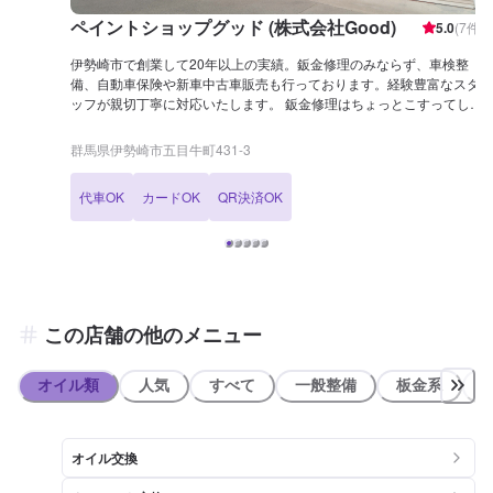
ペイントショップグッド (株式会社Good)
5.0
(
7
件)
伊勢崎市で創業して20年以上の実績。鈑金修理のみならず、車検整
備、自動車保険や新車中古車販売も行っております。経験豊富なスタ
ッフが親切丁寧に対応いたします。 鈑金修理はちょっとこすってしま
った擦りキズやヘコミといった小さなものから、大破してしまった事
故車両まで幅広く対応可能です。他店では断られがちな高い技術力を
群馬県伊勢崎市五目牛町431-3
必要とする高級輸入車の鈑金修理なども、長年の経験あります。あら
ゆるケースの鈑金修理に対応いたします。その他定期的な整備、車
代車OK
カードOK
QR決済OK
検、中古車販売等も行っております。 また、当店社長は群馬県自動車
車体整備協同組合の理事長も務めております。群馬県の自動車鈑金・
整備をリードする当店へ、自動車のことなら何でもご相談ください！
この店舗の他のメニュー
オイル類
人気
すべて
一般整備
板金系
オイル交換