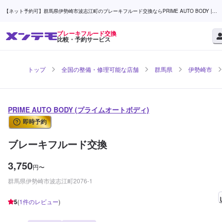
【ネット予約可】群馬県伊勢崎市波志江町のブレーキフルード交換ならPRIME AUTO BODY |
メンテモ
ブレーキフルード交換
比較・予約サービス
トップ
全国の整備・修理可能な店舗
群馬県
伊勢崎市
PRIME AUTO BODY (プライムオートボディ)
即時予約
ブレーキフルード交換
3,750
円
〜
群馬県伊勢崎市波志江町2076-1
5
(
1
件のレビュー
)