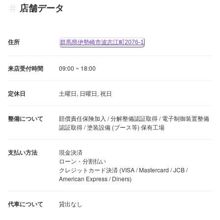
店舗データ
住所
群馬県伊勢崎市波志江町2076-1
来店受付時間
09:00 ~ 18:00
定休日
土曜日, 日曜日, 祝日
整備について
賠償責任保険加入 / 分解整備認証取得 / 電子制御装置整備
認証取得 / 塗装設備 (ブース等) 保有工場
支払い方法
現金決済

ローン・分割払い

クレジットカード決済 (VISA / Mastercard / JCB / 
American Express / Diners)
代車について
貸出なし