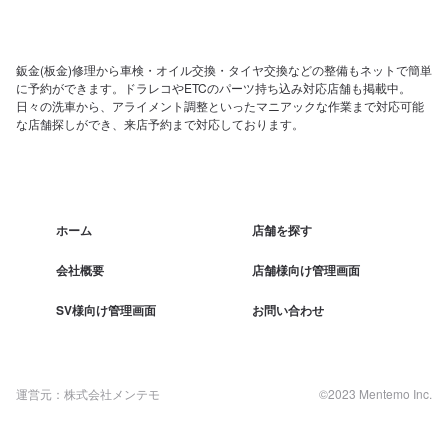
鈑金(板金)修理から車検・オイル交換・タイヤ交換などの整備もネットで簡単
に予約ができます。ドラレコやETCのパーツ持ち込み対応店舗も掲載中。
日々の洗車から、アライメント調整といったマニアックな作業まで対応可能
な店舗探しができ、来店予約まで対応しております。
ホーム
店舗を探す
会社概要
店舗様向け管理画面
SV様向け管理画面
お問い合わせ
運営元：株式会社メンテモ
©2023 Mentemo Inc.