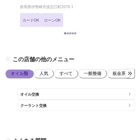
い！ まずはお見積もりから、お気軽にご予約の上ご来店をお待ちして
群馬県伊勢崎市波志江町2076-1
おります。 【当店までのアクセス】 当店は県道74号線沿い、波志江
町交差点近くにございます。 近くには「ローソン 波志江店」様があ
カードOK
ローンOK
ります。
この店舗の他のメニュー
オイル類
人気
すべて
一般整備
板金系
オイル交換
クーラント交換