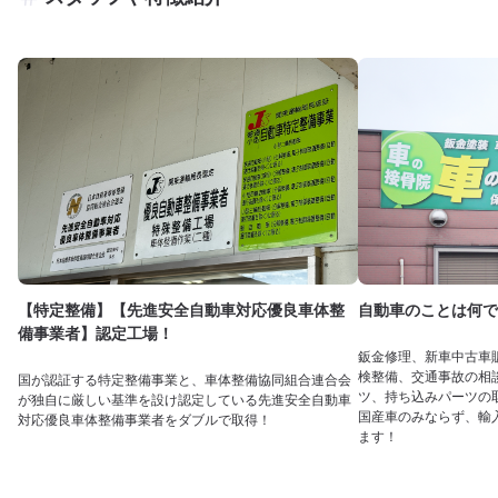
【特定整備】【先進安全自動車対応優良車体整
自動車のことは何で
備事業者】認定工場！
鈑金修理、新車中古車
検整備、交通事故の相
国が認証する特定整備事業と、車体整備協同組合連合会
ツ、持ち込みパーツの
が独自に厳しい基準を設け認定している先進安全自動車
国産車のみならず、輸
対応優良車体整備事業者をダブルで取得！
ます！