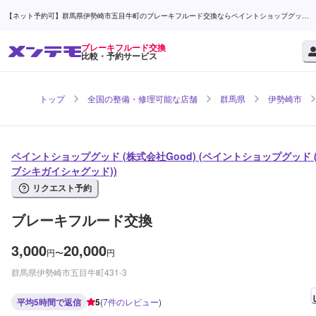
【ネット予約可】群馬県伊勢崎市五目牛町のブレーキフルード交換ならペイントショップグッド
(株式会社Good) | メンテモ
ブレーキフルード交換
比較・予約サービス
トップ
全国の整備・修理可能な店舗
群馬県
伊勢崎市
ペイントショップグッド (株式会社Good) (ペイントショップグッド 
ブシキガイシャグッド))
リクエスト予約
ブレーキフルード交換
3,000
20,000
円
〜
円
群馬県伊勢崎市五目牛町431-3
平均5時間で返信
5
(
7
件のレビュー
)