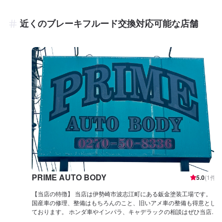
近くのブレーキフルード交換対応可能な店舗
PRIME AUTO BODY
5.0
(
1
件)
【当店の特徴】 当店は伊勢崎市波志江町にある鈑金塗装工場です。
国産車の修理、整備はもちろんのこと、旧いアメ車の整備も得意とし
ております。 ホンダ車やインパラ、キャデラックの相談はぜひ当店に
ご依頼ください。 レストアなどの大規模な作業もぜひご相談くださ