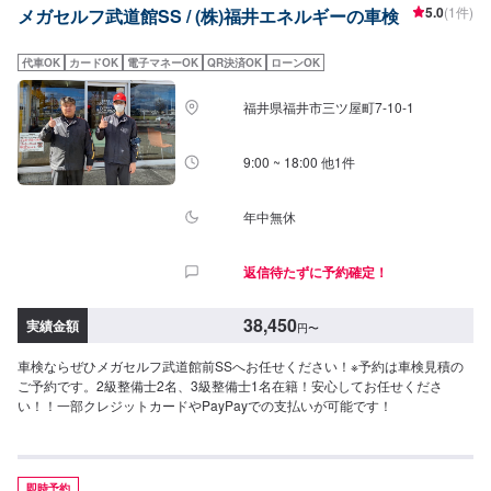
5.0
(1件)
メガセルフ武道館SS / (株)福井エネルギーの車検
料(11,000円＋36,250円＋5,500円)→【52,750円】⚫︎中型乗用車（1.0t〜
1.5t）>カローラ・ノート等車検基本料＋法定費用合計＋保険基準確認検査料
(11,000円＋44,550円＋5,500円)→【60,950円】⚫︎大型乗用車（1.5t〜2.0t）>
代車OK
カードOK
電子マネーOK
QR決済OK
ローンOK
ヴォクシー・クラウン等車検基本料＋法定費用合計＋保険基準確認検査料
(11,000円＋52,750円＋5,500円)→【69,250円】[注意]・輸入車はお断りさせ
福井県福井市三ツ屋町7-10-1
ていただきます。・ダブルタイヤの車両は別途11,000円かかります。・3ナ
ンバー車の印紙代は100円増し。・お客様のご依頼による整備・不具合整備
は別料金となります。・電気自動車および一部ハイブリッド車や天然ガス社
9:00 ~ 18:00 他1件
は重量税が安くなります。
年中無休
返信待たずに予約確定！
38,450
実績金額
円
〜
車検ならぜひメガセルフ武道館前SSへお任せください！※予約は車検見積の
ご予約です。2級整備士2名、3級整備士1名在籍！安心してお任せくださ
い！！一部クレジットカードやPayPayでの支払いが可能です！
即時予約