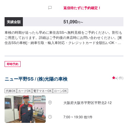
返信待たずに予約確定！
51,090
実績金額
円
〜
車検の時期が迫ったら早めに東住吉SSへ無料見積をご予約ください。割引も
ご用意しております。詳細はご予約後の来店時にお問い合わせください。[東
住吉SSの車検]・納車引取・輸入車対応・クレジットカード全額払いOK・無
料代車あり--------------------\最大15,000円引/【9種類のお得な割引制度！】①
早期予約割引6ヶ月前6,000円引5ヶ月前5,000円引4ヶ月前4,000円引3ヶ月前
3,000円引2ヶ月前2,000円引1ヶ月前1,000円引②新車初回割引2,000円引③ハ
イブリッド車割引2,000円引④前回リピート割引1,000円引⑤当店初めて割引
即時予約
1,000円引⑥代車不要割引1,000円引⑦入庫日即決割引1,000円⑧お得意様会
員割引1,000円⑨WEB予約割引1,000円--------------------＜車検料金＞◉軽自動車
-
(-件)
ニュー平野SS / (株)光陽の車検
整備基本料：8,250円完成検査料：7,700円継続申請料：8,800円法定費用
計：26,340円▶︎[合計金額]51,090円最大割引後：36,090円＞＞＞減税対象車
なら34,490円◉小型乗用車整備基本料：8,250円完成検査料：7,700円継続申
代車OK
カードOK
電子マネーOK
ローンOK
請料：8,800円法定費用計：36,250円▶︎[合計金額]61,000円最大割引後：
46,000円＞＞＞減税対象車なら39,600円◉中型乗用車整備基本料：10,450円
大阪府大阪市平野区平野北2-12
完成検査料：7,700円継続申請料：8,800円法定費用計：44,450円▶︎[合計金
額]71,400円最大割引後：56,400円＞＞＞減税対象車なら46,800円◉大型乗用
車整備基本料：10,450円完成検査料：7,700円継続申請料：8,800円法定費用
7:00 ~ 19:30 他1件
計：52,750円▶︎[合計金額]79,700円最大割引後：64,700円＞＞＞減税対象車
なら51,900円<注意>・中型乗用車が3ナンバーの場合、印紙代が＋1,000円と