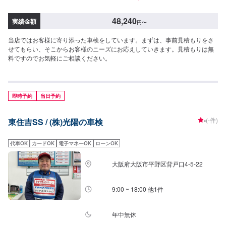
並行輸入車・一部改造車等は、お受けできない場合がございます。・他割引
の併用不可。・ご予約時に1,000円の予約金を頂戴いたします。車検実施時の
48,240
実績金額
円
〜
車検費用に充当いたします。返金はできかねます。
当店ではお客様に寄り添った車検をしています。まずは、事前見積もりをさ
せてもらい、そこからお客様のニーズにお応えしていきます。見積もりは無
料ですのでお気軽にご相談ください。
即時予約
当日予約
-
(-件)
東住吉SS / (株)光陽の車検
代車OK
カードOK
電子マネーOK
ローンOK
大阪府大阪市平野区背戸口4-5-22
9:00 ~ 18:00 他1件
年中無休