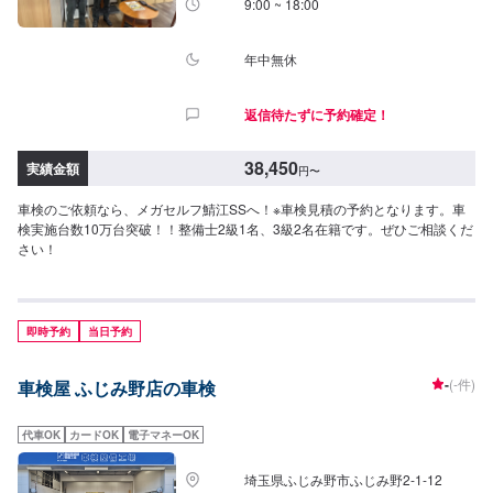
9:00 ~ 18:00
年中無休
返信待たずに予約確定！
38,450
実績金額
円
〜
車検のご依頼なら、メガセルフ鯖江SSへ！※車検見積の予約となります。車
検実施台数10万台突破！！整備士2級1名、3級2名在籍です。ぜひご相談くだ
さい！
即時予約
当日予約
-
(-件)
車検屋 ふじみ野店の車検
代車OK
カードOK
電子マネーOK
埼玉県ふじみ野市ふじみ野2-1-12