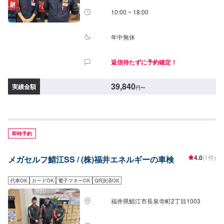
10:00 ~ 18:00
年中無休
返信待たずに予約確定！
39,840
実績金額
円
〜
即時予約
4.0
(1件)
メガセルフ鯖江SS / (株)福井エネルギーの車検
代車OK
カードOK
電子マネーOK
QR決済OK
福井県鯖江市長泉寺町2丁目1003