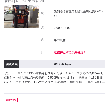
代車OK
カードOK
電子マネーOK
愛知県名古屋市西区稲生町杁先2200-
58
9:00 ~ 18:00
年中無休
返信待たずに予約確定！
42,840
実績金額
円
〜
ぜひEハウスミタニSSへ車検をお任せください！全コース安心の法典24ヶ月
点検付き（輸入車は点検整備料＋5,500円かかります）！納車までは[２日間]
いただいております。-EハウスミタニSSの車検-・無料見積！・無料代車あ
り！・[法定費用を除く]クレジットカード払い可能・[法定費用を除く]PayPay
払い可能☆車検実施でガソリン１０円引き/L(６ヶ月)の特典あり！まずはお気
軽にご相談ください！＜アクセル車検＞車検基本料11,000円！-参考価格-⚫︎軽
自動車（660cc未満）>N-BOX・ムーブ等車検基本料＋法定費用合計＋保険基
即時予約
準確認検査料(11,000円＋26,340円＋5,500円)→【42,840円】⚫︎小型乗用車
（〜1.0t）>ヤリス・デミオ等車検基本料＋法定費用合計＋保険基準確認検査