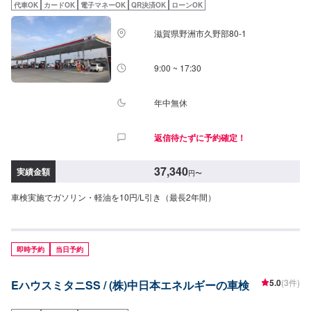
車検基本料14,800円↓各種法定料金合計52,250円（合計）67,050円最大割引
代車OK
カードOK
電子マネーOK
QR決済OK
ローンOK
適用で▶︎合計62,050円◆割引について（※併用はできません。）【早期予約
割引】・3ヶ月前・・・3,000円割引・2ヶ月前・・・2,000円割引・1ヶ月
滋賀県野洲市久野部80-1
前・・・1,000円割引【リピーター様割引】・5,000円◇注意事項◇・追加交
換等必要な場合は、別途お見積もりご請求させていただきます。・輸入車(レ
クサスを含む)+11,000円・Wタイヤ+22,000円・13年以上経過したお車やエ
9:00 ~ 17:30
コカー減税対象車につきましては、重量税が変動するため上記の価格と違う
場合がございます。・他の割引サービスとの併用は不可となっております。
年中無休
返信待たずに予約確定！
37,340
実績金額
円
〜
車検実施でガソリン・軽油を10円/L引き（最長2年間）
即時予約
当日予約
5.0
(3件)
EハウスミタニSS / (株)中日本エネルギーの車検