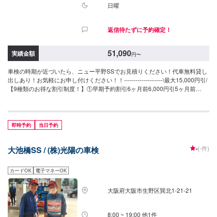
なり合計価格も変わります。・輸入車は、初年度より9年以内のベンツ・
日曜
BMW・アウディVW・ミニBMWに限る。・事業登録車両（緑ナンバー）・ト
ラック類・8ナンバー車・並行輸入車・一部改造車等は、お受けできない場合
返信待たずに予約確定！
がございます。・他割引の併用不可。・ご予約時に1,000円の予約金を頂戴い
たします。車検実施時の車検費用に充当いたします。返金はできかねます。
51,090
実績金額
円
〜
車検の時期が近づいたら、ニュー平野SSでお見積りください！代車無料貸し
出しあり！お気軽にお申し付けください！！--------------------\最大15,000円引/
【9種類のお得な割引制度！】①早期予約割引6ヶ月前6,000円引5ヶ月前
5,000円引4ヶ月前4,000円引3ヶ月前3,000円引2ヶ月前2,000円引1ヶ月前
1,000円引②新車初回割引2,000円引③ハイブリッド車割引2,000円引④前回
リピート割引1,000円引⑤当店初めて割引1,000円引⑥代車不要割引1,000円
引⑦入庫日即決割引1,000円⑧お得意様会員割引1,000円⑨WEB予約割引
即時予約
当日予約
1,000円--------------------＜車検料金＞◉軽自動車整備基本料：8,250円完成検査
料：7,700円継続申請料：8,800円法定費用計：26,340円▶︎[合計金額]51,090
-
(-件)
大池橋SS / (株)光陽の車検
円最大割引後：36,090円＞＞＞減税対象車なら34,490円◉小型乗用車整備基
本料：8,250円完成検査料：7,700円継続申請料：8,800円法定費用計：
36,250円▶︎[合計金額]61,000円最大割引後：46,000円＞＞＞減税対象車なら
カードOK
電子マネーOK
39,600円◉中型乗用車整備基本料：10,450円完成検査料：7,700円継続申請
料：8,800円法定費用計：44,450円▶︎[合計金額]71,400円最大割引後：56,400
大阪府大阪市生野区巽北1-21-21
円＞＞＞減税対象車なら46,800円◉大型乗用車整備基本料：10,450円完成検
査料：7,700円継続申請料：8,800円法定費用計：52,750円▶︎[合計金
額]79,700円最大割引後：64,700円＞＞＞減税対象車なら51,900円<注意>・
8:00 ~ 19:00 他1件