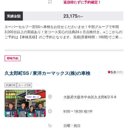
返信待たずに予約確定！
23,175
実績金額
円
〜
スーパーセルフ一宮SSへ車検をお任せくださいませ！中部グループで年間
3,000台以上の実績あり！全コース安心の法典24ヶ月点検付き。※ここからの
ご予約は【車検見積】のご予約となります。見積(所要時間：1時間)でご来店
いただき、その後車検来店日を確定いたします。
即時予約
5.0
(3件)
久太郎町SS / 東洋カーマックス(株)の車検
代車OK
カードOK
大阪府大阪市中央区久太郎町2-5-9
9:00 ~ 18:00 他1件
日曜・祝日