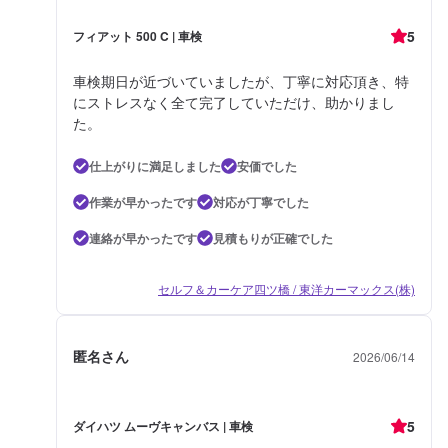
5
フィアット 500 C | 車検
車検期日が近づいていましたが、丁寧に対応頂き、特
にストレスなく全て完了していただけ、助かりまし
た。
仕上がりに満足しました
安価でした
作業が早かったです
対応が丁寧でした
連絡が早かったです
見積もりが正確でした
セルフ＆カーケア四ツ橋 / 東洋カーマックス(株)
匿名さん
2026/06/14
5
ダイハツ ムーヴキャンバス | 車検