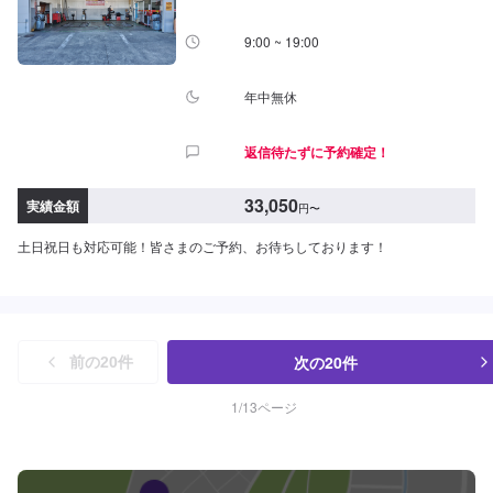
9:00 ~ 19:00
年中無休
返信待たずに予約確定！
33,050
実績金額
円
〜
土日祝日も対応可能！皆さまのご予約、お待ちしております！
次の
20
件
前の
20
件
1
/
13
ページ