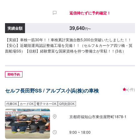
返信待たずに予約確定！
39,640
実績金額
円
〜
【実績】車検一筋30年！！車検累計実施台数5,000台突破いたしました！！
【安心】近畿陸運局認証整備工場を完備！！（セルフ＆カーケア四ツ橋・箕
面船場SS）【信頼】経験豊富な国家資格を持つ整備士が常駐！！(3名）
即時予約
-
(-件)
セルフ長田野SS / アルプス小浜(株)の車検
代車OK
カードOK
電子マネーOK
QR決済OK
京都府福知山市東佳屋野町1878-1
9:00 ~ 18:00