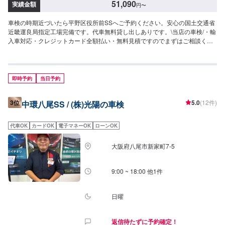
51,090
実績金額
円
〜
車検の時期近づいたら平野区役所前SSへご予約ください。安心の国土交通省
近畿運良局指定工場完備です。代車無料貸し出しありです。\当店の車検/・輸
入車対応・クレジットカード全額払い・無料見積ですのでまずはご相談くだ
さい・<車検実施後特典>-ピュアキーパー施工-燃料費用割引券（ほかの割引
との併用は不可）-BOXティッシュ20箱プレゼント--------------------\最大15,000
円引/【9種類のお得な割引制度！】①早期予約割引6ヶ月前6,000円引5ヶ月前
5,000円引4ヶ月前4,000円引3ヶ月前3,000円引2ヶ月前2,000円引1ヶ月前
即時予約
当日予約
1,000円引②新車初回割引2,000円引③ハイブリッド車割引2,000円引④前回
リピート割引1,000円引⑤当店初めて割引1,000円引⑥代車不要割引1,000円
3位
5.0
(12件)
中環八尾SS / (株)光陽の車検
引⑦入庫日即決割引1,000円⑧お得意様会員割引1,000円⑨WEB予約割引
1,000円--------------------＜車検料金＞◉軽自動車整備基本料：8,250円完成検査
料：7,700円継続申請料：8,800円法定費用計：26,340円▶︎[合計金額]51,090
代車OK
カードOK
電子マネーOK
ローンOK
円最大割引後：36,090円＞＞＞減税対象車なら34,490円◉小型乗用車整備基
本料：8,250円完成検査料：7,700円継続申請料：8,800円法定費用計：
大阪府八尾市新家町7-5
36,250円▶︎[合計金額]61,000円最大割引後：46,000円＞＞＞減税対象車なら
39,600円◉中型乗用車整備基本料：10,450円完成検査料：7,700円継続申請
料：8,800円法定費用計：44,450円▶︎[合計金額]71,400円最大割引後：56,400
9:00 ~ 18:00 他1件
円＞＞＞減税対象車なら46,800円◉大型乗用車整備基本料：10,450円完成検
査料：7,700円継続申請料：8,800円法定費用計：52,750円▶︎[合計金
額]79,700円最大割引後：64,700円＞＞＞減税対象車なら51,900円<注意>・
日曜
中型乗用車が3ナンバーの場合、印紙代が＋1,000円となり合計価格も変わり
ます。・輸入車は、初年度より9年以内のベンツ・BMW・アウディVW・ミニ
返信待たずに予約確定！
BMWに限る。・事業登録車両（緑ナンバー）・トラック類・8ナンバー車・