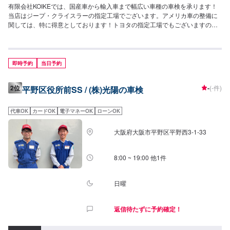
有限会社KOIKEでは、国産車から輸入車まで幅広い車種の車検を承ります！
当店はジープ・クライスラーの指定工場でございます。アメリカ車の整備に
関しては、特に得意としております！トヨタの指定工場でもございますの
で、国産車も安心してお任せください！車検を行った後、できる限り安心し
て乗って欲しいという想いで作業いたします。ぜひ当店に安心してお任せく
ださい！
即時予約
当日予約
2位
-
(-件)
平野区役所前SS / (株)光陽の車検
代車OK
カードOK
電子マネーOK
ローンOK
大阪府大阪市平野区平野西3-1-33
8:00 ~ 19:00 他1件
日曜
返信待たずに予約確定！