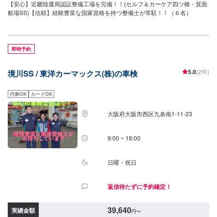
【安心】近畿陸運局認証整備工場を完備！！(セルフ＆カーケア四ツ橋・箕面
船場SS)【信頼】経験豊富な国家資格を持つ整備士が常駐！！（６名）
即時予約
5.0
(2件)
境川SS / 東洋カーマックス(株)の車検
代車OK
カードOK
大阪府大阪市西区九条南1-11-23
9:00 ~ 18:00
日曜・祝日
返信待たずに予約確定！
39,640
実績金額
円
〜