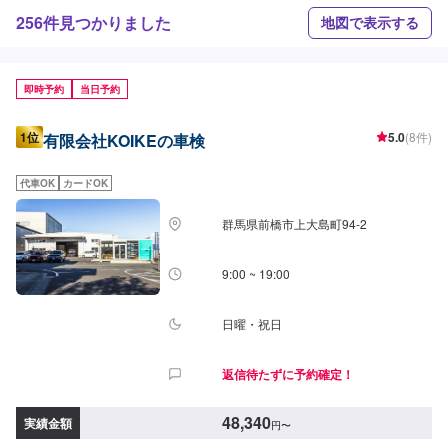
256件見つかりました
地図で表示する
即時予約
当日予約
1位
5.0
(8件)
有限会社KOIKEの車検
代車OK
カードOK
群馬県前橋市上大島町94-2
9:00 ~ 19:00
日曜・祝日
返信待たずに予約確定！
48,340
実績金額
円
〜