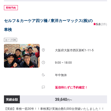
即時予約
セルフ＆カーケア四ツ橋 / 東洋カーマックス(株)の
5.0
(2件)
車検
カードOK
大阪府大阪市西区新町1-11-5
9:00 ~ 18:00
年中無休
返信待たずに予約確定！
39,640
実績金額
円
〜
【実績】車検一筋30年！！車検累計実施台数5,000台突破いたしました！！