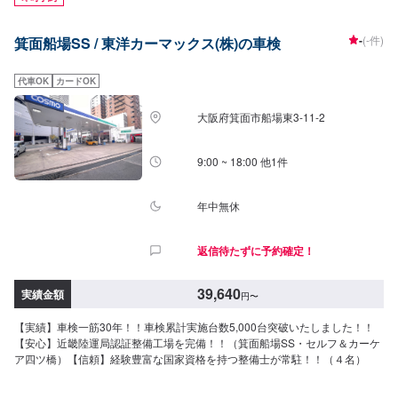
-
(-件)
箕面船場SS / 東洋カーマックス(株)の車検
代車OK
カードOK
大阪府箕面市船場東3-11-2
9:00 ~ 18:00 他1件
年中無休
返信待たずに予約確定！
39,640
実績金額
円
〜
【実績】車検一筋30年！！車検累計実施台数5,000台突破いたしました！！
【安心】近畿陸運局認証整備工場を完備！！（箕面船場SS・セルフ＆カーケ
ア四ツ橋）【信頼】経験豊富な国家資格を持つ整備士が常駐！！（４名）