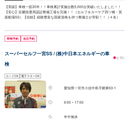
【実績】車検一筋30年！！車検累計実施台数5,000台突破いたしました！！
【安心】近畿陸運局認証整備工場を完備！！（セルフ＆カーケア四ツ橋・箕
面船場SS）【信頼】経験豊富な国家資格を持つ整備士が常駐！！（４名）
即時予約
当日予約
スーパーセルフ一宮SS / (株)中日本エネルギーの車
-
(-件)
検
カードOK
電子マネーOK
愛知県一宮市小信中島字郷東63-1
9:00 ~ 17:00
年中無休