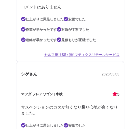
コメントはありません
仕上がりに満足しました
安価でした
作業が早かったです
対応が丁寧でした
連絡が早かったです
見積もりが正確でした
セルフ総社SS / (株)マティクスリテールサービス
シゲさん
2026/03/03
5
マツダ フレアワゴン | 車検
サスペンションのガタが無くなり乗り心地が良くなり
ました。
仕上がりに満足しました
安価でした