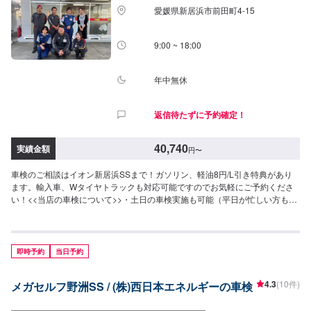
愛媛県新居浜市前田町4-15
9:00 ~ 18:00
年中無休
返信待たずに予約確定！
40,740
実績金額
円
〜
車検のご相談はイオン新居浜SSまで！ガソリン、軽油8円/L引き特典があり
ます。輸入車、Wタイヤトラックも対応可能ですのでお気軽にご予約くださ
い！<<当店の車検について>>・土日の車検実施も可能（平日が忙しい方も安
心してご利用いただけます）・代車は無料でご用意・キャンセル無料当店で
は割引をご用意しております！！詳細は下部（◆）に記載しております。<<
費用目安>>⚫︎軽自動車（ワゴンR・ハスラーなど）｜車検基本料14,800円↓各
種法定料金合計25,940円（合計）40,740円最大割引適用で▶︎合計35,740円⚫︎
即時予約
当日予約
小型車（ヤリス・マーチなど）｜車検基本料14,800円↓各種法定料金合計
35,850円（合計）50,650円最大割引適用で▶︎合計45,650円⚫︎中型車（フリー
4.3
(10件)
メガセルフ野洲SS / (株)西日本エネルギーの車検
ド・レガシィなど）｜車検基本料14,800円↓各種法定料金合計44,050円（合
計）58,850円最大割引適用で▶︎合計53,850円⚫︎大型車（ヴォクシーなど）｜