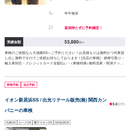
中型乗用車が3ナンバーの場合、印紙代が＋1,000円となり合計価格も変わり
ます。・輸入車は、初年度より9年以内のベンツ・BMW・アウディVW・ミニ
BMWに限る。・事業登録車両（緑ナンバー）・トラック類・8ナンバー車・
年中無休
並行輸入車・一部改造車等は、お受けできない場合がございます。・他割引
の併用不可。・ご予約時に1,000円の予約金を頂戴いたします。車検実施時の
返信待たずに予約確定！
車検費用に充当いたします。返金はできかねます。
53,880
実績金額
円
〜
車検のご依頼なら大池橋SSへご予約ください！お見積もりは無料かつ代車貸
し出し無料ですのでご依頼お待ちしております！[当店の車検]・納車引取り・
輸入車対応・クレジットカード全額払い・<車検特典>無料洗車・BOXティッ
シュあり[車検参考]下記料金に加えて各種法定費用および必要な場合は追加の
整備料金がかかります、○エコノミー車検基本料27,540円（即日納車）○セー
フティ車検基本料40,740円（2日で納車）
即時予約
当日予約
イオン新居浜SS / 出光リテール販売(株) 関西カン
5.0
(2件)
パニーの車検
代車OK
カードOK
電子マネーOK
QR決済OK