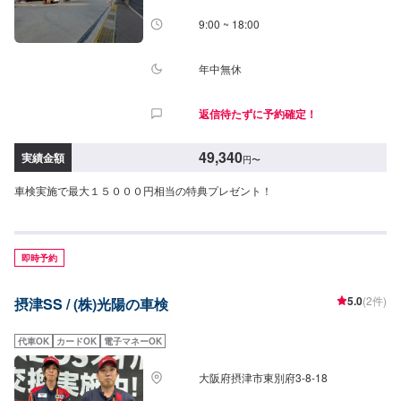
9:00 ~ 18:00
年中無休
返信待たずに予約確定！
49,340
実績金額
円
〜
車検実施で最大１５０００円相当の特典プレゼント！
即時予約
5.0
(2件)
摂津SS / (株)光陽の車検
代車OK
カードOK
電子マネーOK
大阪府摂津市東別府3-8-18