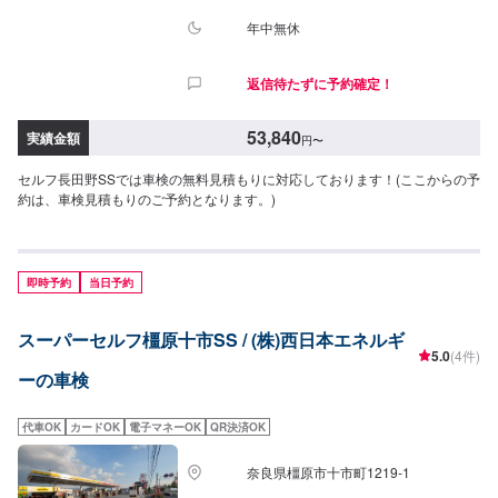
年中無休
返信待たずに予約確定！
53,840
実績金額
円
〜
セルフ長田野SSでは車検の無料見積もりに対応しております！(ここからの予
約は、車検見積もりのご予約となります。)
即時予約
当日予約
スーパーセルフ橿原十市SS / (株)西日本エネルギ
5.0
(4件)
ーの車検
代車OK
カードOK
電子マネーOK
QR決済OK
奈良県橿原市十市町1219-1