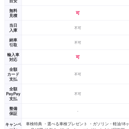
目安
無料
可
見積
当日
不可
入庫
納車
不可
引取
輸入車
可
対応
全額
カード
不可
支払
全額
PayPay
不可
支払
整備
-
保証
車検特典 ・選べる車検プレゼント ・ガソリン・軽油18
キャンペ