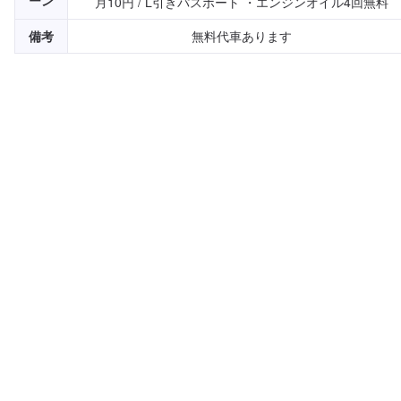
ーン
月10円 / L引きパスポート ・エンジンオイル4回無料
備考
無料代車あります