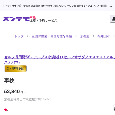
【ネット予約可】京都府福知山市東佳屋野町の車検ならセルフ長田野SS / アルプス小浜(株) | メ
ンテモ
車検
比較・予約サービス
トップ
全国の整備・修理可能な店舗
京都府
福知山市
セルフ長田野SS / アルプス小浜(株) (セルフオサダノエスエス / アル
スオバマ)
即時予約
車検
53,840
円
〜
京都府福知山市東佳屋野町1878-1
-