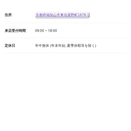
住所
京都府福知山市東佳屋野町1878-1
来店受付時間
09:00 ~ 18:00
定休日
年中無休 (年末年始, 夏季休暇等を除く)
整備について
代車の任意保険加入 / 賠償責任保険加入
無
無
電話でお問い合わせ
ネットで予約
料
料
支払い方法
現金決済

クレジットカード決済 (VISA / Mastercard / JCB / 
American Express / Diners)

電子マネー決済 (iD / 楽天Edy / QUICPay)

QRコード決済 (PayPay)

ポイントサービス (Tポイント / 楽天ポイント / dポイント)
代車について