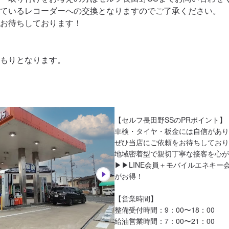
ているレコーダーへの交換となりますのでご了承ください。

お待ちしております！

もりとなります。
【セルフ長田野SSのPRポイント】

車検・タイヤ・板金には自信があり
ぜひ当店にご依頼をお待ちしており
地域密着型で親切丁寧な接客を心が
▶︎▶︎LINE会員＋モバイルエネキ
がお得！

【営業時間】

整備受付時間：9：00〜18：00

給油営業時間：7：00〜21：00
