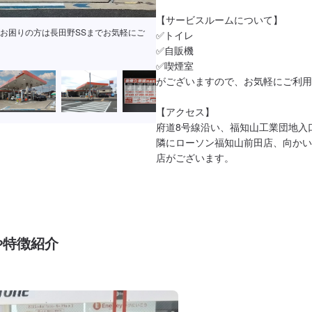
【サービスルームについて】

りお待ちしております！
✅トイレ

✅自販機

✅喫煙室

がございますので、お気軽にご利用
【アクセス】

府道8号線沿い、福知山工業団地入口の
隣にローソン福知山前田店、向かい
店がございます。
や特徴紹介