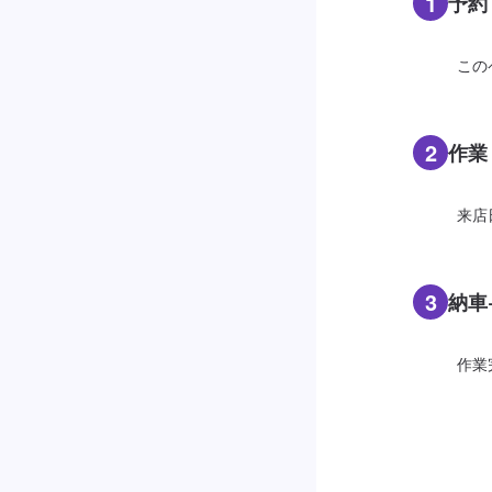
1
予約
この
2
作業
来店
3
納車
作業