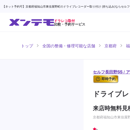
【ネット予約可】京都府福知山市東佳屋野町のドライブレコーダー取り付け (持ち込み)ならセルフ長田野
ドラレコ取付
比較・予約サービス
トップ
全国の整備・修理可能な店舗
京都府
福
セルフ長田野SS / 
即時予約
ドライブレ
来店時無料見
京都府福知山市東佳屋野町
-