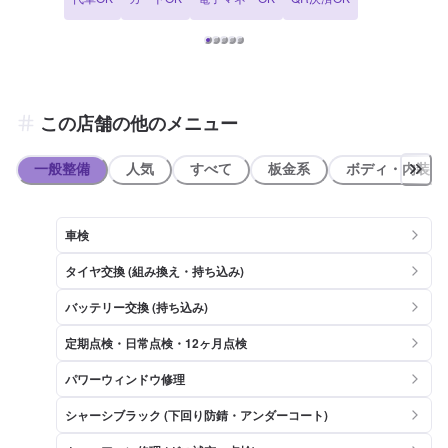
詳細】 ✅椅子 ✅トイレ ✅ゴミ箱 ✅自販機 の設置がございます。ま
た、喫煙場所もご用意しております。 【資格保持者が在籍】 当店で
は2級整備士が3名在籍しております。 KeePerはEXが1名、1級資格保
持者が3名おります。 安心の整備、ハイレベルなコーティングは当店
にお任せくださいませ。 【アクセス】 当店は「イオン 三木青山店」
様のすぐ側にございます。 コーティングや洗車でお車をお預けいただ
いた際も、お買い物が可能です！
この店舗の他のメニュー
一般整備
人気
すべて
板金系
ボディ・内装
車検
タイヤ交換 (組み換え・持ち込み)
バッテリー交換 (持ち込み)
定期点検・日常点検・12ヶ月点検
パワーウィンドウ修理
シャーシブラック (下回り防錆・アンダーコート)