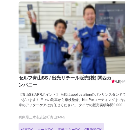
セルフ青山SS / 出光リテール販売(株) 関西カ
4.8
(
4
件)
ンパニー
【青山SSのPRポイント】 当店はapollostationのガソリンスタンドで
ございます！ 日々の洗車から車検整備、KeePerコーティングまでお
車のアフターケアはお任せください。 タイヤの販売実績年間2,000
本！コーティングブースもございます！ 【営業時間】 [メンテナンス
受付時間] 全日：7:00~17:00 [給油営業時間] 全日：7:00~23:00 【当店
兵庫県三木市志染町青山3-9-2
で行っているキャンペーン】 アプリとドライブペイの同時ご利用で、
ガソリンが4円/L引きにて給油可能になります！ 【サービスルームの
代車OK
カードOK
電子マネーOK
QR決済OK