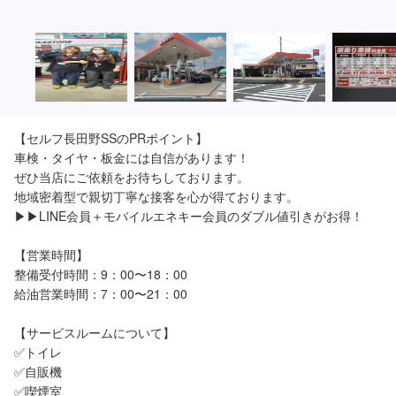
【セルフ長田野SSのPRポイント】

車検・タイヤ・板金には自信があります！

ぜひ当店にご依頼をお待ちしております。

地域密着型で親切丁寧な接客を心が得ております。

▶︎▶︎LINE会員＋モバイルエネキー会員のダブル値引きがお得！

【営業時間】

整備受付時間：9：00〜18：00

給油営業時間：7：00〜21：00

【サービスルームについて】

✅トイレ

✅自販機

✅喫煙室
