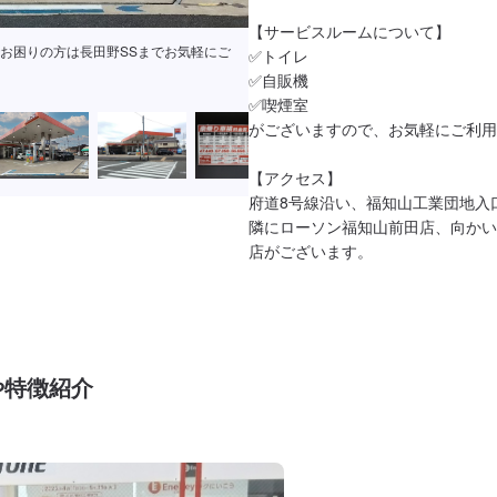
【サービスルームについて】

お困りの方は長田野SSまでお気軽にご
✅トイレ

✅自販機

✅喫煙室

がございますので、お気軽にご利用
【アクセス】

府道8号線沿い、福知山工業団地入口の
隣にローソン福知山前田店、向かい
店がございます。
や特徴紹介