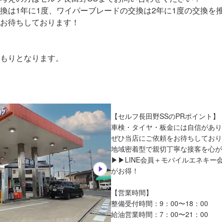
換は1年に1度、ワイパーブレードの交換は2年に1度の交換を推
お待ちしております！

もりとなります。
【セルフ長田野SSのPRポイント】

車検・タイヤ・板金には自信があり
ぜひ当店にご依頼をお待ちしており
地域密着型で親切丁寧な接客を心が
▶︎▶︎LINE会員＋モバイルエネキ
がお得！

【営業時間】

整備受付時間：9：00〜18：00

給油営業時間：7：00〜21：00
