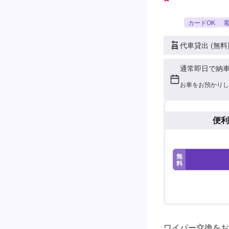
カードOK
電
代車貸出 (無料
通常即日で納
お車をお預かりし
便利
無
料
ワイパー交換をお