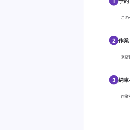
1
予約
この
2
作業
来店
3
納車
作業