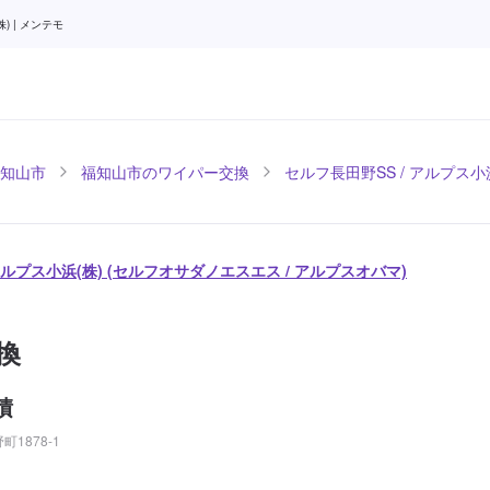
 | メンテモ
知山市
福知山市のワイパー交換
セルフ長田野SS / アルプス小
アルプス小浜(株) (セルフオサダノエスエス / アルプスオバマ)
換
積
1878-1