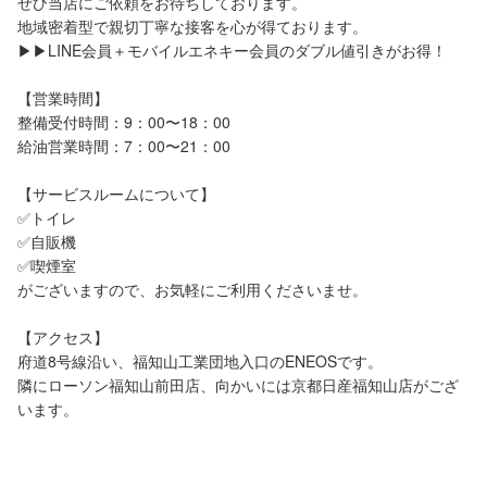
ぜひ当店にご依頼をお待ちしております。

地域密着型で親切丁寧な接客を心が得ております。

▶︎▶︎LINE会員＋モバイルエネキー会員のダブル値引きがお得！

【営業時間】

整備受付時間：9：00〜18：00

給油営業時間：7：00〜21：00

【サービスルームについて】

✅トイレ

✅自販機

✅喫煙室

がございますので、お気軽にご利用くださいませ。

【アクセス】

府道8号線沿い、福知山工業団地入口のENEOSです。

隣にローソン福知山前田店、向かいには京都日産福知山店がござ
います。