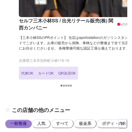
セルフ三木小林SS / 出光リテール販売(株) 関
-
(
0
件)
西カンパニー
【三木小林SSのPRポイント】 当店はapollostationのガソリンスタン
ドでございます。お車の販売から保険、車検などの整備まで全て当店
にお任せくださいませ。 各種整備可能な認証工場も備えておりますの
で、整備も安心してご依頼ください。 【営業時間】 [メンテナンス受
付時間] 全日：9:00~17:30 [給油営業時間] 全日：9:00~23:00 【サービ
兵庫県三木市別所町小林119-19
スルームの詳細】 ✅椅子 ✅トイレ ✅ゴミ箱 ✅自販機 を備えておりま
す。 【資格保持者が在籍】 2級整備士が2名、KeePerコーティングに
代車OK
カードOK
QR決済OK
関しては1級資格者が3名在籍しております。日々の整備からお車のコ
ーティングまで、ぜひ当店にお任せください。 【アクセス】 当店は
国道175号線沿いにございます。「ローソン 三木小林店」様が併設し
ております。 また三木小林交差点の角でもあります。
この店舗の他のメニュー
一般整備
人気
すべて
板金系
ボディ・内装