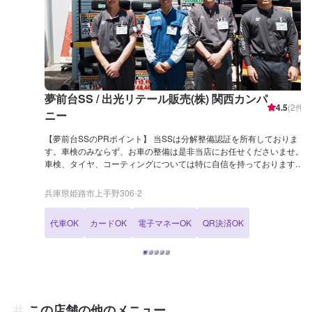
夢前台SS / 出光リテール販売(株) 関西カンパ
4.5
(
2
件)
ニー
【夢前台SSのPRポイント】 当SSは分解整備認証を所有しておりま
す。車検のみならず、お車の整備は是非当店にお任せくださいませ。
車検、タイヤ、コーティングについては特に自信を持っております！
各メニュー、持ち込みの交換にもご対応しておりますので、お気軽に
ご予約ください！ 【営業時間】 [メンテナンス受付時間] 全日：9:00-
兵庫県姫路市上手野306-2
18:00 [給油営業時間] 全日：3:00-26:00 【サービスルームの詳細】 ✅
椅子 ✅自販機 を設置しております。 【資格保持者が在籍】 当SSには
代車OK
カードOK
電子マネーOK
QR決済OK
2級整備士が3名、自動車検査員が1名、3級整備士が1名在籍しており
ます。充実した設備とともに、経験豊富なスタッフが揃っておりま
す。 KeePerコーティングに関しても1級が4名ございますので、お車
のコーティングもお任せくださいませ！ 【アクセス】 当店は県道5号
線沿い、上手野交差点の角にございます。 近くには「フィアット/ア
バルト姫路」様、「ウェルシア 姫路御立西店」様がございます。
「ハローズ夢前台店」様より東に100mの箇所でもございます。
この店舗の他のメニュー