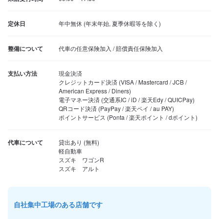
定休日
年中無休 (年末年始, 夏季休暇等を除く)
整備について
代車の任意保険加入 / 賠償責任保険加入
支払い方法
現金決済

クレジットカード決済 (VISA / Mastercard / JCB / 
American Express / Diners)

電子マネー決済 (交通系IC / iD / 楽天Edy / QUICPay)

QRコード決済 (PayPay / 楽天ペイ / au PAY)

ポイントサービス (Ponta / 楽天ポイント / dポイント)
代車について
貸出あり (無料)

軽自動車

スズキ　ワゴンR

スズキ　アルト
自社集中工場のある店舗です