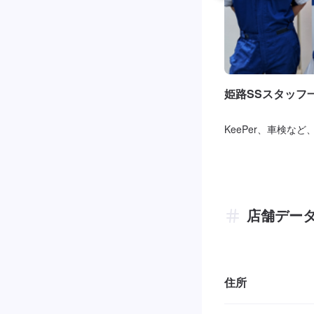
姫路SSスタッフ
KeePer、車検な
店舗デー
住所