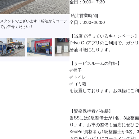
全日：9:00~17:30

[給油営業時間]

スタンドでございます！給油からコーテ
全日：3:00~26:00

でお任せください！
【当店で行っているキャンペーン】

Drive Onアプリのご利用で、ガソ
給油可能になります。

【サービスルームの詳細】

✅椅子

✅トイレ

✅ゴミ箱

を設置しております。お気軽にご利
【資格保持者が在籍】

当SSには2級整備士が1名、3級整
ります。お車の整備も当店にぜひご
KeePer資格者も1級整備士が3名
お車をピカピカにコーティング致し