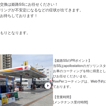
交換は姫路SSにお任せください！

リングが不安定になるなどの症状が出てきます。

お待ちしております！

もりとなります。
【姫路SSのPRポイント】

当SSはapollostationのガソリ
お車のコーティングを特に得意とし
ひお任せくださいませ。

KeePerコーティングは、Web予
ております。

【営業時間】

[メンテナンス受付時間]
