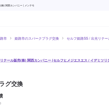
) 関西カンパニー | メンテモ
路市
姫路市のスパークプラグ交換
セルフ姫路SS / 出光リテ
出光リテール販売(株) 関西カンパニー (セルフヒメジエスエス / イデミツ
ラグ交換
積
3