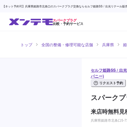
【ネット予約可】兵庫県姫路市北条口のスパークプラグ交換ならセルフ姫路SS / 出光リテール販売(株
スパークプラグ
比較・予約サービス
トップ
全国の整備・修理可能な店舗
兵庫県
姫
セルフ姫路SS / 
パニー)
リクエスト予約
スパークプ
来店時無料見
兵庫県姫路市北条口5-7