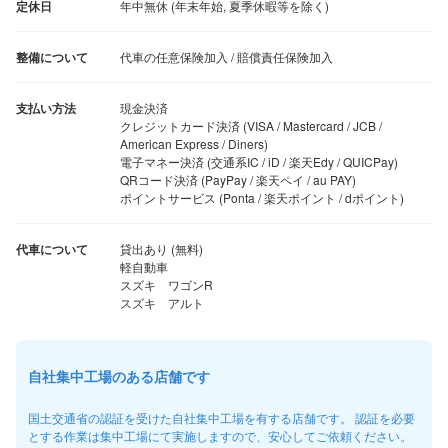
定休日
年中無休 (年末年始, 夏季休暇等を除く)
整備について
代車の任意保険加入 / 賠償責任保険加入
支払い方法
現金決済

クレジットカード決済 (VISA / Mastercard / JCB / 
American Express / Diners)

電子マネー決済 (交通系IC / iD / 楽天Edy / QUICPay)

QRコード決済 (PayPay / 楽天ペイ / au PAY)

ポイントサービス (Ponta / 楽天ポイント / dポイント)
代車について
貸出あり (無料)

軽自動車

スズキ　ワゴンR

スズキ　アルト
自社集中工場のある店舗です
国土交通省の認証を受けた自社集中工場を有する店舗です。 認証を必要
とする作業は集中工場にて実施しますので、安心してご依頼ください。