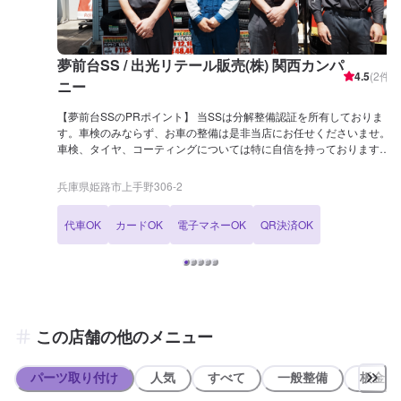
夢前台SS / 出光リテール販売(株) 関西カンパ
4.5
(
2
件)
ニー
【夢前台SSのPRポイント】 当SSは分解整備認証を所有しておりま
す。車検のみならず、お車の整備は是非当店にお任せくださいませ。
車検、タイヤ、コーティングについては特に自信を持っております！
各メニュー、持ち込みの交換にもご対応しておりますので、お気軽に
ご予約ください！ 【営業時間】 [メンテナンス受付時間] 全日：9:00-
兵庫県姫路市上手野306-2
18:00 [給油営業時間] 全日：3:00-26:00 【サービスルームの詳細】 ✅
椅子 ✅自販機 を設置しております。 【資格保持者が在籍】 当SSには
代車OK
カードOK
電子マネーOK
QR決済OK
2級整備士が3名、自動車検査員が1名、3級整備士が1名在籍しており
ます。充実した設備とともに、経験豊富なスタッフが揃っておりま
す。 KeePerコーティングに関しても1級が4名ございますので、お車
のコーティングもお任せくださいませ！ 【アクセス】 当店は県道5号
線沿い、上手野交差点の角にございます。 近くには「フィアット/ア
バルト姫路」様、「ウェルシア 姫路御立西店」様がございます。
「ハローズ夢前台店」様より東に100mの箇所でもございます。
この店舗の他のメニュー
パーツ取り付け
人気
すべて
一般整備
板金系