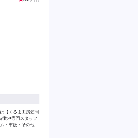
は【くるま工房笠間
特徴>◾専門スタッフ
ム・車販・その他、
１組で対応いたしま
に永久保証書を発行