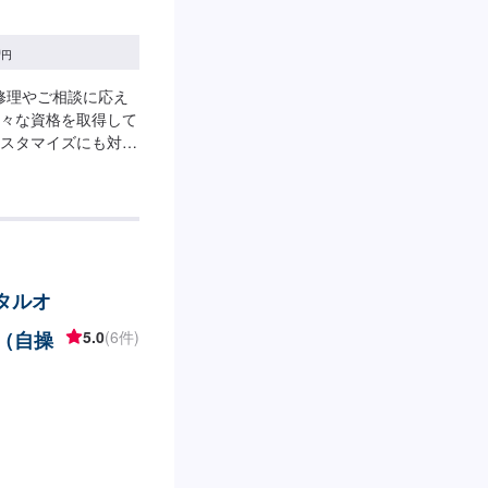
お支払い方法》●現
）●QRコード決済
0
ご希望のお客様はオファー
円
内が可能です。よろ
る修理やご相談に応え
す。※車種やグレード
々な資格を取得して
ご了承ください。
スタマイズにも対応
三土曜日営業時間：
りやすくご説明し、
ます。また、スタッ
で、お客様の疑問や
ひお客様の大切なお
要相談※状態などに
さいませ。《パーツ
ータルオ
ァーにて、お写真や
メンテナンス期間中
（自操
5.0
(6件)
はお客様にご負担い
金☑クレジットカー
iners）☑PayPay☑
オファー備考欄にてお
庫日にご加入の任意
。状態や車種などに
。【定休日・営業時