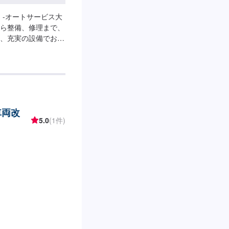
！-オートサービス大
ら整備、修理まで、
、充実の設備でお客
相談にお応えしま
-------【1】オファーにてお問
いただければ作業開始
-パーツの持ち込み
力ください。-代車
の作業中は代車をご
車両改
曜日、祝日営業時
5.0
(1件)