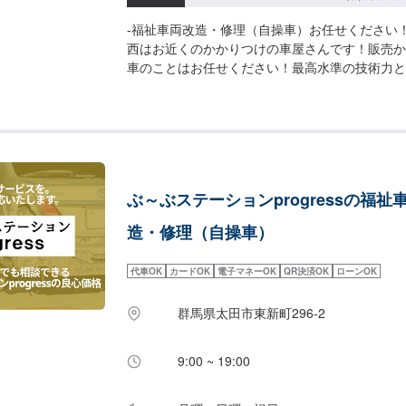
-福祉車両改造・修理（自操車）お任せください
西はお近くのかかりつけの車屋さんです！販売か
車のことはお任せください！最高水準の技術力と
様の安心、安全なカーライフのためにあらゆるご
す！-------------------------------------------
い合わせ【2】お見積り【3】お見積りにご納得
【4】仕上がり次第納車-パーツ持ち込みについて
は可能です。オファーの際にパーツの詳細をご入
について-無料の代車ご用意しております！お車
ぶ～ぶステーションprogressの福祉
利用ください！【定休日・営業時間】定休日：日
間：8:30~18:30
造・修理（自操車）
代車OK
カードOK
電子マネーOK
QR決済OK
ローンOK
群馬県太田市東新町296-2
9:00 ~ 19:00