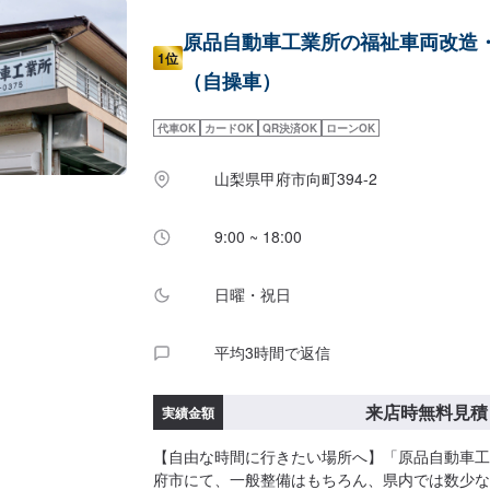
原品自動車工業所の福祉車両改造
1位
（自操車）
代車OK
カードOK
QR決済OK
ローンOK
山梨県甲府市向町394-2
9:00 ~ 18:00
日曜・祝日
平均3時間で返信
来店時無料見積
実績金額
【自由な時間に行きたい場所へ】「原品自動車工
府市にて、一般整備はもちろん、県内では数少な