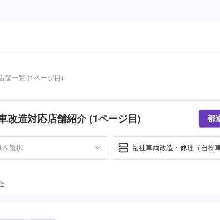
舗一覧 (1ページ目)
車改造対応店舗紹介 (1ページ目)
都
県を選択
福祉車両改造・修理（自操
た