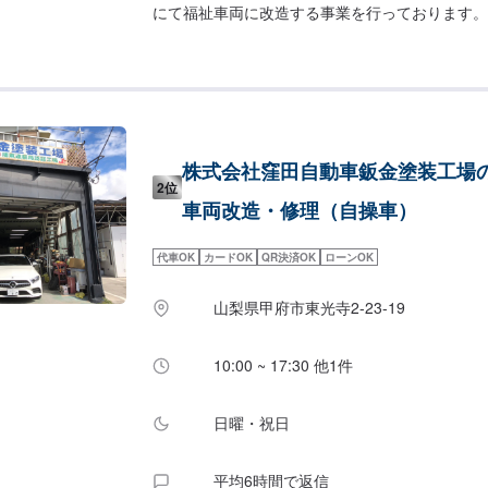
にて福祉車両に改造する事業を行っております。
ださい》◆身体に障害などがある方が、ご自身で
再開したりするための改造◆手でアクセル、ブレ
る《手動運転装置》◆通常のアクセル操作が困難
クセル》◆福祉住環境コーディネーターの資格も
ニア◆細かいメニューやコースが充実手動運転装
ブレーキ操作が可能となります。フロアタイプ、
株式会社窪田自動車鈑金塗装工場
グタイプなどお身体とお車に合わせた装置をお取
2位
部当社では取付不可の製品もございます。左アク
車両改造・修理（自操車）
などがあり、通常のアクセル操作が困難な方に向
式や跳ね上げ式があり、健常者の方との共有も簡
代車OK
カードOK
QR決済OK
ローンOK
左手でのウインカー操作や、片手でハンドルを回
ブ、痙性防止プレートや足元までの延長ペダルな
山梨県甲府市東光寺2-23-19
ご利用状況に合わせてお取り付けします。運転席
トや移乗プレート（サポートシート）、アシスト
況に合わせてご提案いたします。車いすの収納に
10:00 ~ 17:30 他1件
いす吊り上げリフトやチェアトッパー（屋根上収
に応じてお取り付けします。ーーーーーーーーー
日曜・祝日
日〜3ヶ月※お客様のご希望や、車種により、納
ご相談も可能ですので、ぜひお問い合わせくださ
て》●代車の無料貸し出し有り福祉車両の代車も
平均6時間で返信