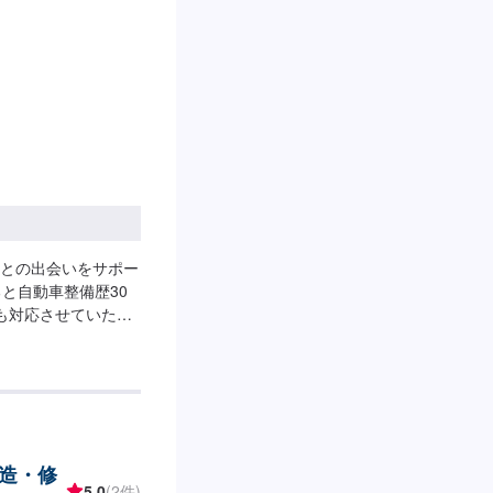
0
との出会いをサポー
と自動車整備歴30
でも対応させていただ
YUにぜひお越しくだ
--------【1】オファーにてお
得いただければ作業開
時の代車は無料で
客様のご負担となり
間】定休日：日曜
造・修
5.0
(2件)