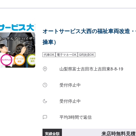
させて頂いております。お客様がそのお車を乗っ
す。◾土・日・祝も営業してるのでお客様がお休
できます！お客様のご要望に併せて中古部品も準
いっても低価格。<お客様のご予算やご希望の時
オートサービス大西の福祉車両改造・
ご提案！>★お安く済ませたい…★お時間があま
ご相談もお気軽にどうぞ！【1】オファーにてお
操車）
積り【3】お見積りにご納得いただければ作業開
納車-----代車について-----代車をご用意して
代車OK
電子マネーOK
QR決済OK
代車をご利用ください。※代車の燃料代はお客様
おります。-----ご来店時の注意、受付方法----
山梨県富士吉田市上吉田東8-8-19
てお越しください。駐車スペースは事務所前の空
駐車してください。受付はスタッフへ「メンテモ
お伝えください。ご案内いたします。【定休日・
受付停止中
年中無休（大型連休のみ休み）営業時間：9:00~18
受付停止中
平均3時間で返信
来店時無料見積
実績金額