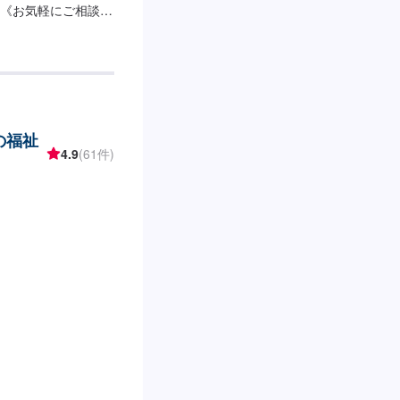
《お気軽にご相談く
の運転を始めたり、
ーキ操作が可能にな
な方に向けた《左ア
持ち合わせたエンジ
置は手でアクセル、
コラムタイプ、リン
の福祉
り付けします。※一
4.9
(61件)
セルは右半身に障害
けた装置です。脱着
単に行えます。また
せるステアリングノ
ど、運転補助装置も
への移乗は回転シー
グリップなど身体状
お悩みの場合は、車
納装置）などを必要
《納期について》即
車時期が異なります。
い。《代車につい
ございますので、福