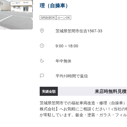
理（自操車）
QR決済OK
ローンOK
茨城県笠間市住吉1567-33
9:00 ~ 18:00
年中無休
平均10時間で返信
来店時無料見積
実績金額
茨城県笠間市での福祉車両改造・修理（自操車）
株式会社】へお気軽にご相談ください！<当社の
が常駐しています。鈑金・塗装・ガラス・フィル
それぞれ卓越した技術をもつ専門スタッフが２人
す。◾万全のアフターケアをいたします。修理後