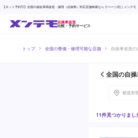
【ネット予約可】全国の福祉車両改造・修理（自操車）対応店舗検索なら (1ページ目) | メンテモ
自操車改造
比較・予約サービス
トップ
全国の整備・修理可能な店舗
自操車改造の店
全国の自操
都道府
11件見つかりまし