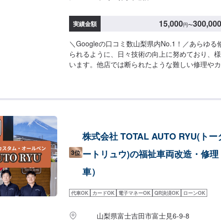
祉車両をご希望の場合はお申し付けください。《
金●クレジットカード（VISA/Mastercard/JCB
15,000
300,00
（Paypay/d払い/auPAY）●ローンローンを
実績金額
円
〜
備考欄にご記入いただきますと、スムーズにご案
＼Googleの口コミ数山梨県内No.1！／あらゆ
しくお願いいたします。《注意》※写真は見本で
られるように、日々技術の向上に努めており、様
などにより、金額・納車時期が変わります。予め
います。他店では断られたような難しい修理やカ
【定休日・営業時間】定休日：日曜日、祝日、第
可能です。当店では分かりづらい修理費用をわか
9:00~18:00
納得の行く修理を行っていけるよう心がけており
フの知識・技術の教育にも力を入れておりますの
不安にご納得いただくまでご説明いたします。ぜ
車を私たちにお任せください。《納期について》
より納期が異なります。詳細はお問い合わせくだ
株式会社 TOTAL AUTO RYU(ト
の持ち込み》☑新品パーツの持ち込み可能！オフ
詳細をお送りください。《代車について》修理・
ートリュウ)の福祉車両改造・修理
3位
は代車を無料で手配しております。※ガソリン代
ただきます。《ご利用可能なお支払い方法》☑現
車）
ド（VISA・Master・JCB・AmericanExpress・D
交通系ICご希望のお支払い方法がある場合には
代車OK
カードOK
電子マネーOK
QR決済OK
ローンOK
知らせください。保険をご利用なさるお客様は入
保険の証券をお持ちください。※写真は見本です
山梨県富士吉田市富士見6-9-8
より金額が変わりますので、予めご了承ください