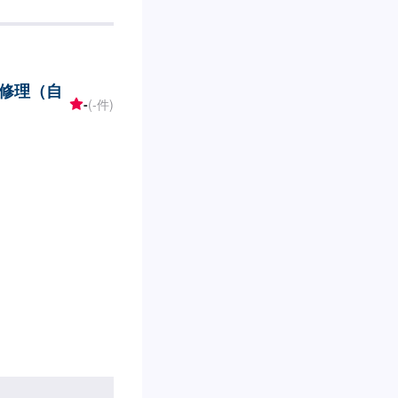
ている間は保証しま
みでも見積・修理が
備できるのでなんて
間に応じてプランを
修理（自
り取れない…などの
-
(-件)
問い合わせ【2】お見
始【4】仕上がり次第
います。お車の作業中は
にご負担いただいて
-入庫の際はお気をつけ
いているスペースに
で予約しました」と
営業時間】定休日：
:00