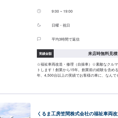
間】定休日：日曜日、祝日営業時間：9:00~18:0
9:00 ~ 19:00
日曜・祝日
平均3時間で返信
来店時無料見積
実績金額
☆福祉車両改造・修理（自操車）☆素敵なクルマ
トします！創業から15年。創業前の経験を含める
年、4,500台以上の実績でお客様の車に、なん
きます！親切、丁寧、安心安全のTOTALAUTOR
さい！------------------------------------------
問い合わせ【2】お見積り【3】お見積りにご納
始【4】仕上がり次第納車☆代車について☆修理
す。修理時は代車をご利用ください。燃料代はお
ます。予め、ご了承ください。【定休日・営業時
くるま工房笠間株式会社の福祉車両改
日、祝日営業時間：9:00~19:00