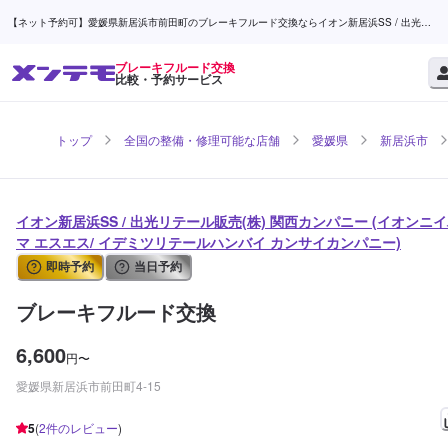
【ネット予約可】愛媛県新居浜市前田町のブレーキフルード交換ならイオン新居浜SS / 出光リ
テール販売(株) 関西カンパニー | メンテモ
ブレーキフルード交換
比較・予約サービス
トップ
全国の整備・修理可能な店舗
愛媛県
新居浜市
イオン新居浜SS / 出光リテール販売(株) 関西カンパニー (イオンニ
マ エスエス/ イデミツリテールハンバイ カンサイカンパニー)
即時予約
当日予約
ブレーキフルード交換
6,600
円
〜
愛媛県新居浜市前田町4-15
5
(
2
件のレビュー
)