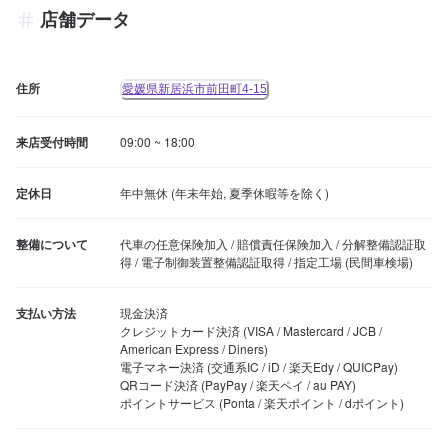
店舗データ
住所
愛媛県新居浜市前田町4-15
来店受付時間
09:00 ~ 18:00
定休日
年中無休 (年末年始, 夏季休暇等を除く)
整備について
代車の任意保険加入 / 賠償責任保険加入 / 分解整備認証取
得 / 電子制御装置整備認証取得 / 指定工場 (民間車検場)
支払い方法
現金決済

クレジットカード決済 (VISA / Mastercard / JCB / 
American Express / Diners)

電子マネー決済 (交通系IC / iD / 楽天Edy / QUICPay)

QRコード決済 (PayPay / 楽天ペイ / au PAY)

ポイントサービス (Ponta / 楽天ポイント / dポイント)