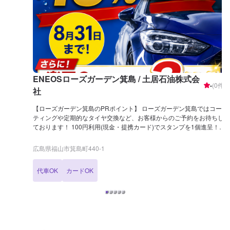
ENEOSローズガーデン箕島 / 土居石油株式会
-
(
0
件)
社
【ローズガーデン箕島のPRポイント】 ローズガーデン箕島ではコー
ティングや定期的なタイヤ交換など、お客様からのご予約をお待ちし
ております！ 100円利用(現金・提携カード)でスタンプを1個進呈！
50個貯まると(株)なかやま牧場 ハートで使える商品券で交換できま
す！ 当店はコインランドリーを併設しております！ 下記設備を整え
広島県福山市箕島町440-1
ておりますので、作業の際や給油のついでなどにご利用ください！ 大
型(17kg)洗濯乾燥機：1台 中型（13kg）洗濯乾燥機：1台 大型ガス乾
代車OK
カードOK
燥機（27kg）：1台 中型ガス乾燥機（16㎏）：4台完備 ガスで乾かす
ことにより、ふんわり仕上がります。 【営業時間】 [整備受付時間]
月〜土：10：00〜18：00 日・祝：10：00〜16：00 [給油営業時間]
月〜土：7：30〜20：00 日・祝：8：00〜18：00 【在籍整備士】 三
級整備士：2名 キーパーコーティング EX：1名 1級：1名 2級：1
名 【アクセス】 福山駅から箕沖方面へ県道22号線を南東方向へ進み
「新涯6丁目」交差点をセブンイレブン福山箕島町店を左手に見なが