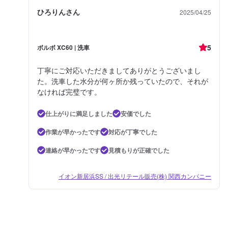
ひろりんさん
2025/04/25
5
ボルボ XC60 | 洗車
丁寧にご対応いただきましてありがとうございまし
た。洗車した水分が何ヶ所か残っていたので、それが
なければ完璧です。
仕上がりに満足しました
安価でした
作業が早かったです
対応が丁寧でした
連絡が早かったです
見積もりが正確でした
イオン新居浜SS / 出光リテール販売(株) 関西カンパニー