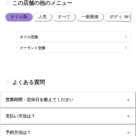
この店舗の他のメニュー
ら直進して約1.3㎞ほど進むと左手に当店がございます。 【近隣店舗
紹介】 ・ローソン 福山箕島町店(約600m) ・福島通運ローズスタジア
ム(約1.5㎞)
オイル類
人気
すべて
一般整備
ボディ・内装
オイル交換
クーラント交換
よくある質問
営業時間・定休日を教えてください
支払い方法は？
予約方法は？