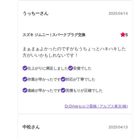
うっちーさん
2025/04/14
5
スズキ ジムニー | スパークプラグ交換
まぁまぁよかったのですがもうちょっとハキハキした
方がいいかもしれないです！
仕上がりに満足しました
安価でした
作業が早かったです
対応が丁寧でした
連絡が早かったです
見積もりが正確でした
Dr.Driveセルフ栗橋 / アルプス東京(株)
中松さん
2025/04/13