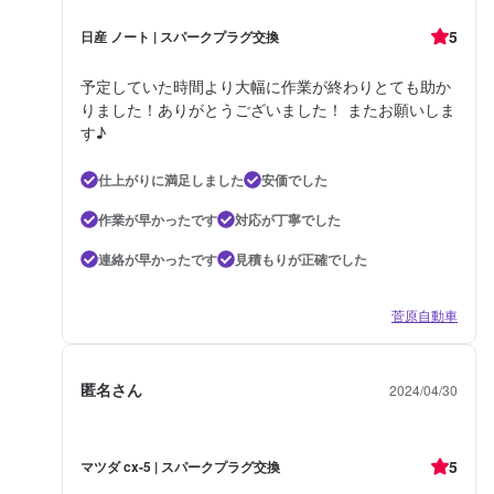
5
日産 ノート | スパークプラグ交換
予定していた時間より大幅に作業が終わりとても助か
りました！ありがとうございました！ またお願いしま
す♪
仕上がりに満足しました
安価でした
作業が早かったです
対応が丁寧でした
連絡が早かったです
見積もりが正確でした
菅原自動車
匿名さん
2024/04/30
5
マツダ cx-5 | スパークプラグ交換