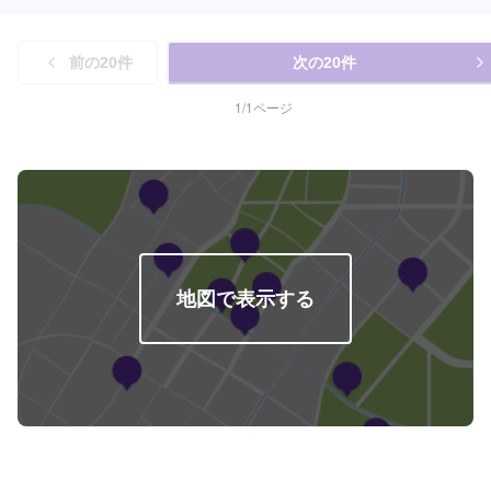
前の
20
件
次の
20
件
1
/
1
ページ
地図で表示する