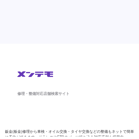
修理・整備対応店舗検索サイト
鈑金(板金)修理から車検・オイル交換・タイヤ交換などの整備もネットで簡単
に予約ができます。ドラレコやETCのパーツ持ち込み対応店舗も掲載中。